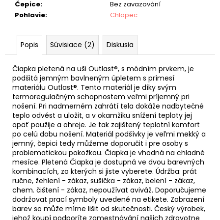
Čepice
:
Bez zavazování
Pohlavie
:
Chlapec
Popis
Súvisiace (2)
Diskusia
Čiapka pletená na uši Outlast®, s módním prvkem, je
podšitá jemným bavlneným úpletem s prímesí
materiálu Outlast®. Tento materiál je díky svým
termoregulačným schopnostem veľmi príjemný pri
nošení. Pri nadmerném zahrátí tela dokáže nadbytečné
teplo odvést a uložit, a v okamžiku snížení teploty jej
opäť použije a ohreje. Je tak zajištený teplotní komfort
po celú dobu nošení. Materiál podšívky je veľmi mekký a
jemný, čepici tedy můžeme doporučit i pre osoby s
problematickou pokožkou. Čiapka je vhodná na chladné
mesíce. Pletená Čiapka je dostupná ve dvou barevných
kombinacích, zo kterých si jiste vyberete. Údržba: prát
ručne, žehlení - zákaz, sušička - zákaz, belení - zákaz,
chem. čištení - zákaz, nepoužívat aviváž. Doporučujeme
dodržovat prací symboly uvedené na etikete. Zobrazení
barev so může mírne lišit od skutečnosti. Český výrobek,
jehož koupí podporíte zamestnávání našich zdravotne