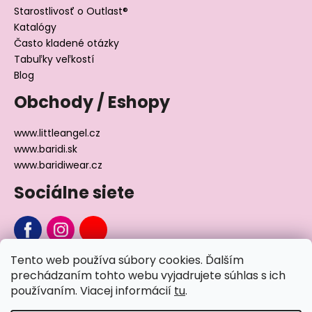
Starostlivosť o Outlast®
Katalógy
Často kladené otázky
Tabuľky veľkostí
Blog
Obchody / Eshopy
www.littleangel.cz
www.baridi.sk
www.baridiwear.cz
Sociálne siete
Tento web používa súbory cookies. Ďalším
Chcete sa nás na niečo opýtať?
prechádzaním tohto webu vyjadrujete súhlas s ich
používaním. Viacej informácií
tu
.
Napíšte nám