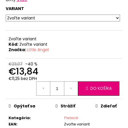
č
a
VARIANT
m
e
PONOŽKY
Zvoľte variant
FROTÉ
Kód:
Zvoľte variant
OUTLAST®
Značka:
Little Angel
-
RUŽOVÁ
€5,42
€23,07
–40 %
€13,84
€11,25 bez DPH
Jednotková
DO KOŠÍKA
cena:
Opýtať sa
Strážiť
Zdieľať
Kategória
:
Pletené
EAN
:
Zvoľte variant