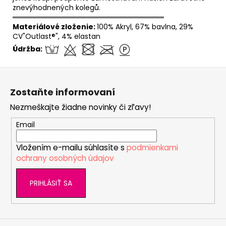
znevýhodnených kolegů.
══════════════════════════════
Materiálové zloženie:
100% Akryl, 67% bavlna, 29%
CV"Outlast®", 4% elastan
Údržba:
Z
á
Zostaňte informovaní
p
Nezmeškajte žiadne novinky či zľavy!
ä
t
Email
i
Vložením e-mailu súhlasíte s
podmienkami
e
ochrany osobných údajov
PRIHLÁSIŤ SA