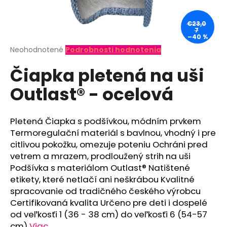
á
j
€23,0
7
s
–40 %
ť
Priemerné
Neohodnotené
Podrobnosti hodnotenia
hodnotenie
?
Čiapka pletená na uši
produktu
je
Outlast® - ocelová
0,0
z
5
hviezdičiek.
HĽADAŤ
Pletená Čiapka s podšívkou, módním prvkem
Termoregulační materiál s bavlnou, vhodný i pre
citlivou pokožku, omezuje poteniu Ochráni pred
vetrem a mrazem, prodloužený strih na uši
O
Podšívka s materiálom Outlast® Natištené
d
etikety, které netlačí ani neškrábou Kvalitné
p
spracovanie od tradičného českého výrobcu
o
Certifikovaná kvalita Určeno pre deti i dospelé
r
od veľkosťi 1 (36 - 38 cm) do veľkosťi 6 (54-57
ú
cm)
Viac