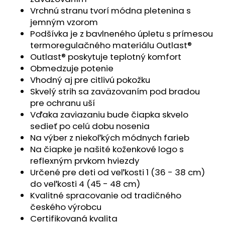
č
Vrchnú stranu tvorí módna pletenina s
a
jemným vzorom
m
Podšívka je z bavlneného úpletu s prímesou
e
termoregulačného materiálu Outlast®
Outlast® poskytuje teplotný komfort
TRIČKO
Obmedzuje potenie
PÁNSKE
Vhodný aj pre citlivú pokožku
KR
TENKÉ
Skvelý strih sa zaväzovaním pod bradou
VÝSTRIH
pre ochranu uší
U
Vďaka zaviazaniu bude čiapka skvelo
OUTLAST®
-
sedieť po celú dobu nosenia
MODRÝ
Na výber z niekoľkých módnych farieb
MELÍR
Na čiapke je našité koženkové logo s
€41,98
reflexným prvkom hviezdy
Určené pre deti od veľkosti 1 (36 - 38 cm)
do veľkosti 4 (45 - 48 cm)
Kvalitné spracovanie od tradičného
českého výrobcu
Certifikovaná kvalita