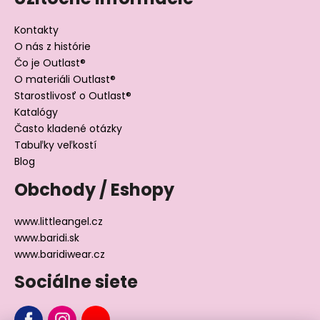
Kontakty
O nás z histórie
Čo je Outlast®
O materiáli Outlast®
Starostlivosť o Outlast®
Katalógy
Často kladené otázky
Tabuľky veľkostí
Blog
Obchody / Eshopy
www.littleangel.cz
www.baridi.sk
www.baridiwear.cz
Sociálne siete