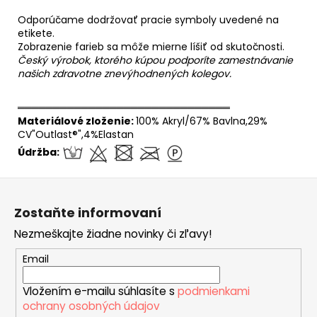
Odporúčame dodržovať pracie symboly uvedené na
etikete.
Zobrazenie farieb sa môže mierne líšiť od skutočnosti.
Český výrobok, ktorého kúpou podporíte zamestnávanie
našich zdravotne znevýhodnených kolegov.
══════════════════════════════
Materiálové zloženie:
100% Akryl/67% Bavlna,29%
CV"Outlast®",4%Elastan
Údržba:
Z
á
Zostaňte informovaní
p
Nezmeškajte žiadne novinky či zľavy!
ä
t
Email
i
Vložením e-mailu súhlasíte s
podmienkami
e
ochrany osobných údajov