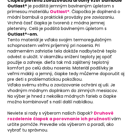
Čiapka pletená zaväzovacia drobný vzor bambule
Outlast®
je podšitá jemným bavlneným úpletom s
prímesou materiálu
Outlast®
. Čiapočka je doplnená o
módní bambuli a praktické provázky pre zaviazaniu.
Vrchná časť čiapka je tvorená z módna jemnej
pleteniny. Celá je podšitá bavlneným úpletom s
Outlast®-om.
Tento materiál je vďaka svojim termoregulačným
schopnostem veľmi príjemný pri nosenia. Pri
nadmerném zahriatie tela dokáže nadbytečné teplo
odvést a uložit. V okamžiku snížení teploty jej opäť
použije a zahreje. dieťa tak má zajištený teplotný
komfort po celú dobu nosenia. Materiál podšívky je
veľmi mäkký a jemný, čiapke tedy můžeme doporučit aj
pre deti s problematickou pokožkou.
Vďaka svému strihu a zaväzovanie ochráni aj uši. Je
vhodným módnym doplnkom do zimných mesiacov.
Na výber je hned z nekolika módnych farieb a čiapke
možno kombinovať s naší další nabídkou.
Neviete si rady s výberom našich čiapok?
Druhové
rozdelenie čiapok a porovnanie ich pružnosti
vám
určite pomôže. Prevedie vás výberom a poradí, ako
vybrať tu správnou.