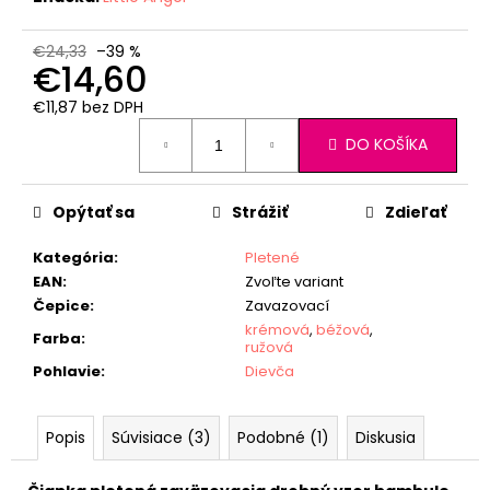
€24,33
–39 %
€14,60
€11,87 bez DPH
Jednotková
DO KOŠÍKA
cena:
Opýtať sa
Strážiť
Zdieľať
Kategória
:
Pletené
EAN
:
Zvoľte variant
Čepice
:
Zavazovací
krémová
,
béžová
,
Farba
:
ružová
Pohlavie
:
Dievča
Popis
Súvisiace (3)
Podobné (1)
Diskusia