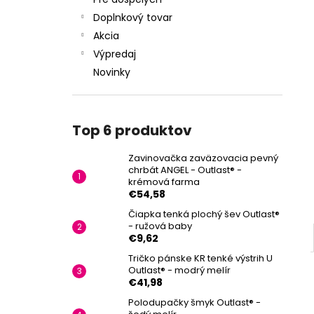
Doplnkový tovar
Akcia
Výpredaj
Novinky
Top 6 produktov
Zavinovačka zaväzovacia pevný
chrbát ANGEL - Outlast® -
krémová farma
€54,58
Čiapka tenká plochý šev Outlast®
- ružová baby
€9,62
Tričko pánske KR tenké výstrih U
Outlast® - modrý melír
€41,98
Polodupačky šmyk Outlast® -