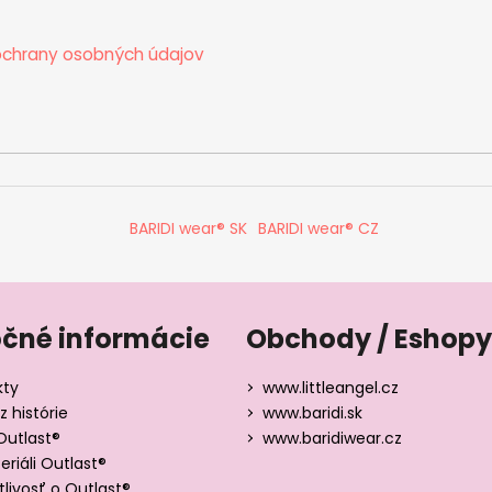
chrany osobných údajov
BARIDI wear® SK
BARIDI wear® CZ
očné informácie
Obchody / Eshopy
kty
www.littleangel.cz
z histórie
www.baridi.sk
Outlast®
www.baridiwear.cz
riáli Outlast®
tlivosť o Outlast®