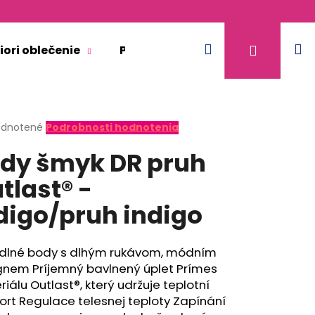
Hľadať
N
Prihláse
iori oblečenie
Pre dospelých
Doplnkový 
k
erné
dnotené
Podrobnosti hodnotenia
tenie
dy šmyk DR pruh
ktu
tlast® -
digo/pruh indigo
ičiek.
dlné body s dlhým rukávom, módním
gnem Príjemný bavlnený úplet Prímes
iálu Outlast®, který udržuje teplotní
rt Regulace telesnej teploty Zapínání
KR TENKÉ VÝSTRIH U