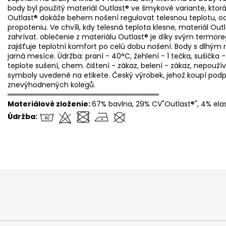
body byl použitý materiál Outlast® ve šmykové variante, ktorá
Outlast® dokáže behem nošení regulovat telesnou teplotu, o
propoteniu. Ve chvíli, kdy telesná teplota klesne, materiál O
zahrívat. oblečenie z materiálu Outlast® je díky svým termo
zajišťuje teplotní komfort po celú dobu nošení. Body s dlhý
jarná mesíce. Údržba: praní - 40°C, žehlení - 1 tečka, sušička 
teplote sušení, chem. čištení - zákaz, belení - zákaz, nepouž
symboly uvedené na etikete. Český výrobek, jehož koupí pod
znevýhodnených kolegů.
══════════════════════════════
Materiálové zloženie:
67% bavlna, 29% CV"Outlast®", 4% ela
Údržba: