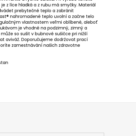
 je z líce hladká a z rubu má smyčky. Materiál
dvádet prebytečné teplo a zabránit
utlast® nahromadené teplo uvolní a začne telo
regulačným vlastnostem veľmi oblíbené, aleboť
m rukávom je vhodné na podzimný, zimný a
- může so sušit v bubnové sušičce pri nižší
ívat aviváž. Doporučujeme dodržovat prací
poríte zamestnávání našich zdravotne
stan