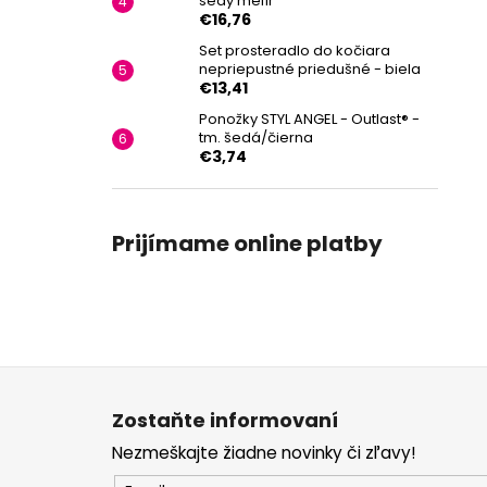
šedý melír
€16,76
Set prosteradlo do kočiara
nepriepustné priedušné - biela
€13,41
Ponožky STYL ANGEL - Outlast® -
tm. šedá/čierna
€3,74
Prijímame online platby
Z
á
Zostaňte informovaní
p
Nezmeškajte žiadne novinky či zľavy!
ä