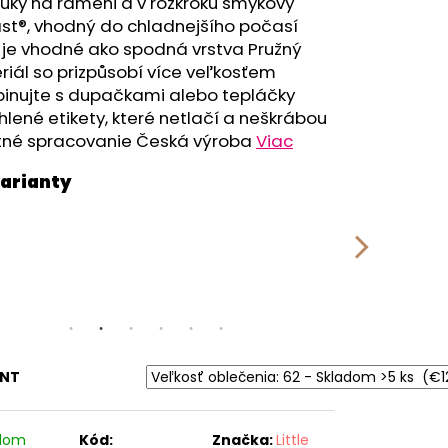
RÝ MELÍR
uky na rameni a v rozkroku šmykový
st®, vhodný do chladnejšího počasí
 je vhodné ako spodná vrstva Pružný
iál so prizpůsobí více veľkosťem
inujte s dupačkami alebo tepláčky
lené etikety, které netlačí a neškrábou
itné spracovanie Česká výroba
Viac
ANT
adom
Kód:
Značka:
Little