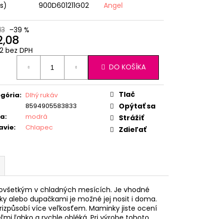
ks)
900D601211G02
Angel
13
–39 %
2,08
2 bez DPH
otková
DO KOŠÍKA
:
Tlač
gória
:
Dlhý rukáv
8594905583833
Opýtať sa
ba
:
modrá
Strážiť
avie
:
Chlapec
Zdieľať
edovšetkým v chladných mesících. Je vhodné
áky alebo dupačkami je možné jej nosit i doma.
rizpůsobí více veľkosťem. Maminky jiste ocení
ľmi ľahko a rychle obléká. Pri výrobe tohoto