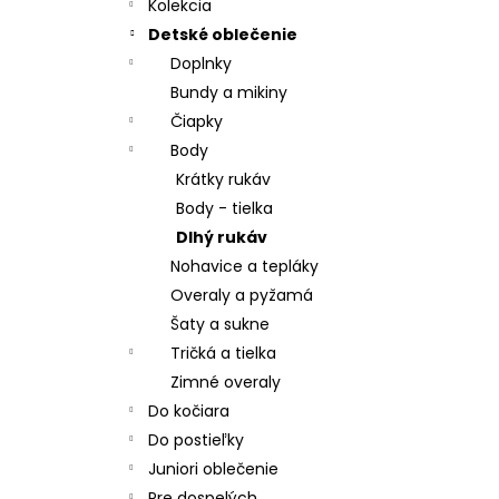
CHRBÁT ANGEL - OUTLAST® - KRÉMOVÁ
Kolekcia
FARMA
Detské oblečenie
€54,58
Doplnky
Bundy a mikiny
Čiapky
Body
Krátky rukáv
Body - tielka
Dlhý rukáv
Nohavice a tepláky
Overaly a pyžamá
Šaty a sukne
Tričká a tielka
Zimné overaly
Do kočiara
Do postieľky
Juniori oblečenie
Pre dospelých