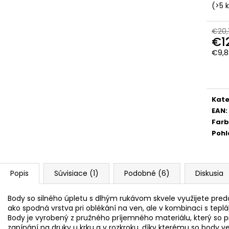
(>5 
€20,
€1
€9,8
Jedn
cena
Kate
EAN
:
Far
Pohl
Popis
Súvisiace (1)
Podobné (6)
Diskusia
Body so silného úpletu s dlhým rukávom skvele využijete pr
ako spodná vrstva pri oblékání na ven, ale v kombinaci s tepl
Body je vyrobený z pružného príjemného materiálu, který so p
zapínání na druky u krku a v rozkroku, díky kterému so body ve