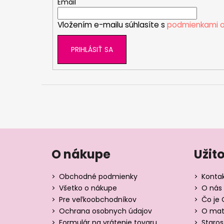
t
Email
i
Vložením e-mailu súhlasíte s
podmienkami o
e
PRIHLÁSIŤ SA
O nákupe
Užit
Obchodné podmienky
Konta
Všetko o nákupe
O nás 
Pre veľkoobchodníkov
Čo je 
Ochrana osobnych údajov
O mate
Formulár na vrátenie tovaru
Staros