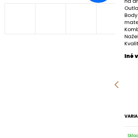
RUŽOVÁ BABY
OUTLAST® - MOD
na dr
Outla
€9,62
€41,98
Body
mater
Komb
Nažeh
Kval
VARI
Skl