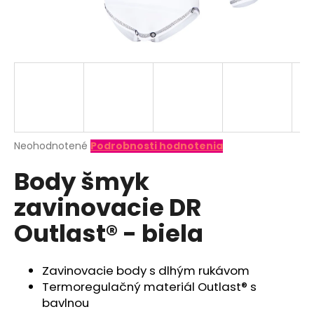
á
j
s
ť
?
Priemerné
Neohodnotené
Podrobnosti hodnotenia
hodnotenie
HĽADAŤ
Body šmyk
produktu
je
zavinovacie DR
0,0
z
O
Outlast® - biela
5
d
hviezdičiek.
p
o
Zavinovacie body s dlhým rukávom
r
Termoregulačný materiál Outlast® s
ú
bavlnou