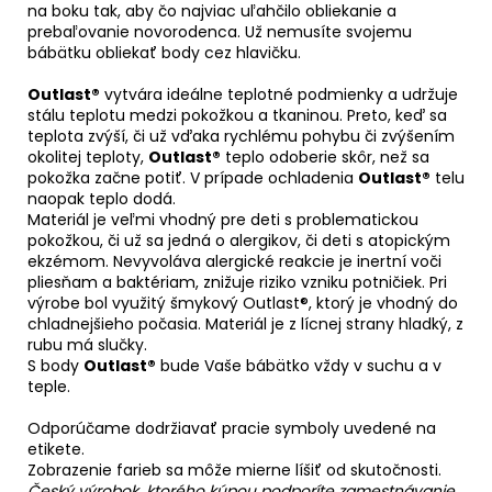
na boku tak, aby čo najviac uľahčilo obliekanie a
prebaľovanie novorodenca. Už nemusíte svojemu
bábätku obliekať body cez hlavičku.
Outlast®
vytvára ideálne teplotné podmienky a udržuje
stálu teplotu medzi pokožkou a tkaninou. Preto, keď sa
teplota zvýší, či už vďaka rychlému pohybu či zvýšením
okolitej teploty,
Outlast®
teplo odoberie skôr, než sa
pokožka začne potiť. V prípade ochladenia
Outlast®
telu
naopak teplo dodá.
Materiál je veľmi vhodný pre deti s problematickou
pokožkou, či už sa jedná o alergikov, či deti s atopickým
ekzémom. Nevyvoláva alergické reakcie je inertní voči
pliesňam a baktériam, znižuje riziko vzniku potničiek. Pri
výrobe bol využitý šmykový Outlast®, ktorý je vhodný do
chladnejšieho počasia. Materiál je z lícnej strany hladký, z
rubu má slučky.
S body
Outlast®
bude Vaše bábätko vždy v suchu a v
teple.
Odporúčame dodržiavať pracie symboly uvedené na
etikete.
Zobrazenie farieb sa môže mierne líšiť od skutočnosti.
Český výrobok, ktorého kúpou podporíte zamestnávanie