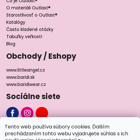
Čo je Outlast®
O materiáli Outlast®
Starostlivosť o Outlast®
Katalógy
Často kladené otázky
Tabuľky veľkostí
Blog
Obchody / Eshopy
www.littleangel.cz
www.baridi.sk
www.baridiwear.cz
Sociálne siete
Tento web používa súbory cookies. Ďalším
Chcete sa nás na niečo opýtať?
prechádzaním tohto webu vyjadrujete súhlas s ich