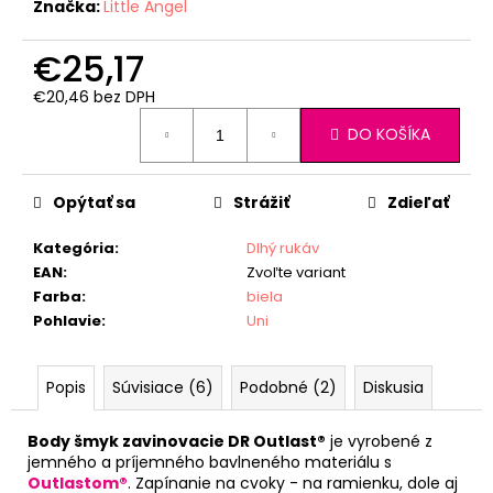
Značka:
Little Angel
€25,17
€20,46 bez DPH
Jednotková
DO KOŠÍKA
cena:
Opýtať sa
Strážiť
Zdieľať
Kategória
:
Dlhý rukáv
EAN
:
Zvoľte variant
Farba
:
biela
Pohlavie
:
Uni
Popis
Súvisiace (6)
Podobné (2)
Diskusia
Body šmyk zavinovacie DR Outlast®
je vyrobené z
jemného a príjemného bavlneného materiálu s
Outlastom®
. Zapínanie na cvoky - na ramienku, dole aj