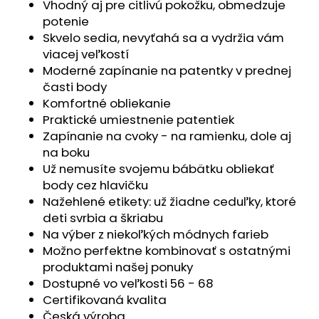
č
Vhodný aj pre citlivú pokožku, obmedzuje
a
potenie
m
Skvelo sedia, nevyťahá sa a vydržia vám
e
viacej veľkostí
Moderné zapínanie na patentky v prednej
časti body
POLODUPAČKY
Komfortné obliekanie
ŠMYK
OUTLAST®
Praktické umiestnenie patentiek
-
Zapínanie na cvoky - na ramienku, dole aj
ŠEDÝ
MELÍR
na boku
Už nemusíte svojemu bábätku obliekať
€16,76
body cez hlavičku
Nažehlené etikety: už žiadne ceduľky, ktoré
deti svrbia a škriabu
Na výber z niekoľkých módnych farieb
Možno perfektne kombinovať s ostatnými
produktami našej ponuky
Dostupné vo veľkosti 56 - 68
Certifikovaná kvalita
Česká výroba