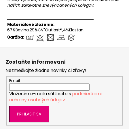
našich zdravotne znevýhodnených kolegov.
══════════════════════════════
Materiálové zloženie:
67%Bavlna,29%CV"Outlast®,4%Elastan
Údržba:
Z
á
Zostaňte informovaní
p
Nezmeškajte žiadne novinky či zľavy!
ä
t
Email
i
Vložením e-mailu súhlasíte s
podmienkami
e
ochrany osobných údajov
PRIHLÁSIŤ SA