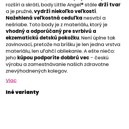
č
rozšíri a skráti, body Little Angel® stále
drží tvar
a
a je pružné,
vydrží niekoľko veľkostí
.
m
Nažehlená veľkostná ceduľka
nesvrbí a
e
nešriabe. Toto body je z materiálu, ktorý je
vhodný a odporúčaný pre svrbivú a
SET
ekzematickú detskú pokožku
. Není úplne tak
PROSTERADLO
zavinovací, pretože na bríšku je len jedna vrstva
DO
materiálu, len uľahčí obliekanie. A ešte niečo:
KOČIARA
NEPRIEPUSTNÉ
jeho
kúpou
podporíte dobbrú vec
- českú
PRIEDUŠNÉ
výrobu a zamestnávanie našich zdravotne
-
znevýhodnených kolegov.
BIELA
€13,41
Viac