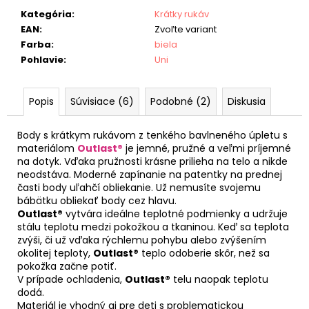
Kategória
:
Krátky rukáv
EAN
:
Zvoľte variant
Farba
:
biela
Pohlavie
:
Uni
Popis
Súvisiace (6)
Podobné (2)
Diskusia
Body s krátkym rukávom z tenkého bavlneného úpletu s
materiálom
Outlast®
je jemné, pružné a veľmi príjemné
na dotyk. Vďaka pružnosti krásne prilieha na telo a nikde
neodstáva. Moderné zapínanie na patentky na prednej
časti body uľahčí obliekanie. Už nemusíte svojemu
bábätku obliekať body cez hlavu.
Outlast®
vytvára ideálne teplotné podmienky a udržuje
stálu teplotu medzi pokožkou a tkaninou. Keď sa teplota
zvýši, či už vďaka rýchlemu pohybu alebo zvýšením
okolitej teploty,
Outlast®
teplo odoberie skôr, než sa
pokožka začne potiť.
V prípade ochladenia,
Outlast®
telu naopak teplotu
dodá.
Materiál je vhodný aj pre deti s problematickou