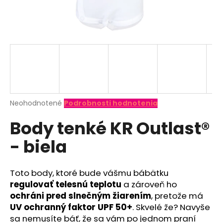
á
j
s
ť
?
Priemerné
Neohodnotené
Podrobnosti hodnotenia
hodnotenie
HĽADAŤ
Body tenké KR Outlast®
produktu
je
- biela
0,0
z
O
5
d
hviezdičiek.
Toto body, ktoré bude vášmu bábätku
p
regulovať telesnú teplotu
a zároveň ho
o
ochráni pred slnečným žiarením
, pretože má
r
UV ochranný faktor UPF 50+
. Skvelé že? Navyše
ú
sa nemusíte báť, že sa vám po jednom praní