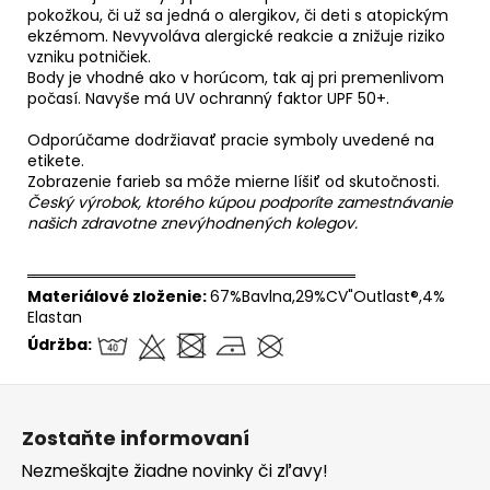
pokožkou, či už sa jedná o alergikov, či deti s atopickým
ekzémom. Nevyvoláva alergické reakcie a znižuje riziko
vzniku potničiek.
Body je vhodné ako v horúcom, tak aj pri premenlivom
počasí. Navyše má UV ochranný faktor UPF 50+.
Odporúčame dodržiavať pracie symboly uvedené na
etikete.
Zobrazenie farieb sa môže mierne líšiť od skutočnosti.
Český výrobok, ktorého kúpou podporíte zamestnávanie
našich zdravotne znevýhodnených kolegov.
══════════════════════════════
Materiálové zloženie:
67%Bavlna,29%CV"Outlast®,4%
Elastan
Údržba:
Z
á
Zostaňte informovaní
p
Nezmeškajte žiadne novinky či zľavy!
ä