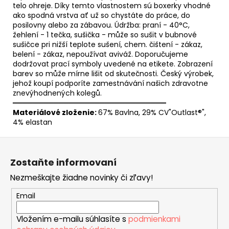
telo ohreje. Díky temto vlastnostem sú boxerky vhodné
ako spodná vrstva ať už so chystáte do práce, do
posilovny alebo za zábavou. Údržba: praní - 40°C,
žehlení - 1 tečka, sušička - může so sušit v bubnové
sušičce pri nižší teplote sušení, chem. čištení - zákaz,
belení - zákaz, nepoužívat aviváž. Doporučujeme
dodržovat prací symboly uvedené na etikete. Zobrazení
barev so může mírne lišit od skutečnosti. Český výrobek,
jehož koupí podporíte zamestnávání našich zdravotne
znevýhodnených kolegů.
══════════════════════════════
Materiálové zloženie:
67% Bavlna, 29% CV"Outlast®",
4% elastan
Z
á
Zostaňte informovaní
p
Nezmeškajte žiadne novinky či zľavy!
ä
t
Email
i
Vložením e-mailu súhlasíte s
podmienkami
e