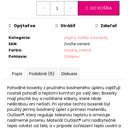
Jednotková
DO KOŠÍKA
cena:
Opýtať sa
Strážiť
Zdieľať
Kategória
:
Legíny, šortky a boxerky
EAN
:
Zvoľte variant
Farba
:
modrá
,
zelená
Pohlavie
:
Chlapec
Popis
Podobné (6)
Diskusia
Pohodlné boxerky z pružného bavlneného úpletu zajišťují
nositeli pohodlí a teplotní komfort po celý den. Boxerky
mají ploché švy a natištené etikety, které nikde
neškrábou ani netlačí. Pri výrobe techto boxerek byl
použitý jemný bavlnený úplet s prímesí materiálu
Outlast®, který reguluje telesnou teplotu a omezuje
nadmerné poteniu. Materiál Outlast® umí nadbytečné
teplo odvést od tela, a v prípade ochlazení teplo uvolní a