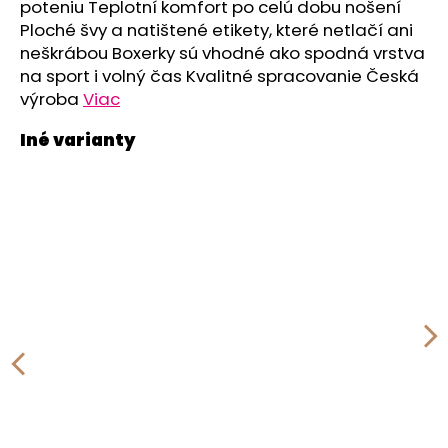
č
poteniu Teplotní komfort po celú dobu nošení
a
Ploché švy a natištené etikety, které netlačí ani
m
neškrábou Boxerky sú vhodné ako spodná vrstva
e
na sport i volný čas Kvalitné spracovanie Česká
výroba
Viac
ZAVINOVAČKA
ZAVÄZOVACIA
PEVNÝ
CHRBÁT
ANGEL
-
OUTLAST®
-
KRÉMOVÁ
FARMA
€54,58