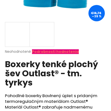
á
j
€16,76
–39 %
s
ť
?
Priemerné
Neohodnotené
Podrobnosti hodnotenia
hodnotenie
HĽADAŤ
Boxerky tenké plochý
produktu
je
šev Outlast® - tm.
0,0
z
O
tyrkys
5
d
hviezdičiek.
p
o
Pohodlné boxerky Bavlnený úplet s pridaným
r
termoregulačným materiálom Outlast®
ú
Materiál Outlast® zabraňuje nadmernému