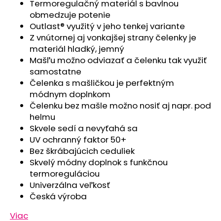
č
Termoregulačný materiál s bavlnou
a
obmedzuje potenie
m
Outlast® využitý v jeho tenkej variante
e
Z vnútornej aj vonkajšej strany čelenky je
materiál hladký, jemný
Mašľu možno odviazať a čelenku tak využiť
PONOŽKY
samostatne
STYL
ANGEL
Čelenka s mašličkou je perfektným
-
módnym doplnkom
OUTLAST®
-
Čelenku bez mašle možno nosiť aj napr. pod
TM.
helmu
ŠEDÁ/
Skvele sedí a nevyťahá sa
ČIERNA
UV ochranný faktor 50+
€3,74
Bez škrábajúcich ceduliek
Skvelý módny doplnok s funkčnou
termoreguláciou
Univerzálna veľkosť
Česká výroba
Viac