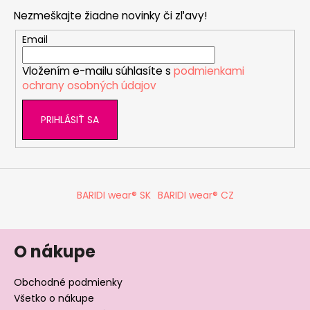
p
Nezmeškajte žiadne novinky či zľavy!
ä
t
Email
i
Vložením e-mailu súhlasíte s
podmienkami
e
ochrany osobných údajov
PRIHLÁSIŤ SA
BARIDI wear® SK
BARIDI wear® CZ
O nákupe
Obchodné podmienky
Všetko o nákupe