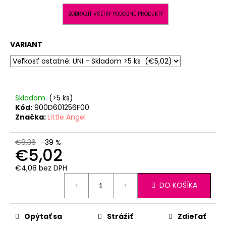
ZOBRAZIŤ VŠETKY PODOBNÉ PRODUKTY
VARIANT
Skladom
(>5 ks)
Kód:
900D601256F00
Značka:
Little Angel
€8,36
–39 %
€5,02
€4,08 bez DPH
Jednotková
DO KOŠÍKA
cena:
Opýtať sa
Strážiť
Zdieľať