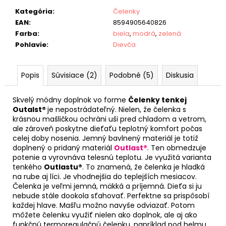
Kategória
:
Čelenky
EAN
:
8594905640826
Farba
:
biela
,
modrá
,
zelená
Pohlavie
:
Dievča
Popis
Súvisiace (2)
Podobné (5)
Diskusia
Skvelý módny doplnok vo forme
Čelenky tenkej
Outalst®
je nepostrádateľný. Nielen, že čelenka s
krásnou mašličkou ochráni uši pred chladom a vetrom,
ale zároveň poskytne dieťaťu teplotný komfort počas
celej doby nosenia. Jemný bavlnený materiál je totiž
doplnený o pridaný materiál
Outlast®
. Ten obmedzuje
potenie a vyrovnáva telesnú teplotu. Je využitá varianta
tenkého
Outlastu®
. To znamená, že čelenka je hladká
na rube aj líci. Je vhodnejšia do teplejších mesiacov.
Čelenka je veľmi jemná, mäkká a príjemná. Dieťa si ju
nebude stále dookola sťahovať. Perfektne sa prispôsobí
každej hlave. Mašľu možno navyše odviazať. Potom
môžete čelenku využiť nielen ako doplnok, ale aj ako
funkčnú termoregulačnú čelenku, napríklad pod helmu.