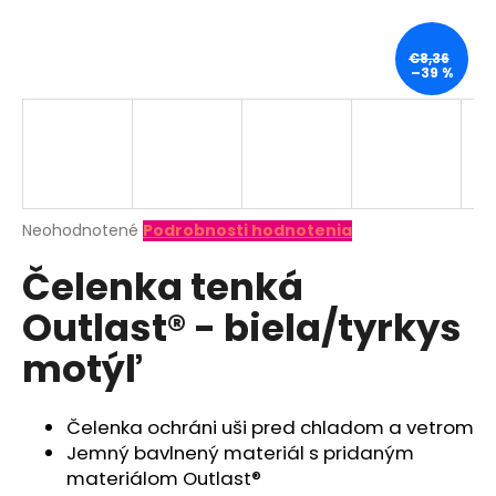
á
j
€8,36
–39 %
s
ť
?
Priemerné
Neohodnotené
Podrobnosti hodnotenia
hodnotenie
HĽADAŤ
Čelenka tenká
produktu
je
Outlast® - biela/tyrkys
0,0
z
O
motýľ
5
d
hviezdičiek.
p
o
Čelenka ochráni uši pred chladom a vetrom
r
Jemný bavlnený materiál s pridaným
ú
materiálom Outlast®