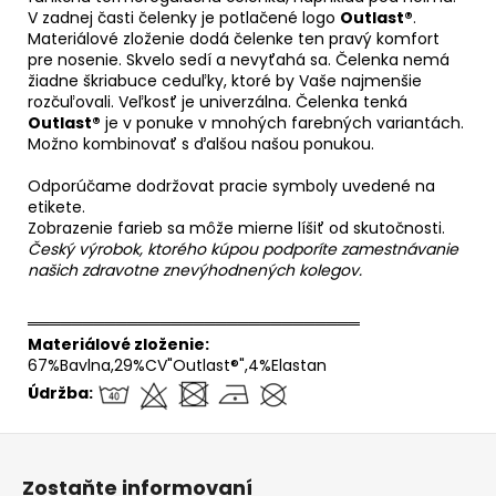
V zadnej časti čelenky je potlačené logo
Outlast®
.
Materiálové zloženie dodá čelenke ten pravý komfort
pre nosenie. Skvelo sedí a nevyťahá sa. Čelenka nemá
žiadne škriabuce ceduľky, ktoré by Vaše najmenšie
rozčuľovali. Veľkosť je univerzálna. Čelenka tenká
Outlast®
je v ponuke v mnohých farebných variantách.
Možno kombinovať s ďalšou našou ponukou.
Odporúčame dodržovat pracie symboly uvedené na
etikete.
Zobrazenie farieb sa môže mierne líšiť od skutočnosti.
Český výrobok, ktorého kúpou podporíte zamestnávanie
našich zdravotne znevýhodnených kolegov.
══════════════════════════════
Materiálové zloženie:
67%Bavlna,29%CV"Outlast®",4%Elastan
Údržba:
Z
á
Zostaňte informovaní