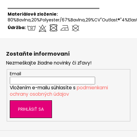
══════════════════════════════
Materiálové zloženie:
80%Bavlna,20%Polyester/67%Bavlna,29%CV"Outlast®"4%Elas
Údržba:
Z
á
Zostaňte informovaní
p
Nezmeškajte žiadne novinky či zľavy!
ä
t
Email
i
Vložením e-mailu súhlasíte s
podmienkami
e
ochrany osobných údajov
PRIHLÁSIŤ SA