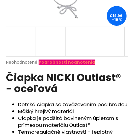
á
j
€14,96
–19 %
s
ť
?
Priemerné
Neohodnotené
Podrobnosti hodnotenia
hodnotenie
HĽADAŤ
Čiapka NICKI Outlast®
produktu
je
- oceľová
0,0
z
O
5
d
hviezdičiek.
Detská čiapka so zaväzovaním pod bradou
p
Mäkký hrejivý materiál
o
Čiapka je podšitá bavlneným úpletom s
r
prímesou materiálu Outlast®
ú
Termoregulačné vlastnosti - teplotný