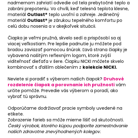
nadmernom zahriatí odvedie od tela prebytočné teplo a
zabráni prepoteniu. Vo chvíli, keď telesná teplota klesne,
materiál
Outlast®
teplo uvoľní a zahreje. Jedinečný
materiál
Outlast®
je zárukou tepelného komfortu po
celú dobu nosenia a v akejkoľvek situácii.
Čiapka je veľmi pružná, skvelo sedí a prispôsobí sa aj
viacej veľkostiam. Pre lepšie padnutie ju môžete pod
bradou zaviazať pomocou šnúrok. Ľavá strana čiapky je
vybavená našitým reflexným logom, ktoré zvýší
viditeľnosť dieťaťa v šere. Čiapku NICKI môžete skvelo
kombinovať s ďalším oblečením z
kolekcie NICKI.
Neviete si poradiť s výberom našich čiapok?
Druhové
rozdelenie čiapok a porovnanie ich pružnosti
vám
určite pomôže. Prevedie vás výberom a poradí, ako
vybrať tú správnu.
Odporúčame dodržiavať pracie symboly uvedené na
etikete.
Zobrazenie farieb sa môže mierne líšiť od skutočnosti.
Český výrobok, ktorého kúpou podporíte zamestnávanie
našich zdravotne znevýhodnených kolegov.