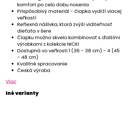
č
komfort po celú dobu nosenia
a
Prispôsobivý materiál - čiapka vydrží viacej
m
veľkostí
e
Reflexná nášivka, ktorá zvýší viditeľnosť
dieťaťa v šere
ČIAPKA
Čiapku možno skvelo kombinovať s ďalšími
TENKÁ
výrobkami z kolekcie NICKI
PLOCHÝ
Dostupná vo veľkosti 1 (36 - 38 cm) - 4 (45
ŠEV
OUTLAST®
- 48 cm)
-
Kvalitné spracovanie
RUŽOVÁ
Česká výroba
BABY
€9,62
Viac