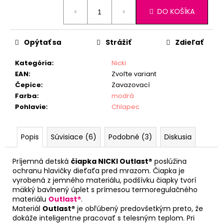
Jednotková
DO KOŠÍKA
cena:
Opýtať sa
Strážiť
Zdieľať
Kategória
:
Nicki
EAN
:
Zvoľte variant
Čepice
:
Zavazovací
Farba
:
modrá
Pohlavie
:
Chlapec
Popis
Súvisiace (6)
Podobné (3)
Diskusia
Príjemná detská
čiapka NICKI Outlast®
poslúžina
ochranu hlavičky dieťaťa pred mrazom. Čiapka je
vyrobená z jemného materiálu, podšívku čiapky tvorí
mäkký bavlnený úplet s prímesou termoregulačného
materiálu
Outlast®
.
Materiál
Outlast®
je obľúbený predovšetkým preto, že
dokáže inteligentne pracovať s telesným teplom. Pri