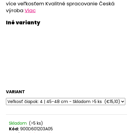
č
více veľkosťem Kvalitné spracovanie Česká
a
výroba
Viac
m
e
POLODUPAČKY
ŠMYK
OUTLAST®
-
ŠEDÝ
MELÍR
€16,76
VARIANT
Skladom
(>5 ks)
Kód:
900D601203A05