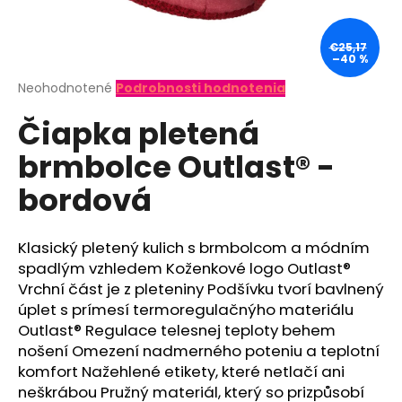
á
j
€25,17
–40 %
s
ť
Priemerné
Neohodnotené
Podrobnosti hodnotenia
hodnotenie
?
Čiapka pletená
produktu
je
brmbolce Outlast® -
0,0
z
bordová
5
hviezdičiek.
HĽADAŤ
Klasický pletený kulich s brmbolcom a módním
spadlým vzhledem Koženkové logo Outlast®
O
Vrchní část je z pleteniny Podšívku tvorí bavlnený
d
úplet s prímesí termoregulačnýho materiálu
p
Outlast® Regulace telesnej teploty behem
o
nošení Omezení nadmerného poteniu a teplotní
r
komfort Nažehlené etikety, které netlačí ani
ú
neškrábou Pružný materiál, který so prizpůsobí