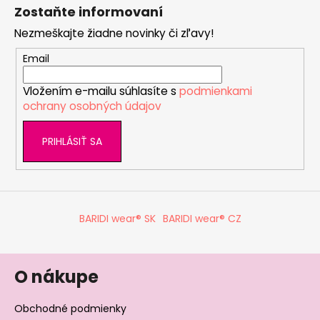
á
Zostaňte informovaní
p
Nezmeškajte žiadne novinky či zľavy!
ä
t
Email
i
Vložením e-mailu súhlasíte s
podmienkami
e
ochrany osobných údajov
PRIHLÁSIŤ SA
BARIDI wear® SK
BARIDI wear® CZ
O nákupe
Obchodné podmienky