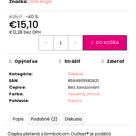
Značka:
Little Angel
€25,17
–40 %
€15,10
€12,28 bez DPH
Jednotková
DO KOŠÍKA
cena:
Opýtať sa
Strážiť
Zdieľať
Kategória
:
Pletené
EAN
:
8594905582621
Čepice
:
Bez zavazování
Farba
:
červená
,
vínová
Pohlavie
:
Dievča
Popis
Podobné (2)
Diskusia
Čiapka pletená s brmbolcom Outlast® je podšitá