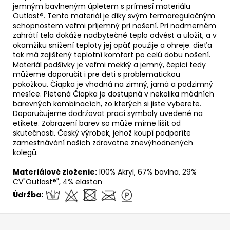
jemným bavlneným úpletem s prímesí materiálu
Outlast®. Tento materiál je díky svým termoregulačným
schopnostem veľmi príjemný pri nošení. Pri nadmerném
zahrátí tela dokáže nadbytečné teplo odvést a uložit, a v
okamžiku snížení teploty jej opäť použije a ohreje. dieťa
tak má zajištený teplotní komfort po celú dobu nošení.
Materiál podšívky je veľmi mekký a jemný, čepici tedy
můžeme doporučit i pre deti s problematickou
pokožkou. Čiapka je vhodná na zimný, jarná a podzimný
mesíce. Pletená Čiapka je dostupná v nekolika módních
barevných kombinacích, zo kterých si jiste vyberete.
Doporučujeme dodržovat prací symboly uvedené na
etikete. Zobrazení barev so může mírne lišit od
skutečnosti. Český výrobek, jehož koupí podporíte
zamestnávání našich zdravotne znevýhodnených
kolegů.
══════════════════════════════
Materiálové zloženie:
100% Akryl, 67% bavlna, 29%
CV"Outlast®", 4% elastan
Údržba:
Z