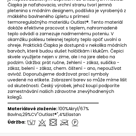
Čiapka je naťahovacia, vrchní stranu tvorí jemná
pletenina s módním designem, podšívka je vyrobenýá z
mäkkého bavlneného úpletu s prímesí
termoregulačnýho materiálu Outlast®. Tento materiál
dokáže efektivne pracovat s teplem, nahromadené
teplo odvádí a zamezuje nadmernému poteniu. V
okamžiku poklesu telesnej teploty teplo opäť uvolní a
ohreje. Praktická Čiapka je dostupná v nekolika módních
barvách, které budou slušet holčičkám i klukům. Čepici
skvele využijete nejen v zime, ale i na jare alebo na
podzim. Údržba: prát ručne, žehlení - zákaz, sušička -
zákaz, belení - zákaz, chem. čištení - ano, nepoužívat
aviváž. Doporučujeme dodržovat prací symboly
uvedené na etikete. Zobrazení barev so může mírne lišit
od skutečnosti. Český výrobek, jehož koupí podporíte
zamestnávání našich zdravotne znevýhodnených
kolegů.
══════════════════════════════
Materiálové zloženie:
100%Akryl/67%
Bavlna,29%CV"Outlast®",4%Elastan
Údržba: