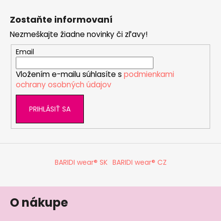
Z
á
Zostaňte informovaní
p
Nezmeškajte žiadne novinky či zľavy!
ä
t
Email
i
Vložením e-mailu súhlasíte s
podmienkami
e
ochrany osobných údajov
PRIHLÁSIŤ SA
BARIDI wear® SK
BARIDI wear® CZ
O nákupe