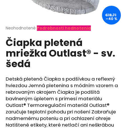
á
j
€19,71
–40 %
s
ť
Priemerné
Neohodnotené
Podrobnosti hodnotenia
hodnotenie
?
Čiapka pletená
produktu
je
mriežka Outlast® - sv.
0,0
z
šedá
5
hviezdičiek.
HĽADAŤ
Detská pletená Čiapka s podšívkou a reflexný
hviezdou Jemná pletenina s módním vzorem a
O
rebrovaným okrajem Čiapka je podšitá
d
bavlneným úpletem s prímesí materiálu
p
Outlast® Termoregulační materiál Outlast®
o
zaručuje teplotní pohodu pri nošení Zabraňuje
r
nadmernému poteniu a pri ochlazení ohreje
ú
Natištené etikety, které netlačí ani neškrábou