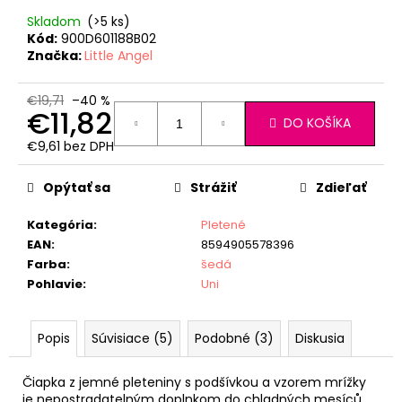
Skladom
(>5 ks)
Kód:
900D601188B02
Značka:
Little Angel
€19,71
–40 %
€11,82
DO KOŠÍKA
€9,61 bez DPH
Jednotková
cena:
Opýtať sa
Strážiť
Zdieľať
Kategória
:
Pletené
EAN
:
8594905578396
Farba
:
šedá
Pohlavie
:
Uni
Popis
Súvisiace (5)
Podobné (3)
Diskusia
Čiapka z jemné pleteniny s podšívkou a vzorem mrížky
je nepostradatelným doplnkom do chladných mesíců.