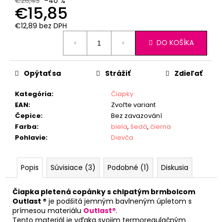
€26,43
–40 %
€15,85
€12,89 bez DPH
Jednotková
DO KOŠÍKA
cena:
Opýtať sa
Strážiť
Zdieľať
Kategória
:
Čiapky
EAN
:
Zvoľte variant
Čepice
:
Bez zavazování
Farba
:
biela
,
šedá
,
čierna
Pohlavie
:
Dievča
Popis
Súvisiace (3)
Podobné (1)
Diskusia
Čiapka pletená copánky s chlpatým brmbolcom
Outlast ®
je podšitá jemným bavlneným úpletom s
prímesou materiálu
Outlast®
.
Tento materiál je vďaka svojim termoregulačným