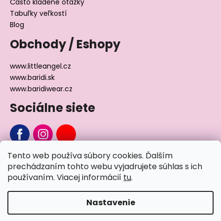
Často kladené otázky
Tabuľky veľkostí
Blog
Obchody / Eshopy
www.littleangel.cz
www.baridi.sk
www.baridiwear.cz
Sociálne siete
Tento web používa súbory cookies. Ďalším
Chcete sa nás na niečo opýtať?
prechádzaním tohto webu vyjadrujete súhlas s ich
používaním. Viacej informácií
tu
.
Napíšte nám
Nastavenie
Vytvoril Shoptet