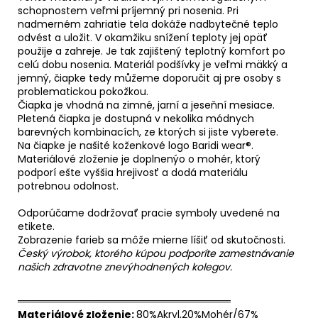
schopnostem veľmi príjemný pri nosenia. Pri
nadmerném zahriatie tela dokáže nadbytečné teplo
odvést a uložit. V okamžiku snížení teploty jej opäť
použije a zahreje. Je tak zajištený teplotný komfort po
celú dobu nosenia. Materiál podšívky je veľmi mäkký a
jemný, čiapke tedy můžeme doporučit aj pre osoby s
problematickou pokožkou.
Čiapka je vhodná na zimné, jarní a jeseňní mesiace.
Pletená čiapka je dostupná v nekolika módnych
barevných kombinacích, ze ktorých si jiste vyberete.
Na čiapke je našité koženkové logo Baridi wear®.
Materiálové zloženie je doplnenýo o mohér, ktorý
podporí ešte vyššia hrejivosť a dodá materiálu
potrebnou odolnost.
Odporúčame dodržovať pracie symboly uvedené na
etikete.
Zobrazenie farieb sa môže mierne líšiť od skutočnosti.
Český výrobok, ktorého kúpou podporíte zamestnávanie
našich zdravotne znevýhodnených kolegov.
══════════════════════════════
Materiálové zloženie:
80%Akryl,20%Mohér/67%