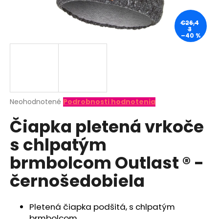
á
j
€26,4
3
s
–40 %
ť
?
Priemerné
Neohodnotené
Podrobnosti hodnotenia
hodnotenie
HĽADAŤ
Čiapka pletená vrkoče
produktu
je
s chlpatým
0,0
z
O
brmbolcom Outlast ® -
5
d
hviezdičiek.
černošedobiela
p
o
r
Pletená čiapka podšitá, s chlpatým
ú
brmbolcom