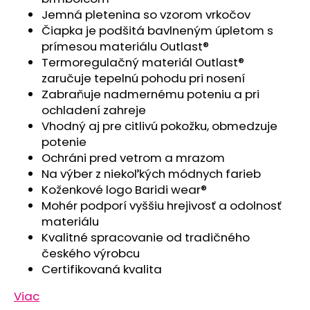
č
Jemná pletenina so vzorom vrkočov
a
Čiapka je podšitá bavlneným úpletom s
m
prímesou materiálu Outlast®
e
Termoregulačný materiál Outlast®
zaručuje tepelnú pohodu pri nosení
ČIAPKA
Zabraňuje nadmernému poteniu a pri
TENKÁ
ochladení zahreje
PLOCHÝ
ŠEV
Vhodný aj pre citlivú pokožku, obmedzuje
OUTLAST®
potenie
-
Ochráni pred vetrom a mrazom
RUŽOVÁ
BABY
Na výber z niekoľkých módnych farieb
Koženkové logo Baridi wear®
€9,62
Mohér podporí vyššiu hrejivosť a odolnosť
materiálu
Kvalitné spracovanie od tradičného
českého výrobcu
Certifikovaná kvalita
Viac