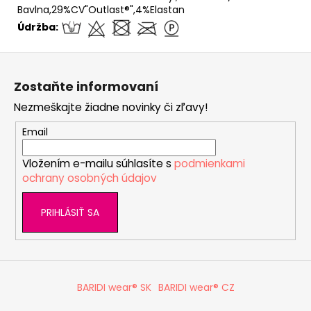
Bavlna,29%CV"Outlast®",4%Elastan
Údržba:
Z
á
Zostaňte informovaní
p
Nezmeškajte žiadne novinky či zľavy!
ä
t
Email
i
Vložením e-mailu súhlasíte s
podmienkami
e
ochrany osobných údajov
PRIHLÁSIŤ SA
BARIDI wear® SK
BARIDI wear® CZ