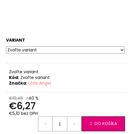
č
a
m
e
POLODUPAČKY
VARIANT
ŠMYK
OUTLAST®
-
ŠEDÝ
MELÍR
€16,76
Zvoľte variant
Kód:
Zvoľte variant
Značka:
Little Angel
€10,46
–40 %
€6,27
€5,10 bez DPH
Jednotková
DO KOŠÍKA
cena: