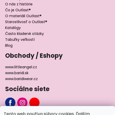
O nás z histórie
Čo je Outlast®
O materiáli Outlast®
Starostlivosť o Outlast®
Katalógy
Často kladené otázky
Tabuľky veľkostí
Blog
Obchody / Eshopy
www.littleangel.cz
www.baridi.sk
www.baridiwear.cz
Sociálne siete
Tento web používa súbory cookies. Ďalším