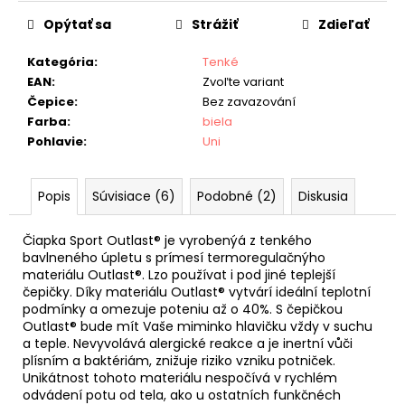
Opýtať sa
Strážiť
Zdieľať
Kategória
:
Tenké
EAN
:
Zvoľte variant
Čepice
:
Bez zavazování
Farba
:
biela
Pohlavie
:
Uni
Popis
Súvisiace (6)
Podobné (2)
Diskusia
Čiapka Sport Outlast® je vyrobenýá z tenkého
bavlneného úpletu s prímesí termoregulačnýho
materiálu Outlast®. Lzo používat i pod jiné teplejší
čepičky. Díky materiálu Outlast® vytvárí ideální teplotní
podmínky a omezuje poteniu až o 40%. S čepičkou
Outlast® bude mít Vaše miminko hlavičku vždy v suchu
a teple. Nevyvolává alergické reakce a je inertní vůči
plísním a baktériám, znižuje riziko vzniku potniček.
Unikátnost tohoto materiálu nespočívá v rychlém
odvádení potu od tela, ako u ostatních funkčnéch