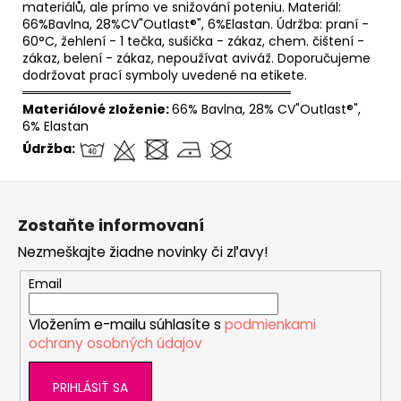
materiálů, ale prímo ve snižování poteniu. Materiál:
66%Bavlna, 28%CV"Outlast®", 6%Elastan. Údržba: praní -
60°C, žehlení - 1 tečka, sušička - zákaz, chem. čištení -
zákaz, belení - zákaz, nepoužívat aviváž. Doporučujeme
dodržovat prací symboly uvedené na etikete.
══════════════════════════════
Materiálové zloženie:
66% Bavlna, 28% CV"Outlast®",
6% Elastan
Údržba:
Z
á
Zostaňte informovaní
p
Nezmeškajte žiadne novinky či zľavy!
ä
t
Email
i
Vložením e-mailu súhlasíte s
podmienkami
e
ochrany osobných údajov
PRIHLÁSIŤ SA