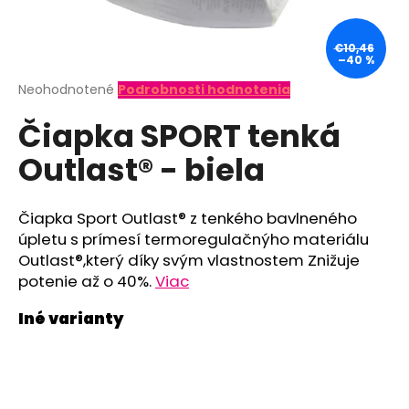
á
j
€10,46
–40 %
s
ť
Priemerné
Neohodnotené
Podrobnosti hodnotenia
hodnotenie
?
Čiapka SPORT tenká
produktu
je
Outlast® - biela
0,0
z
5
hviezdičiek.
HĽADAŤ
Čiapka Sport Outlast® z tenkého bavlneného
úpletu s prímesí termoregulačnýho materiálu
Outlast®,který díky svým vlastnostem Znižuje
potenie až o 40%.
Viac
O
d
p
o
r
ú