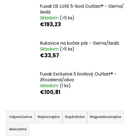
á
Fusak DE LUXE 5-bod Outlast® - čierna/
šedá
j
Skladom
(>5 ks)
s
€193,23
ť
?
Rukavice na kočiar pár - čierna/šedá
Skladom
(>5 ks)
€33,57
HĽADAŤ
Fusak Exclusive 5 bodový Outlast® -
žltozelená/oliva
Skladom
(1 ks)
€100,81
O
d
R
p
a
o
Odporúčame
Najlacnejšie
Najdrahšie
Najpredávanejšie
d
r
Abecedne
ú
e