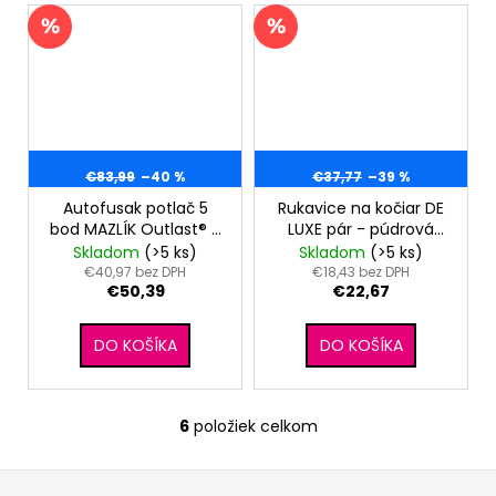
€83,99
–40 %
€37,77
–39 %
Autofusak potlač 5
Rukavice na kočiar DE
bod MAZLÍK Outlast® -
LUXE pár - púdrová
ružové
kašmírový
Skladom
(>5 ks)
Skladom
(>5 ks)
kvietky/staroružová
prešev/púdrová
€40,97 bez DPH
€18,43 bez DPH
€50,39
€22,67
DO KOŠÍKA
DO KOŠÍKA
6
položiek celkom
O
v
Z
l