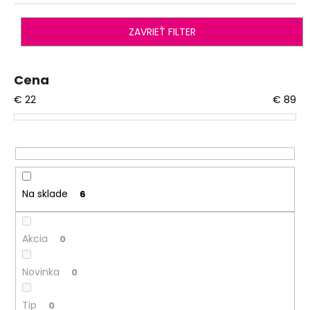
č
n
a
i
m
ZAVRIEŤ FILTER
e
e
p
r
Cena
NÁKRČNÍK
o
MULTIFUNKČNÝ
€
22
€
89
TENKÝ
d
OUTLAST®
u
-
ŠEDÝ
k
MELÍR
t
€10,47
o
Na sklade
6
v
Akcia
0
Novinka
0
Tip
0