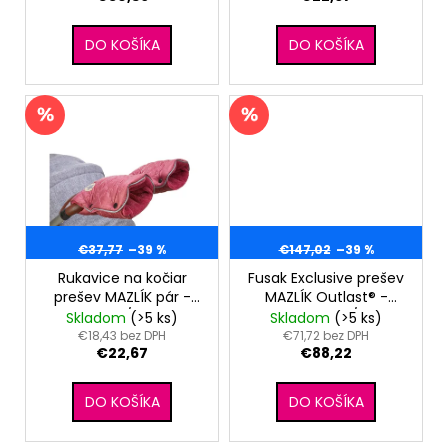
k
t
DO KOŠÍKA
DO KOŠÍKA
o
v
€37,77
–39 %
€147,02
–39 %
Rukavice na kočiar
Fusak Exclusive prešev
prešev MAZLÍK pár -
MAZLÍK Outlast® -
staroružová/staroružová
čierna kvetinky/ružová
Skladom
(>5 ks)
Skladom
(>5 ks)
€18,43 bez DPH
€71,72 bez DPH
€22,67
€88,22
DO KOŠÍKA
DO KOŠÍKA