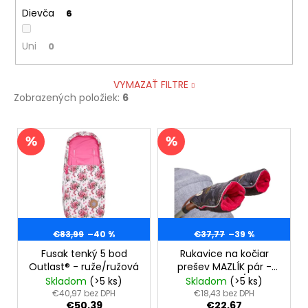
Dievča
6
Uni
0
VYMAZAŤ FILTRE
Zobrazených položiek:
6
V
ý
p
i
s
p
r
€83,99
–40 %
€37,77
–39 %
o
Fusak tenký 5 bod
Rukavice na kočiar
Outlast® - ruže/ružová
prešev MAZLÍK pár -
d
čierna kvetinky/ružová
Skladom
(>5 ks)
Skladom
(>5 ks)
u
€40,97 bez DPH
€18,43 bez DPH
€50,39
€22,67