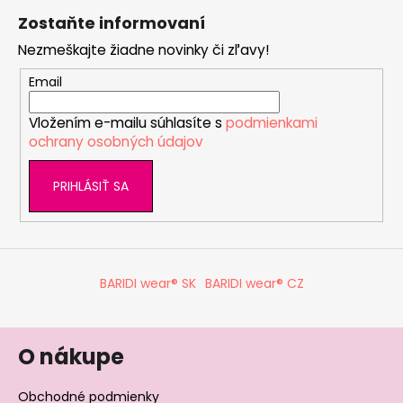
á
á
Zostaňte informovaní
d
p
a
Nezmeškajte žiadne novinky či zľavy!
ä
c
t
Email
i
i
e
Vložením e-mailu súhlasíte s
podmienkami
e
p
ochrany osobných údajov
r
v
PRIHLÁSIŤ SA
k
y
v
ý
p
BARIDI wear® SK
BARIDI wear® CZ
i
s
u
O nákupe
Obchodné podmienky