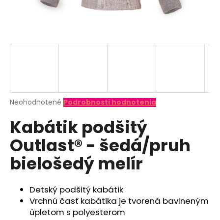
á
j
s
ť
?
Priemerné
Neohodnotené
Podrobnosti hodnotenia
hodnotenie
HĽADAŤ
Kabátik podšitý
produktu
je
Outlast® - šedá/pruh
0,0
z
O
bielošedý melír
5
d
hviezdičiek.
p
o
Detský podšitý kabátik
r
Vrchnú časť kabátika je tvorená bavlneným
ú
úpletom s polyesterom