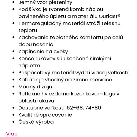
č
Jemný vzor pleteniny
a
Podšívka je tvorená kombináciou
m
bavlneného úpletu a materiálu Outlast®
e
Termoregulačný materiál stráži telesnu
teplotu
Zachovanie teplotného komfortu po celú
ČIAPKA
dobu nosenia
TENKÁ
PLOCHÝ
Zapínanie na cvoky
ŠEV
Konce rukávov sú ukončené širokými
OUTLAST®
-
nápletmi
RUŽOVÁ
Prispôsobivý materiál vydrží viacej veľkostí
BABY
Kabátik je vhodný na zimné mesiace
€9,62
Módny dizajn
Reflexné hviezda na koženkovom logu v
oblasti rukávu
Dostupné veľkosti: 62-68, 74-80
Kvalitné spracovanie
Česká výroba
Viac