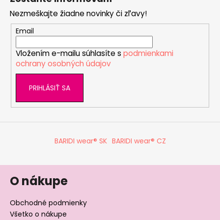
p
Nezmeškajte žiadne novinky či zľavy!
ä
t
Email
i
Vložením e-mailu súhlasíte s
podmienkami
e
ochrany osobných údajov
PRIHLÁSIŤ SA
BARIDI wear® SK
BARIDI wear® CZ
O nákupe
Obchodné podmienky
Všetko o nákupe