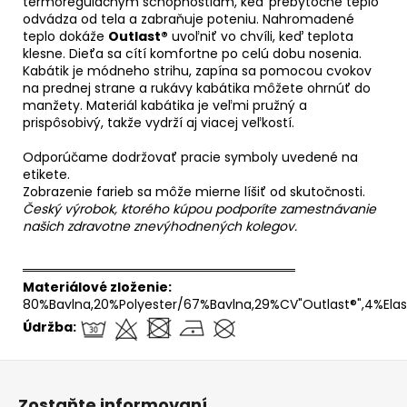
termoregulačným schopnostiam, keď prebytočné teplo
odvádza od tela a zabraňuje poteniu. Nahromadené
teplo dokáže
Outlast®
uvoľniť vo chvíli, keď teplota
klesne. Dieťa sa cítí komfortne po celú dobu nosenia.
Kabátik je módneho strihu, zapína sa pomocou cvokov
na prednej strane a rukávy kabátika môžete ohrnúť do
manžety. Materiál kabátika je veľmi pružný a
prispôsobivý, takže vydrží aj viacej veľkostí.
Odporúčame dodržovať pracie symboly uvedené na
etikete.
Zobrazenie farieb sa môže mierne líšiť od skutočnosti.
Český výrobok, ktorého kúpou podporíte zamestnávanie
našich zdravotne znevýhodnených kolegov.
══════════════════════════════
Materiálové zloženie:
80%Bavlna,20%Polyester/67%Bavlna,29%CV"Outlast®",4%Ela
Údržba:
Z
á
Zostaňte informovaní