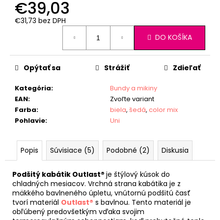
€39,03
€31,73 bez DPH
Jednotková
DO KOŠÍKA
cena:
Opýtať sa
Strážiť
Zdieľať
Kategória
:
Bundy a mikiny
EAN
:
Zvoľte variant
Farba
:
biela
,
šedá
,
color mix
Pohlavie
:
Uni
Popis
Súvisiace (5)
Podobné (2)
Diskusia
Podšitý kabátik Outlast®
je štýlový kúsok do
chladných mesiacov. Vrchná strana kabátika je z
mäkkého bavlneného úpletu, vnútornú podšitú časť
tvorí materiál
Outlast®
s bavlnou. Tento materiál je
obľúbený predovšetkým vďaka svojim