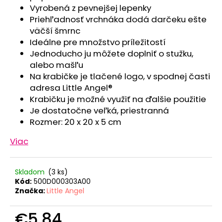
č
Vyrobená z pevnejšej lepenky
a
Priehľadnosť vrchnáka dodá darčeku ešte
m
väčší šmrnc
e
Ideálne pre množstvo príležitostí
Jednoducho ju môžete doplniť o stužku,
TRIČKO
alebo mašľu
PÁNSKE
Na krabičke je tlačené logo, v spodnej časti
KR
adresa Little Angel®
TENKÉ
VÝSTRIH
Krabičku je možné využiť na ďalšie použitie
U
Je dostatočne veľká, priestranná
OUTLAST®
Rozmer: 20 x 20 x 5 cm
-
MODRÝ
MELÍR
Viac
€41,98
Skladom
(3 ks)
Kód:
500D000303A00
Značka:
Little Angel
€5,84