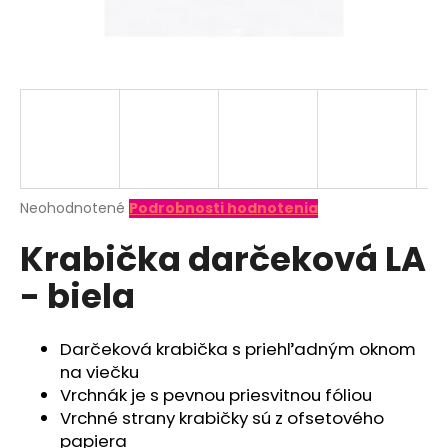
á
j
s
ť
?
Priemerné
Neohodnotené
Podrobnosti hodnotenia
hodnotenie
HĽADAŤ
Krabička darčeková LA
produktu
je
- biela
0,0
z
O
5
d
hviezdičiek.
Darčeková krabička s priehľadným oknom
p
na viečku
o
Vrchnák je s pevnou priesvitnou fóliou
r
Vrchné strany krabičky sú z ofsetového
ú
papiera