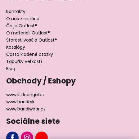
Kontakty
O nás z histórie
Čo je Outlast®
O materiáli Outlast®
Starostlivosť o Outlast®
Katalógy
Často kladené otázky
Tabuľky veľkostí
Blog
Obchody / Eshopy
www.littleangel.cz
www.baridi.sk
www.baridiwear.cz
Sociálne siete