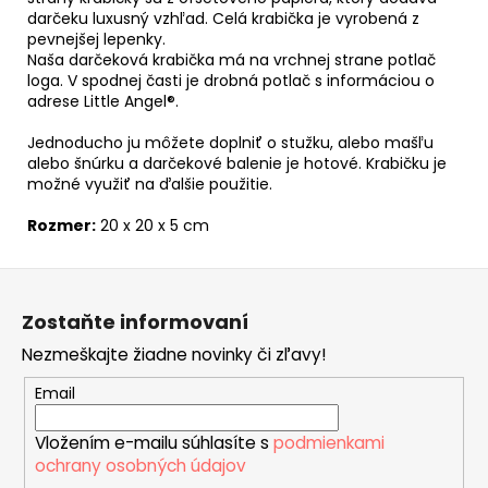
darčeku luxusný vzhľad. Celá krabička je vyrobená z
pevnejšej lepenky.
Naša darčeková krabička má na vrchnej strane potlač
loga. V spodnej časti je drobná potlač s informáciou o
adrese Little Angel®.
Jednoducho ju môžete doplniť o stužku, alebo mašľu
alebo šnúrku a darčekové balenie je hotové. Krabičku je
možné využiť na ďalšie použitie.
Rozmer:
20 x 20 x 5 cm
Z
á
Zostaňte informovaní
p
Nezmeškajte žiadne novinky či zľavy!
ä
t
Email
i
Vložením e-mailu súhlasíte s
podmienkami
e
ochrany osobných údajov