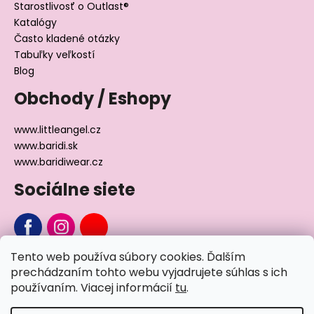
Starostlivosť o Outlast®
Katalógy
Často kladené otázky
Tabuľky veľkostí
Blog
Obchody / Eshopy
www.littleangel.cz
www.baridi.sk
www.baridiwear.cz
Sociálne siete
Tento web používa súbory cookies. Ďalším
Chcete sa nás na niečo opýtať?
prechádzaním tohto webu vyjadrujete súhlas s ich
používaním. Viacej informácií
tu
.
Napíšte nám