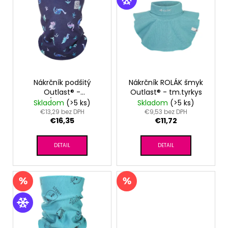
ý
p
i
s
p
r
o
Nákrčník podšitý
Nákrčník ROLÁK šmyk
Outlast® -
Outlast® - tm.tyrkys
d
dino/mentolová
Skladom
(>5 ks)
Skladom
(>5 ks)
u
€13,29 bez DPH
€9,53 bez DPH
€16,35
€11,72
k
t
DETAIL
DETAIL
o
v