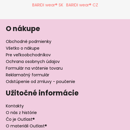
p
BARIDI wear® SK
BARIDI wear® CZ
i
s
u
O nákupe
Obchodné podmienky
Všetko o nákupe
Pre veľkoobchodníkov
Ochrana osobnych údajov
Formulár na vrátenie tovaru
Reklamačný formulár
Odstúpenie od zmluvy - poučenie
Užitočné informácie
Kontakty
O nás z histórie
Čo je Outlast®
O materiáli Outlast®