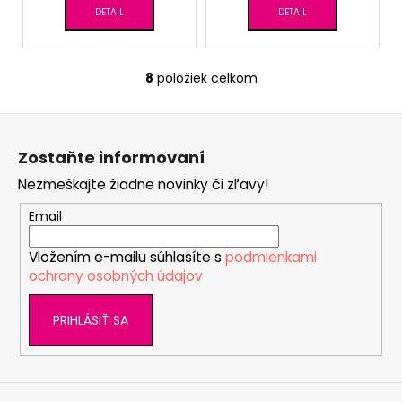
DETAIL
DETAIL
8
položiek celkom
O
v
Z
l
á
á
Zostaňte informovaní
d
p
a
Nezmeškajte žiadne novinky či zľavy!
ä
c
t
Email
i
i
e
Vložením e-mailu súhlasíte s
podmienkami
e
p
ochrany osobných údajov
r
v
PRIHLÁSIŤ SA
k
y
v
ý