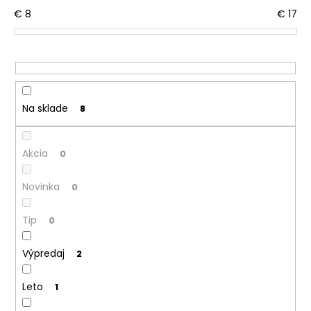
č
o
€
8
€
17
a
d
m
u
e
k
t
RUKAVICE
o
PODŠITÉ
Na sklade
8
KOJENECKÉ
v
BIO
OUTLAST®
-
Akcia
0
BIELA-
ČIERNA
MAČKA/BIELA
Novinka
0
€4,26
Pôvodne:
Tip
0
€7,10
Výpredaj
2
Leto
1