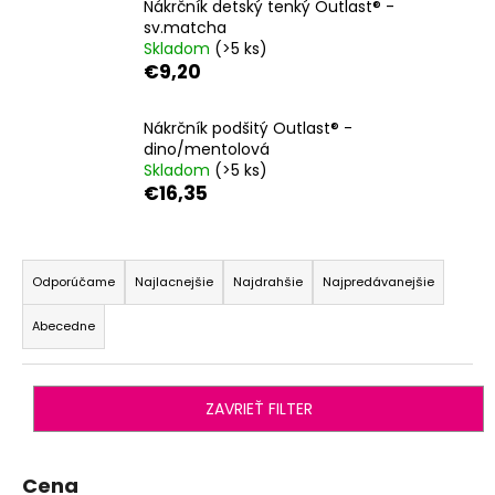
Nákrčník detský tenký Outlast® -
á
sv.matcha
Skladom
(>5 ks)
j
€9,20
s
ť
Nákrčník podšitý Outlast® -
?
dino/mentolová
Skladom
(>5 ks)
€16,35
R
HĽADAŤ
a
Odporúčame
Najlacnejšie
Najdrahšie
Najpredávanejšie
d
Abecedne
e
O
n
d
i
p
ZAVRIEŤ FILTER
o
e
r
p
ú
r
Cena