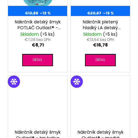
€10,88
–19 %
€20,97
–19 %
Nákrčník detský šmyk
Nákrčník pletený
POTLAČ Outlast® -
hladký LA detský
tm.tyrkys zvieratká
Outlast ® -
Skladom
(>5 ks)
Skladom
(>5 ks)
sv.mentolová
€7,08 bez DPH
€13,64 bez DPH
€8,71
€16,78
DETAIL
DETAIL
Nákrčník detský šmyk
Nákrčník detský šmyk
Outlast® - tm.tyrkys
Outlast® - modrá