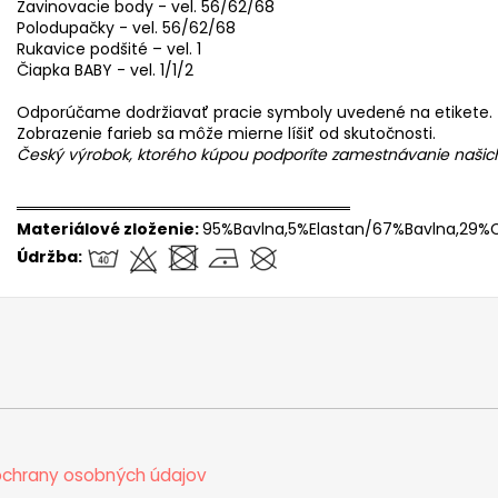
Zavinovacie body - vel. 56/62/68
Polodupačky - vel. 56/62/68
Rukavice podšité – vel. 1
Čiapka BABY - vel. 1/1/2
Odporúčame dodržiavať pracie symboly uvedené na etikete.
Zobrazenie farieb sa môže mierne líšiť od skutočnosti.
Český výrobok, ktorého kúpou podporíte zamestnávanie naši
══════════════════════════════
Materiálové zloženie:
95%Bavlna,5%Elastan/67%Bavlna,29%C
Údržba:
chrany osobných údajov