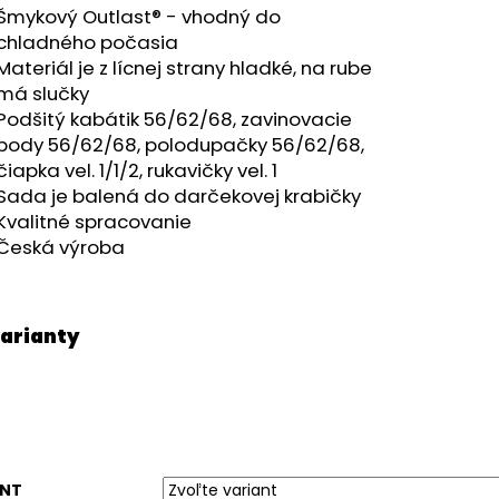
Šmykový Outlast® - vhodný do
chladného počasia
Materiál je z lícnej strany hladké, na rube
má slučky
Podšitý kabátik 56/62/68, zavinovacie
body 56/62/68, polodupačky 56/62/68,
čiapka vel. 1/1/2, rukavičky vel. 1
Sada je balená do darčekovej krabičky
Kvalitné spracovanie
Česká výroba
ANT