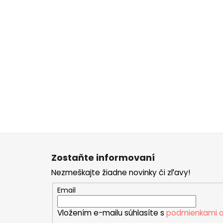
Z
á
Zostaňte informovaní
p
Nezmeškajte žiadne novinky či zľavy!
ä
t
Email
i
Vložením e-mailu súhlasíte s
podmienkami o
e