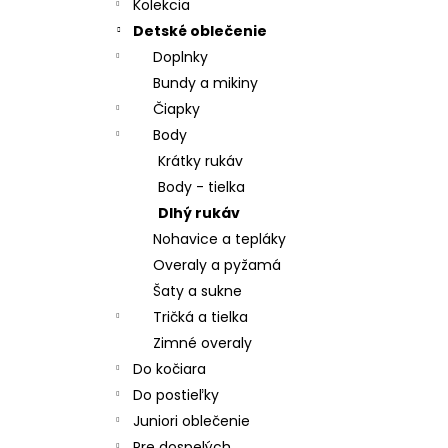
CHRBÁT ANGEL - OUTLAST® - KRÉMOVÁ
Kolekcia
FARMA
Detské oblečenie
€54,58
Doplnky
Bundy a mikiny
Čiapky
Body
Krátky rukáv
Body - tielka
Dlhý rukáv
Nohavice a tepláky
Overaly a pyžamá
Šaty a sukne
Tričká a tielka
Zimné overaly
Do kočiara
Do postieľky
Juniori oblečenie
Pre dospelých