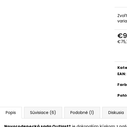
Zvoľ
vari
€9
€75,
Jedn
cena
Kate
EAN
:
Far
Pohl
Popis
Súvisiace (6)
Podobné (1)
Diskusia
Novorodenecká sada Outlast®
je dokonalým kúskom z našej