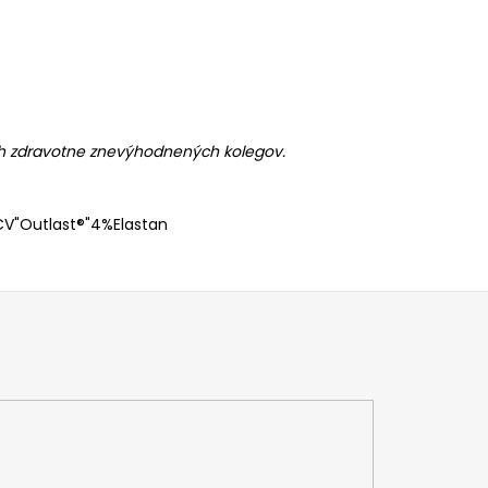
ch zdravotne znevýhodnených kolegov.
V"Outlast®"4%Elastan