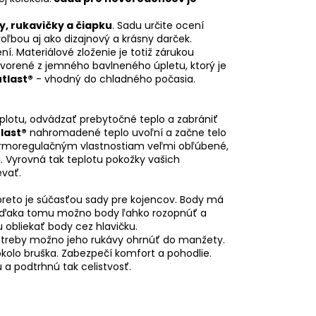
y, rukavičky a čiapku
. Sadu určite ocení
oľbou aj ako dizajnový a krásny darček.
 Materiálové zloženie je totiž zárukou
 tvorené z jemného bavlneného úpletu, ktorý je
tlast®
- vhodný do chladného počasia.
plotu, odvádzať prebytočné teplo a zabrániť
last®
nahromadené teplo uvoľní a začne telo
ermoregulačným vlastnostiam veľmi obľúbené,
 Vyrovná tak teplotu pokožky vašich
evať.
preto je súčasťou sady pre kojencov. Body má
. Vďaka tomu možno body ľahko rozopnúť a
 obliekať body cez hlavičku.
 potreby možno jeho rukávy ohrnúť do manžety.
okolo bruška. Zabezpečí komfort a pohodlie.
 a podtrhnú tak celistvosť.