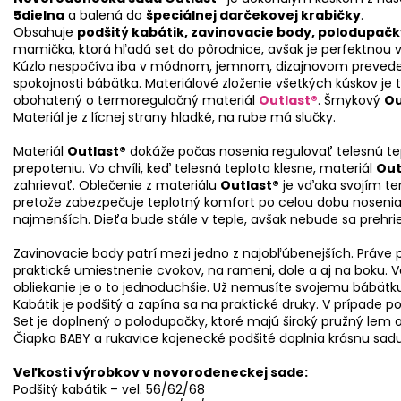
5dielna
a balená do
špeciálnej darčekovej krabičky
.
Obsahuje
podšitý kabátik, zavinovacie body, polodupačk
mamička, ktorá hľadá set do pôrodnice, avšak je perfektnou v
Kúzlo nespočíva iba v módnom, jemnom, dizajnovom prevedení.
spokojnosti bábätka. Materiálové zloženie všetkých kúskov je
obohatený o termoregulačný materiál
Outlast®
. Šmykový
Ou
Materiál je z lícnej strany hladké, na rube má slučky.
Materiál
Outlast®
dokáže počas nosenia regulovať telesnú te
prepoteniu. Vo chvíli, keď telesná teplota klesne, materiál
Out
zahrievať. Oblečenie z materiálu
Outlast®
je vďaka svojím t
pretože zabezpečuje teplotný komfort po celou dobu nosenia.
najmenších. Dieťa bude stále v teple, avšak nebude sa prehri
Zavinovacie body patrí mezi jedno z najobľúbenejších. Práve 
praktické umiestnenie cvokov, na rameni, dole a aj na boku
obliekanie je o to jednoduchšie. Už nemusíte svojemu bábätku
Kabátik je podšitý a zapína sa na praktické druky. V prípade
Set je doplnený o polodupačky, ktoré majú široký pružný lem 
Čiapka BABY a rukavice kojenecké podšité doplnia krásnu sadu
Veľkosti výrobkov v novorodeneckej sade:
Podšitý kabátik – vel. 56/62/68