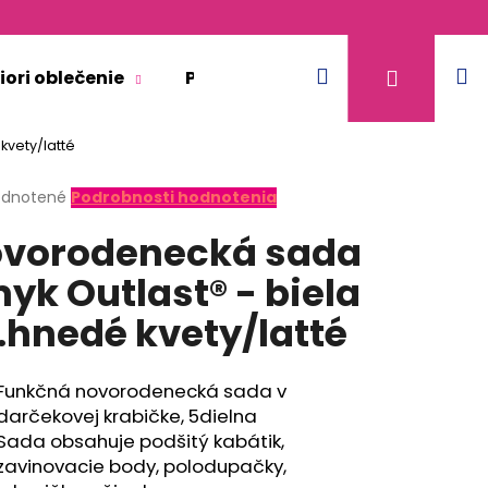
Hľadať
N
Prihláse
iori oblečenie
Pre dospelých
Doplnkový 
kvety/latté
k
erné
dnotené
Podrobnosti hodnotenia
tenie
vorodenecká sada
ktu
yk Outlast® - biela
.hnedé kvety/latté
ičiek.
Funkčná novorodenecká sada v
darčekovej krabičke, 5dielna
Sada obsahuje podšitý kabátik,
zavinovacie body, polodupačky,
KR TENKÉ VÝSTRIH U