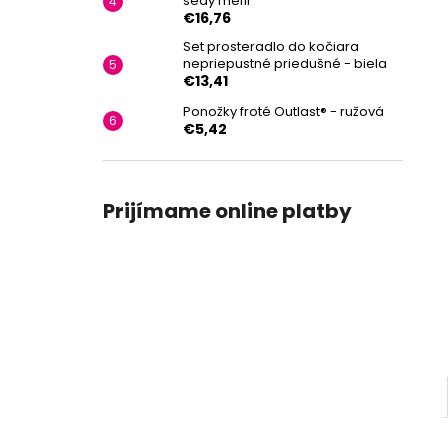
šedý melír
€16,76
Set prosteradlo do kočiara
nepriepustné priedušné - biela
€13,41
Ponožky froté Outlast® - ružová
€5,42
Prijímame online platby