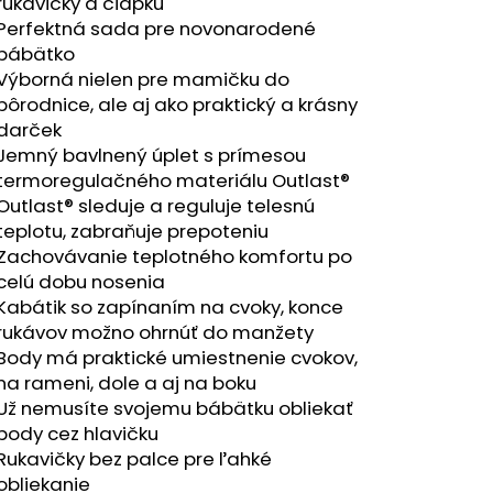
RÝ MELÍR
rukavičky a čiapku
Perfektná sada pre novonarodené
bábätko
Výborná nielen pre mamičku do
pôrodnice, ale aj ako praktický a krásny
darček
Jemný bavlnený úplet s prímesou
termoregulačného materiálu Outlast®
Outlast® sleduje a reguluje telesnú
teplotu, zabraňuje prepoteniu
Zachovávanie teplotného komfortu po
celú dobu nosenia
Kabátik so zapínaním na cvoky, konce
rukávov možno ohrnúť do manžety
Body má praktické umiestnenie cvokov,
na rameni, dole a aj na boku
Už nemusíte svojemu bábätku obliekať
body cez hlavičku
Rukavičky bez palce pre ľahké
obliekanie