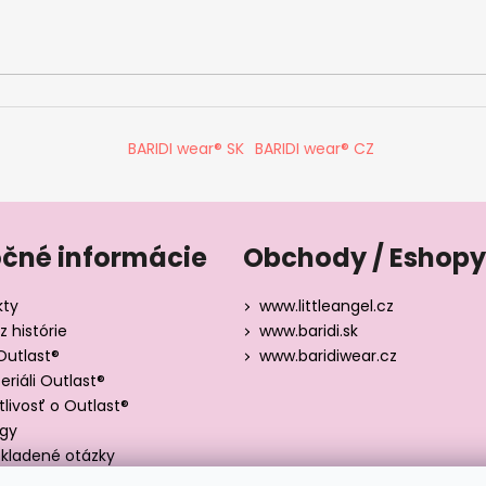
BARIDI wear® SK
BARIDI wear® CZ
očné informácie
Obchody / Eshopy
kty
www.littleangel.cz
z histórie
www.baridi.sk
Outlast®
www.baridiwear.cz
riáli Outlast®
tlivosť o Outlast®
ógy
kladené otázky
y veľkostí