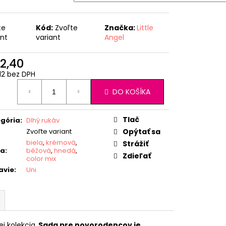
te
Kód:
Zvoľte
Značka:
Little
ant
variant
Angel
2,40
12 bez DPH
otková
DO KOŠÍKA
:
Tlač
gória
:
Dlhý rukáv
Zvoľte variant
Opýtať sa
biela
,
krémová
,
Strážiť
ba
:
béžová
,
hnedá
,
Zdieľať
color mix
avie
:
Uni
 kolekcia.
Sada pre novorodencov je