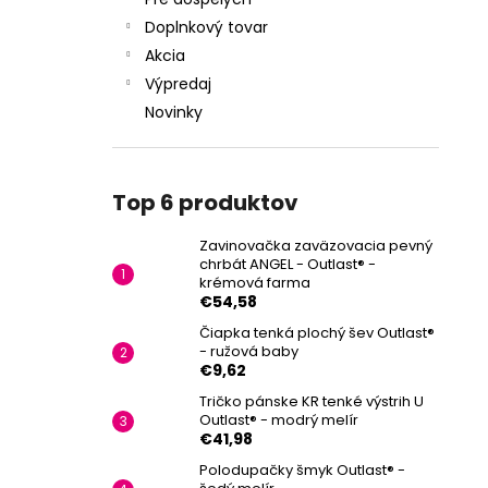
Doplnkový tovar
Akcia
Výpredaj
Novinky
Top 6 produktov
Zavinovačka zaväzovacia pevný
chrbát ANGEL - Outlast® -
krémová farma
€54,58
Čiapka tenká plochý šev Outlast®
- ružová baby
€9,62
Tričko pánske KR tenké výstrih U
Outlast® - modrý melír
€41,98
Polodupačky šmyk Outlast® -