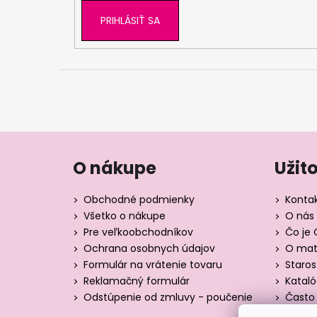
PRIHLÁSIŤ SA
O nákupe
Užit
Obchodné podmienky
Konta
Všetko o nákupe
O nás 
Pre veľkoobchodníkov
Čo je 
Ochrana osobnych údajov
O mate
Formulár na vrátenie tovaru
Staros
Reklamačný formulár
Katal
Odstúpenie od zmluvy - poučenie
Často 
Tabuľk