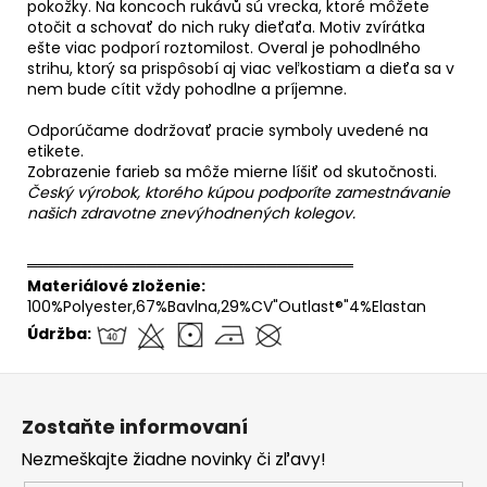
pokožky. Na koncoch rukávů sú vrecka, ktoré môžete
otočit a schovať do nich ruky dieťaťa. Motiv zvírátka
ešte viac podporí roztomilost. Overal je pohodlného
strihu, ktorý sa prispôsobí aj viac veľkostiam a dieťa sa v
nem bude cítit vždy pohodlne a príjemne.
Odporúčame dodržovať pracie symboly uvedené na
etikete.
Zobrazenie farieb sa môže mierne líšiť od skutočnosti.
Český výrobok, ktorého kúpou podporíte zamestnávanie
našich zdravotne znevýhodnených kolegov.
══════════════════════════════
Materiálové zloženie:
100%Polyester,67%Bavlna,29%CV"Outlast®"4%Elastan
Údržba:
Z
á
Zostaňte informovaní
p
Nezmeškajte žiadne novinky či zľavy!
ä