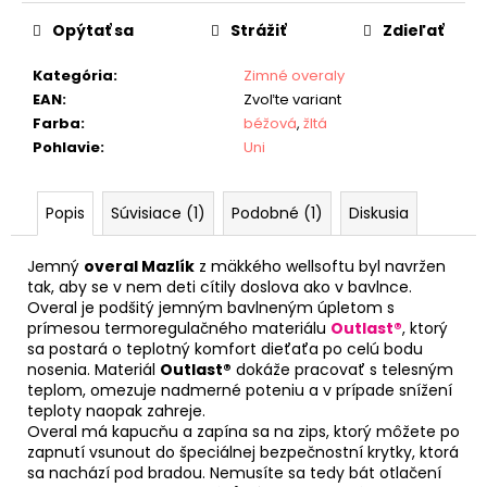
Opýtať sa
Strážiť
Zdieľať
Kategória
:
Zimné overaly
EAN
:
Zvoľte variant
Farba
:
béžová
,
žltá
Pohlavie
:
Uni
Popis
Súvisiace (1)
Podobné (1)
Diskusia
Jemný
overal Mazlík
z mäkkého wellsoftu byl navržen
tak, aby se v nem deti cítily doslova ako v bavlnce.
Overal je podšitý jemným bavlneným úpletom s
prímesou termoregulačného materiálu
Outlast®
, ktorý
sa postará o teplotný komfort dieťaťa po celú bodu
nosenia. Materiál
Outlast®
dokáže pracovať s telesným
teplom, omezuje nadmerné poteniu a v prípade snížení
teploty naopak zahreje.
Overal má kapucňu a zapína sa na zips, ktorý môžete po
zapnutí vsunout do špeciálnej bezpečnostní krytky, ktorá
sa nachází pod bradou. Nemusíte sa tedy bát otlačení