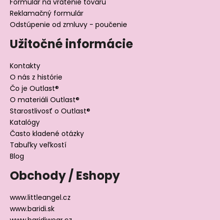
Formulár na vrátenie tovaru
Reklamačný formulár
Odstúpenie od zmluvy - poučenie
Užitočné informácie
Kontakty
O nás z histórie
Čo je Outlast®
O materiáli Outlast®
Starostlivosť o Outlast®
Katalógy
Často kladené otázky
Tabuľky veľkostí
Blog
Obchody / Eshopy
www.littleangel.cz
www.baridi.sk
www.baridiwear.cz