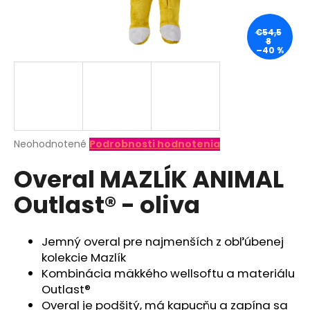
á
j
€54,5
8
s
–40 %
ť
?
Priemerné
Neohodnotené
Podrobnosti hodnotenia
hodnotenie
HĽADAŤ
Overal MAZLÍK ANIMAL
produktu
je
Outlast® - oliva
0,0
z
O
5
d
hviezdičiek.
Jemný overal pre najmenších z obľúbenej
p
kolekcie Mazlík
o
Kombinácia mäkkého wellsoftu a materiálu
r
Outlast®
ú
Overal je podšitý, má kapucňu a zapína sa