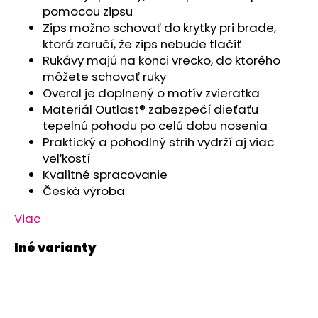
č
pomocou zipsu
a
Zips možno schovať do krytky pri brade,
m
ktorá zaručí, že zips nebude tlačiť
e
Rukávy majú na konci vrecko, do ktorého
môžete schovať ruky
PONOŽKY
Overal je doplnený o motív zvieratka
FROTÉ
Materiál Outlast® zabezpečí dieťaťu
OUTLAST®
tepelnú pohodu po celú dobu nosenia
-
RUŽOVÁ
Praktický a pohodlný strih vydrží aj viac
veľkostí
€5,42
Kvalitné spracovanie
Česká výroba
Viac