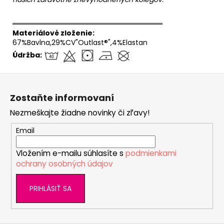
══════════════════════════════
Materiálové zloženie:
67%Bavlna,29%CV"Outlast®",4%Elastan
Údržba:
Z
á
Zostaňte informovaní
p
Nezmeškajte žiadne novinky či zľavy!
ä
t
Email
i
Vložením e-mailu súhlasíte s
podmienkami
e
ochrany osobných údajov
PRIHLÁSIŤ SA