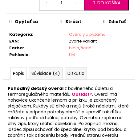
DO KOŠÍKA
cena:
Opýtať sa
Strážiť
Zdieľať
Kategória
:
Overaly a pyžamá
EAN
:
Zvoľte variant
Farba
:
biela
,
šedá
Pohlavie
:
Uni
Popis
Súvisiace (4)
Diskusia
Pohodlný detský overal
z bavlneného úpletu a
termoregulačného materiálu
Outlast®
. Overal má
nohavice ukončené lemom a pri krku je zakončený
stojačikom. Rukávy sú dlhé a majú široké nápletmi, ktoré
môžete v prípade potreby ohrnúť a upraviť tak dĺžku
rukávov podľa aktuálnej potreby. Overal sa zapína na
dlhý zips, ktorý uľahčí obliekanie. Po zapnutí možno
jazdec zipsu schovať do špeciálnej krytky pod bradou a
zabrániť tak otlačeniu brady. Prednú stranu overalu