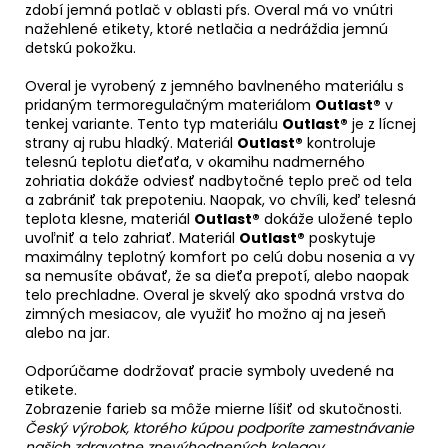
zdobí jemná potlač v oblasti pŕs. Overal má vo vnútri
nažehlené etikety, ktoré netlačia a nedráždia jemnú
detskú pokožku.
Overal je vyrobený z jemného bavlneného materiálu s
pridaným termoregulačným materiálom
Outlast®
v
tenkej variante. Tento typ materiálu
Outlast®
je z lícnej
strany aj rubu hladký. Materiál
Outlast®
kontroluje
telesnú teplotu dieťaťa, v okamihu nadmerného
zohriatia dokáže odviesť nadbytočné teplo preč od tela
a zabrániť tak prepoteniu. Naopak, vo chvíli, keď telesná
teplota klesne, materiál
Outlast®
dokáže uložené teplo
uvoľniť a telo zahriať. Materiál
Outlast®
poskytuje
maximálny teplotný komfort po celú dobu nosenia a vy
sa nemusíte obávať, že sa dieťa prepotí, alebo naopak
telo prechladne. Overal je skvelý ako spodná vrstva do
zimných mesiacov, ale využiť ho možno aj na jeseň
alebo na jar.
Odporúčame dodržovať pracie symboly uvedené na
etikete.
Zobrazenie farieb sa môže mierne líšiť od skutočnosti.
Český výrobok, ktorého kúpou podporíte zamestnávanie
našich zdravotne znevýhodnených kolegov.