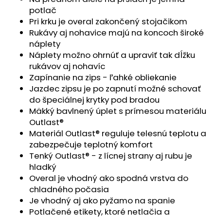
č
potlač
a
Pri krku je overal zakončený stojačikom
m
Rukávy aj nohavice majú na koncoch široké
e
náplety
Náplety možno ohrnúť a upraviť tak dĺžku
SET
rukávov aj nohavíc
PROSTERADLO
Zapínanie na zips - ľahké obliekanie
DO
KOČIARA
Jazdec zipsu je po zapnutí možné schovať
NEPRIEPUSTNÉ
do špeciálnej krytky pod bradou
PRIEDUŠNÉ
Mäkký bavlnený úplet s prímesou materiálu
-
BIELA
Outlast®
Materiál Outlast® reguluje telesnú teplotu a
€13,41
zabezpečuje teplotný komfort
Tenký Outlast® - z lícnej strany aj rubu je
hladký
Overal je vhodný ako spodná vrstva do
chladného počasia
Je vhodný aj ako pyžamo na spanie
Potlačené etikety, ktoré netlačia a