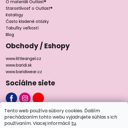
O materiáli Outlast®
Starostlivosť o Outlast®
Katalógy
Často kladené otázky
Tabuľky veľkostí
Blog
Obchody / Eshopy
www.littleangel.cz
www.baridi.sk
www.baridiwear.cz
Sociálne siete
Tento web používa súbory cookies. Ďalším
Chcete sa nás na niečo opýtať?
prechádzaním tohto webu vyjadrujete súhlas s ich
používaním. Viacej informácií
tu
.
Napíšte nám