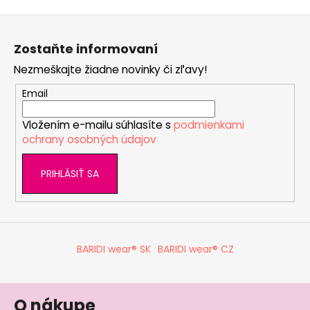
Z
á
Zostaňte informovaní
p
Nezmeškajte žiadne novinky či zľavy!
ä
t
Email
i
Vložením e-mailu súhlasíte s
podmienkami
e
ochrany osobných údajov
PRIHLÁSIŤ SA
BARIDI wear® SK
BARIDI wear® CZ
O nákupe