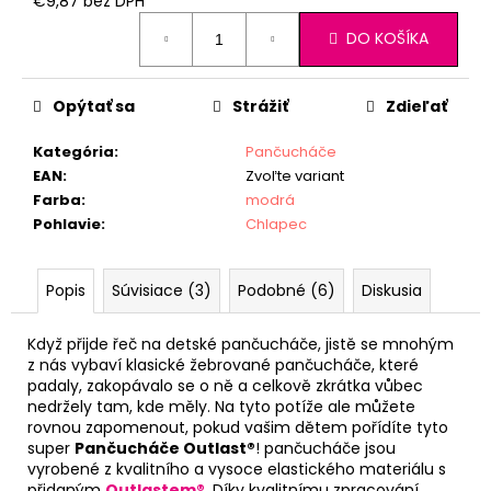
€9,87 bez DPH
Jednotková
DO KOŠÍKA
cena:
Opýtať sa
Strážiť
Zdieľať
Kategória
:
Pančucháče
EAN
:
Zvoľte variant
Farba
:
modrá
Pohlavie
:
Chlapec
Popis
Súvisiace (3)
Podobné (6)
Diskusia
Když přijde řeč na detské pančucháče, jistě se mnohým
z nás vybaví klasické žebrované pančucháče, které
padaly, zakopávalo se o ně a celkově zkrátka vůbec
nedržely tam, kde měly. Na tyto potíže ale můžete
rovnou zapomenout, pokud vašim dětem pořídíte tyto
super
Pančucháče Outlast®
! pančucháče jsou
vyrobené z kvalitního a vysoce elastického materiálu s
přidaným
Outlastem®
. Díky kvalitnímu zpracování