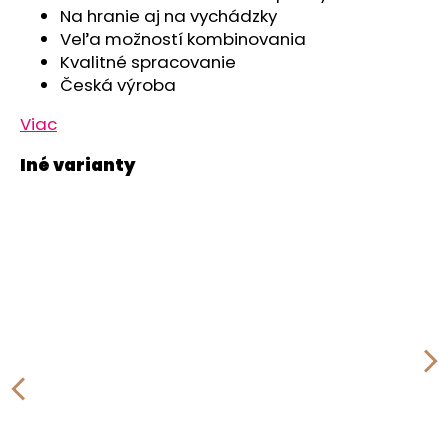
č
Na hranie aj na vychádzky
a
Veľa možností kombinovania
m
Kvalitné spracovanie
e
Česká výroba
Viac
ČIAPKA
TENKÁ
PLOCHÝ
ŠEV
OUTLAST®
-
RUŽOVÁ
BABY
€9,62