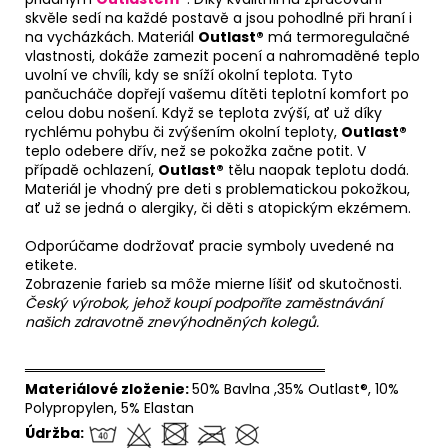
skvěle sedí na každé postavě a jsou pohodlné při hraní i
na vycházkách. Materiál
Outlast®
má termoregulačné
vlastnosti, dokáže zamezit pocení a nahromaděné teplo
uvolní ve chvíli, kdy se sníží okolní teplota. Tyto
pančucháče dopřejí vašemu dítěti teplotní komfort po
celou dobu nošení. Když se teplota zvýší, ať už díky
rychlému pohybu či zvýšením okolní teploty,
Outlast®
teplo odebere dřív, než se pokožka začne potit. V
případě ochlazení,
Outlast®
tělu naopak teplotu dodá.
Materiál je vhodný pre deti s problematickou pokožkou,
ať už se jedná o alergiky, či děti s atopickým ekzémem.
Odporúčame dodržovať pracie symboly uvedené na
etikete.
Zobrazenie farieb sa môže mierne líšiť od skutočnosti.
Český výrobok, jehož koupí podpoříte zaměstnávání
našich zdravotně znevýhodněných kolegů.
══════════════════════════════
Materiálové zloženie:
50% Bavlna ,35% Outlast®, 10%
Polypropylen, 5% Elastan
Údržba: