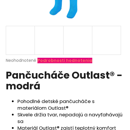
á
j
s
ť
?
Priemerné
Neohodnotené
Podrobnosti hodnotenia
hodnotenie
HĽADAŤ
Pančucháče Outlast® -
produktu
je
modrá
0,0
z
O
5
d
hviezdičiek.
Pohodlné detské pančucháče s
p
materiálom Outlast®
o
Skvele držia tvar, nepadajú a navyťahávajú
r
sa
ú
Materiál Outlast® zaistí teplotný komfort