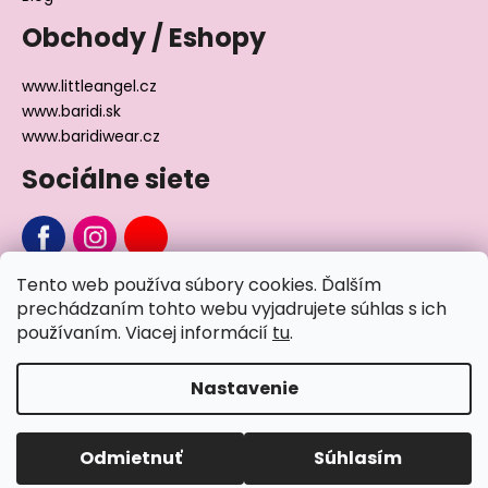
Obchody / Eshopy
www.littleangel.cz
www.baridi.sk
www.baridiwear.cz
Sociálne siete
Tento web používa súbory cookies. Ďalším
Chcete sa nás na niečo opýtať?
prechádzaním tohto webu vyjadrujete súhlas s ich
používaním. Viacej informácií
tu
.
Napíšte nám
Nastavenie
Vytvoril Shoptet
Odmietnuť
Súhlasím
Copyright 2026
Little Angel®
. Všetky práva vyhradené.