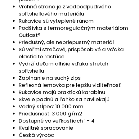
č
Vrchná strana je z vodoodpudivého
a
softshellového materiálu
m
Rukavice sú vyteplené rúnom
e
Podšívka s termoregulačným materiálom
Outlast®
ČIAPKA
Priedušný, ale nepriepustný materiál
TENKÁ
Sú veľmi strečové, prispôsobivé a vďaka
PLOCHÝ
ŠEV
elasticite rastúce
OUTLAST®
Vydrží deťom dlhšie vďaka stretch
-
softshellu
RUŽOVÁ
BABY
Zapínanie na suchý zips
Reflexná lemovka pre lepšiu viditeľnosť
€9,62
Rukavice majú praktickú karabínu
Skvele padnú a ľahko sa navliekajú
Vodný stĺpec: 10 000 mm
Priedušnosť: 3 000 g/m2
Dostupné vo veľkostiach 1 - 4
Kvalitné spracovanie
Česká výroba