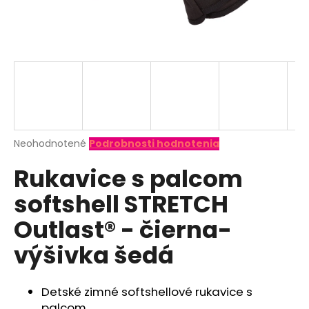
á
j
s
ť
?
Priemerné
Neohodnotené
Podrobnosti hodnotenia
hodnotenie
HĽADAŤ
Rukavice s palcom
produktu
je
softshell STRETCH
0,0
z
O
Outlast® - čierna-
5
d
hviezdičiek.
výšivka šedá
p
o
r
Detské zimné softshellové rukavice s
ú
palcom