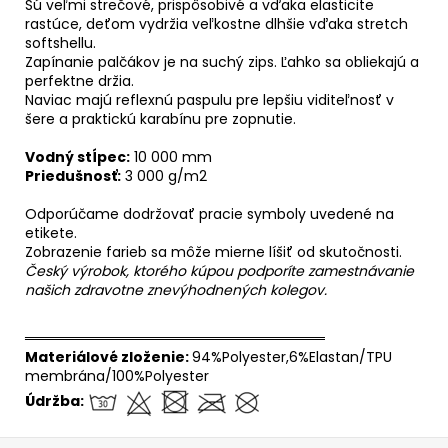
Sú veľmi strečové, prispôsobivé a vďaka elasticite
rastúce, deťom vydržia veľkostne dlhšie vďaka stretch
softshellu.
Zapínanie palčákov je na suchý zips. Ľahko sa obliekajú a
perfektne držia.
Naviac majú reflexnú paspulu pre lepšiu viditeľnosť v
šere a praktickú karabínu pre zopnutie.
Vodný stĺpec:
10 000 mm
Priedušnosť:
3 000 g/m2
Odporúčame dodržovať pracie symboly uvedené na
etikete.
Zobrazenie farieb sa môže mierne líšiť od skutočnosti.
Český výrobok, ktorého kúpou podporíte zamestnávanie
našich zdravotne znevýhodnených kolegov.
══════════════════════════════
Materiálové zloženie:
94%Polyester,6%Elastan/TPU
membrána/100%Polyester
Údržba: