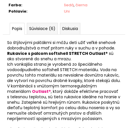
Farba
:
šedá
,
čierna
Pohlavie
:
Uni
Popis
Súvisiace (6)
Diskusia
So štýlovými palčákmi si môžu deti užiť veľké snehové
dobrodružstvá a mať pritom ruky v suchu a v pohode.
Rukavice s palcom softshell STRETCH Outlast®
sú
ako stvorené do snehu a mrazu.
Ich vonkajšia strana je vyrobená zo špeciálneho
vodoodpudivého softshell STRETCH materiálu. Voda na
povrchu tohto materiálu sa nevsiakne dovnútra rukavíc,
ale vytvorí na povrchu drobné kvapky, ktoré stekajú dolu.
V kombinácii s vnútorným termoregulačným
materiálom
Outlast®
, ktorý dokáže efektívne pracovať
s telesnou teplotou, sú tieto rukavice ideálne na hranie v
snehu. Zateplené sú hrejivým rúnom. Rukavice poskytnú
dieťaťu teplotný komfort po celou dobu nosenia a vy sa
nemusíte obávať omrznutých prstov a ďalších
nepríjemností spojených s mrazivým počasiam.