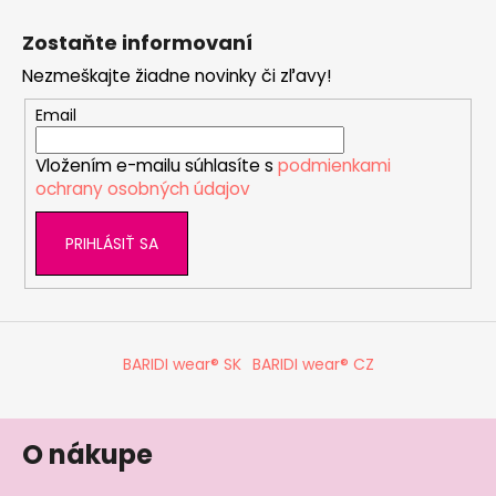
Z
á
Zostaňte informovaní
p
Nezmeškajte žiadne novinky či zľavy!
ä
t
Email
i
Vložením e-mailu súhlasíte s
podmienkami
e
ochrany osobných údajov
PRIHLÁSIŤ SA
BARIDI wear® SK
BARIDI wear® CZ
O nákupe