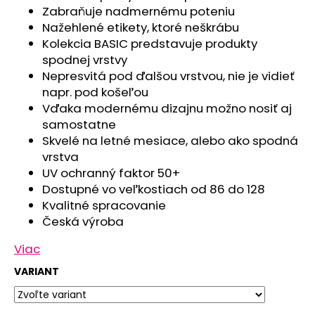
č
Zabraňuje nadmernému poteniu
a
Nažehlené etikety, ktoré neškrábu
m
Kolekcia BASIC predstavuje produkty
e
spodnej vrstvy
Nepresvitá pod ďalšou vrstvou, nie je vidieť
SET
napr. pod košeľou
PROSTERADLO
Vďaka modernému dizajnu možno nosiť aj
DO
samostatne
KOČIARA
NEPRIEPUSTNÉ
Skvelé na letné mesiace, alebo ako spodná
PRIEDUŠNÉ
vrstva
-
UV ochranný faktor 50+
BIELA
Dostupné vo veľkostiach od 86 do 128
€13,41
Kvalitné spracovanie
Česká výroba
Viac
VARIANT