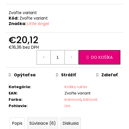
Zvoľte variant
Kód:
Zvoľte variant
Značka:
Little Angel
€20,12
€16,36 bez DPH
Jednotková
DO KOŠÍKA
cena:
Opýtať sa
Strážiť
Zdieľať
Kategória
:
Krátky rukáv
EAN
:
Zvoľte variant
Farba
:
krémová
,
béžová
Pohlavie
:
Uni
Popis
Súvisiace (6)
Diskusia