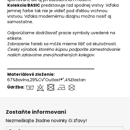
Kolekcia BASIC
predstavuje rad spodnej vrstvy. Vďaka
jemnej farbe tak nie je vidieť pod ďalšou vrchnou
vrstvou. Vďaka modernému dizajnu možno nosiť aj
samostatne.
Odporúčame dodržiavať pracie symboly uvedené na
etikete.
Zobrazenie farieb sa môže mierne líšiť od skutočnosti.
Český výrobok, ktorého kúpou podporíte zamestnávanie
našich zdravotne znevýhodnených kolegov.
══════════════════════════════
Materiálové zloženie:
67%Bavlna,29%CV"Outlast®",4%Elastan
Údržba:
Z
á
Zostaňte informovaní
p
Nezmeškajte žiadne novinky či zľavy!
ä