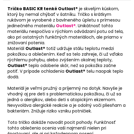
Tričko BASIC KR tenké Outlast®
je skvelým kúskom,
ktorý by nemal chýbať v šatníku. Tričko s krátkym
rukávom je vyrobené z bavlneného úpletu s prímesou
jedinečného materiálu
Outlast®
. Unikátnosť tohto
materiálu nespočíva v rýchlom odvádzaní potu od tela,
ako pri ostatných funkčných materiáloch, ale priamo v
znižovaní potenia.
Materiál
Outlast®
totiž udržuje stálu teplotu medzi
pokožkou a oblečením. Keď sa telo zahreje, či už vďaka
rýchlemu pohybu, alebo zvýšením okolnej teploty,
Outlast®
teplo odoberie skôr, než sa pokožka začne
potiť. V prípade ochladenia
Outlast®
telu naopak teplo
dodá.
Materiál je veľmi pružný a príjemný na dotyk. Navyše je
vhodný aj pre deti s problematickou pokožkou, či už sa
jedná o alergikov, alebo deti s atopickým ekzemom.
Nevyvoláva alergické reakcie a je odolný voči pliesňam a
bakteriám. Znižuje riziko vzniku potničiek.
Toto tričko dokáže navodit pocit pohody. Funkčnosť
tohto oblečenia ocenia vaši najmenší nielen pri
športovaní, ale aj pri kažodennom nosení.