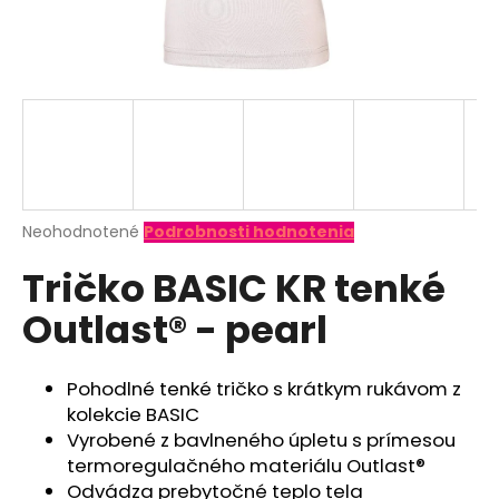
á
j
s
ť
?
Priemerné
Neohodnotené
Podrobnosti hodnotenia
hodnotenie
HĽADAŤ
Tričko BASIC KR tenké
produktu
je
Outlast® - pearl
0,0
z
O
5
d
hviezdičiek.
Pohodlné tenké tričko s krátkym rukávom z
p
kolekcie BASIC
o
Vyrobené z bavlneného úpletu s prímesou
r
termoregulačného materiálu Outlast®
ú
Odvádza prebytočné teplo tela