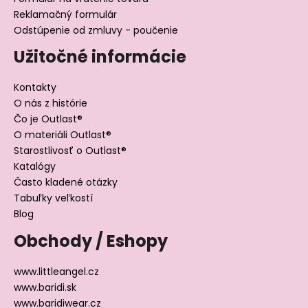
Reklamačný formulár
Odstúpenie od zmluvy - poučenie
Užitočné informácie
Kontakty
O nás z histórie
Čo je Outlast®
O materiáli Outlast®
Starostlivosť o Outlast®
Katalógy
Často kladené otázky
Tabuľky veľkostí
Blog
Obchody / Eshopy
www.littleangel.cz
www.baridi.sk
www.baridiwear.cz