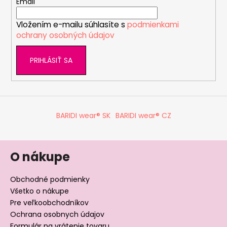
t
Email
i
Vložením e-mailu súhlasíte s
podmienkami
e
ochrany osobných údajov
PRIHLÁSIŤ SA
BARIDI wear® SK
BARIDI wear® CZ
O nákupe
Obchodné podmienky
Všetko o nákupe
Pre veľkoobchodníkov
Ochrana osobnych údajov
Formulár na vrátenie tovaru