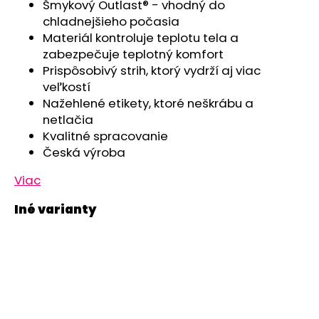
č
Šmykový Outlast® - vhodný do
a
chladnejšieho počasia
m
Materiál kontroluje teplotu tela a
e
zabezpečuje teplotný komfort
Prispôsobivý strih, ktorý vydrží aj viac
veľkostí
ŠILTOVKA
Nažehlené etikety, ktoré neškrábu a
TENKÁ
PIRÁT
netlačia
OUTLAST®
Kvalitné spracovanie
-
SV.MENTOLOVÁ
Česká výroba
€15,93
Viac