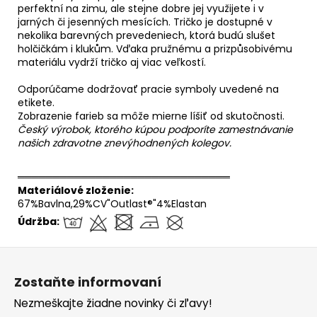
perfektní na zimu, ale stejne dobre jej využijete i v
jarných či jesenných mesících. Tričko je dostupné v
nekolika barevných prevedeniech, ktorá budú slušet
holčičkám i klukům. Vďaka pružnému a prizpůsobivému
materiálu vydrží tričko aj viac veľkostí.
Odporúčame dodržovať pracie symboly uvedené na
etikete.
Zobrazenie farieb sa môže mierne líšiť od skutočnosti.
Český výrobok, ktorého kúpou podporíte zamestnávanie
našich zdravotne znevýhodnených kolegov.
══════════════════════════════
Materiálové zloženie:
67%Bavlna,29%CV"Outlast®"4%Elastan
Údržba:
Z
á
Zostaňte informovaní
p
Nezmeškajte žiadne novinky či zľavy!
ä