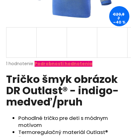
á
j
€20,9
7
s
–40 %
ť
?
Priemerné
1 hodnotenie
Podrobnosti hodnotenia
hodnotenie
HĽADAŤ
Tričko šmyk obrázok
produktu
je
DR Outlast® - indigo-
5,0
z
O
medveď/pruh
5
d
hviezdičiek.
p
o
Pohodlné tričko pre deti s módnym
r
motívom
ú
Termoregulačný materiál Outlast®