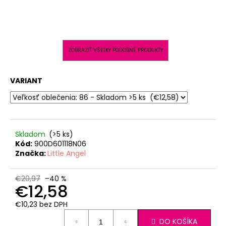
ZOBRAZIŤ VŠETKY PODOBNÉ PRODUKTY
VARIANT
Skladom
(>5 ks)
Kód:
900D601118N06
Značka:
Little Angel
€20,97
–40 %
€12,58
€10,23 bez DPH
Jednotková
DO KOŠÍKA
cena: