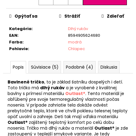
Opýtať sa
Strážiť
Zdieľať
Kategória
:
Dlhý rukáv
EAN
:
8594905624680
Farba
:
modrá
Pohlavie
:
Chlapec
Popis
Súvisiace (5)
Podobné (4)
Diskusia
Bavlnené tričko
, to je základ šatníku dospelých i detí.
Toto tričko má
dlhý rukáv
a je vyrobené z kvalitnej
bavlny s prímesí materiálu
Outlast®
. Tento materiál je
obľúbený pre svoje termoregulačný vlastnosti počas
nosenia. V prípade zahriatie tela dokáže odvést
prebytočné teplo, ktoré ve chvíli poklesu telesnej teploty
opäť uvolní a zahreje. Deti tak mají vďaka materiálu
Outlast®
zajištený teplotný komfort po celú dobu
nosenia. Tričko má dlhý rukáv a materiál
Outlast®
je zde
zastoupený v teplejší smykové variante. Je tedy