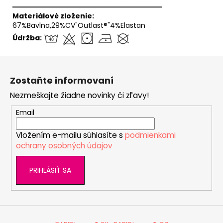
══════════════════════════════
Materiálové zloženie:
67%Bavlna,29%CV"Outlast®"4%Elastan
Údržba:
Z
á
Zostaňte informovaní
p
Nezmeškajte žiadne novinky či zľavy!
ä
t
Email
i
Vložením e-mailu súhlasíte s
podmienkami
e
ochrany osobných údajov
PRIHLÁSIŤ SA