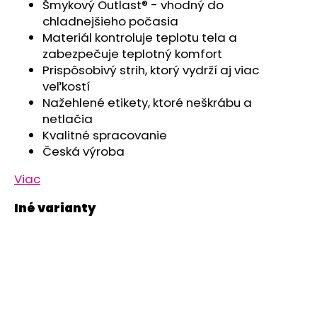
č
Šmykový Outlast® - vhodný do
a
chladnejšieho počasia
m
Materiál kontroluje teplotu tela a
e
zabezpečuje teplotný komfort
Prispôsobivý strih, ktorý vydrží aj viac
veľkostí
SET
Nažehlené etikety, ktoré neškrábu a
NÁKRČNÍK
MULTIFUNKČNÝ
netlačia
TENKÝ
Kvalitné spracovanie
OUTLAST®
-
Česká výroba
PRUH
RUŽOVOZELENÝ/
Viac
ČIERNA
€9,05
Pôvodne:
€15,08