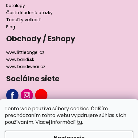
Katalógy
Často kladené otázky
Tabuľky veľkostí
Blog
Obchody / Eshopy
www.littleangel.cz
www.baridi.sk
www.baridiwear.cz
Sociálne siete
Tento web používa súbory cookies. Ďalším
Chcete sa nás na niečo opýtať?
prechádzaním tohto webu vyjadrujete súhlas s ich
používaním. Viacej informácií
tu
.
Napíšte nám
Nastavenie