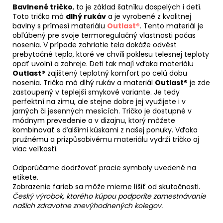
Bavlnené tričko
, to je základ šatníku dospelých i detí.
Toto tričko má
dlhý rukáv
a je vyrobené z kvalitnej
bavlny s prímesí materiálu
Outlast®
. Tento materiál je
obľúbený pre svoje termoregulačný vlastnosti počas
nosenia. V prípade zahriatie tela dokáže odvést
prebytočné teplo, ktoré ve chvíli poklesu telesnej teploty
opäť uvolní a zahreje. Deti tak mají vďaka materiálu
Outlast®
zajištený teplotný komfort po celú dobu
nosenia. Tričko má dlhý rukáv a materiál
Outlast®
je zde
zastoupený v teplejší smykové variante. Je tedy
perfektní na zimu, ale stejne dobre jej využijete i v
jarných či jesenných mesících. Tričko je dostupné v
módnym prevedenie a v dizajnu, ktorý môžete
kombinovať s ďalšími kúskami z našej ponuky. Vďaka
pružnému a prizpůsobivému materiálu vydrží tričko aj
viac veľkostí.
Odporúčame dodržovať pracie symboly uvedené na
etikete.
Zobrazenie farieb sa môže mierne líšiť od skutočnosti.
Český výrobok, ktorého kúpou podporíte zamestnávanie
našich zdravotne znevýhodnených kolegov.