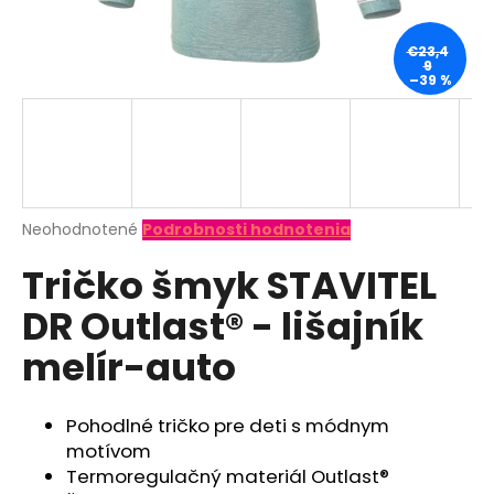
á
j
€23,4
9
s
–39 %
ť
?
Priemerné
Neohodnotené
Podrobnosti hodnotenia
hodnotenie
HĽADAŤ
Tričko šmyk STAVITEL
produktu
je
DR Outlast® - lišajník
0,0
z
O
melír-auto
5
d
hviezdičiek.
p
o
Pohodlné tričko pre deti s módnym
r
motívom
ú
Termoregulačný materiál Outlast®