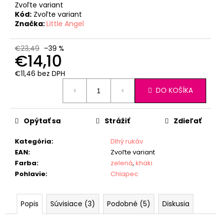
Zvoľte variant
Kód:
Zvoľte variant
Značka:
Little Angel
€23,49
–39 %
€14,10
€11,46 bez DPH
Jednotková
DO KOŠÍKA
cena:
Opýtať sa
Strážiť
Zdieľať
Kategória
:
Dlhý rukáv
EAN
:
Zvoľte variant
Farba
:
zelená
,
khaki
Pohlavie
:
Chlapec
Popis
Súvisiace (3)
Podobné (5)
Diskusia