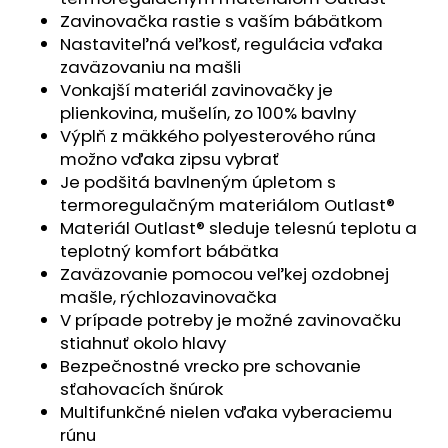
č
Zavinovačka rastie s vaším bábätkom
a
Nastaviteľná veľkosť, regulácia vďaka
m
zaväzovaniu na mašli
e
Vonkajší materiál zavinovačky je
plienkovina, mušelín, zo 100% bavlny
ČIAPKA
Výplň z mäkkého polyesterového rúna
TENKÁ
možno vďaka zipsu vybrať
PLOCHÝ
ŠEV
Je podšitá bavlneným úpletom s
OUTLAST®
termoregulačným materiálom Outlast®
-
Materiál Outlast® sleduje telesnú teplotu a
RUŽOVÁ
BABY
teplotný komfort bábätka
Zaväzovanie pomocou veľkej ozdobnej
€9,62
mašle, rýchlozavinovačka
V prípade potreby je možné zavinovačku
stiahnuť okolo hlavy
Bezpečnostné vrecko pre schovanie
sťahovacích šnúrok
Multifunkčné nielen vďaka vyberaciemu
rúnu