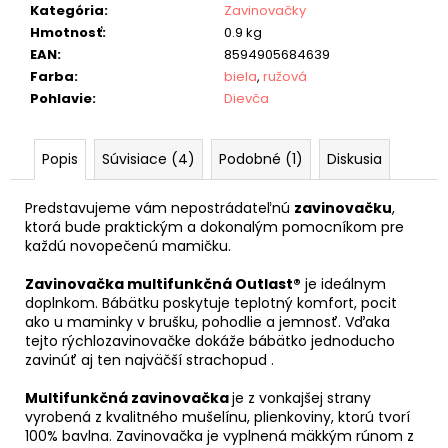
Kategória
:
Zavinovačky
Hmotnosť
:
0.9 kg
EAN
:
8594905684639
Farba
:
biela
,
ružová
Pohlavie
:
Dievča
Popis
Súvisiace (4)
Podobné (1)
Diskusia
Predstavujeme vám nepostrádateľnú
zavinovačku
,
ktorá bude praktickým a dokonalým pomocníkom pre
každú novopečenú mamičku.
Zavinovačka multifunkčná Outlast®
je ideálnym
doplnkom. Bábätku poskytuje teplotný komfort, pocit
ako u maminky v brušku, pohodlie a jemnosť. Vďaka
tejto rýchlozavinovačke dokáže bábätko jednoducho
zavinúť aj ten najväčší strachopud .
Multifunkčná zavinovačka
je z vonkajšej strany
vyrobená z kvalitného mušelínu, plienkoviny, ktorú tvorí
100% bavlna. Zavinovačka je vyplnená mäkkým rúnom z