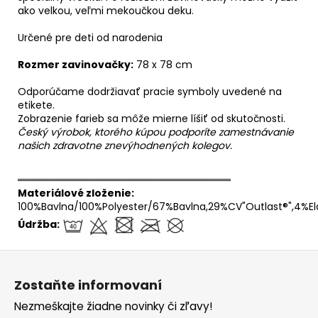
ako velkou, veľmi mekoučkou deku.
Určené pre deti od narodenia
Rozmer zavinovačky:
78 x 78 cm
Odporúčame dodržiavať pracie symboly uvedené na
etikete.
Zobrazenie farieb sa môže mierne líšiť od skutočnosti.
Český výrobok, ktorého kúpou podporíte zamestnávanie
našich zdravotne znevýhodnených kolegov.
══════════════════════════════
Materiálové zloženie:
100%Bavlna/100%Polyester/67%Bavlna,29%CV"Outlast®",4%El
Údržba:
Z
á
Zostaňte informovaní
p
Nezmeškajte žiadne novinky či zľavy!
ä