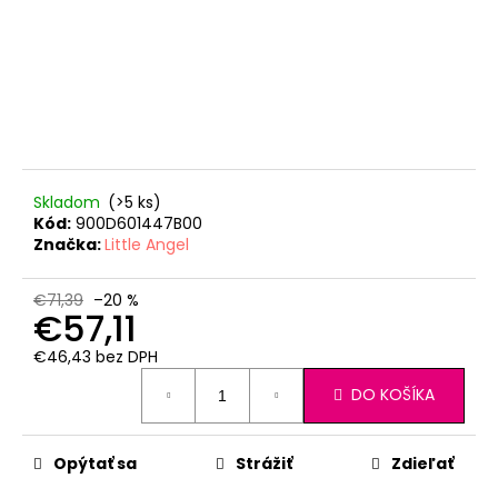
Skladom
(>5 ks)
Kód:
900D601447B00
Značka:
Little Angel
€71,39
–20 %
€57,11
€46,43 bez DPH
Jednotková
DO KOŠÍKA
cena:
Opýtať sa
Strážiť
Zdieľať