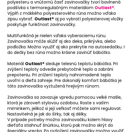
polyesteru a vnútornú časť zavinovačky tvorí bavlnená
podšívka s termoregulačným materiálom
Outlast®
.
Výplň z mäkkého polyesterového rúna možno vďaka
zipsu vybrať.
Outlast®
aj po vybratí polyesterovej vložky
poskytuje funkčnost zavinovačky.
Multifunkčná je nielen vďaka vyberaciemu rúnu.
Zavinovačka môže slúžiť aj ako deka, prikrývka, alebo
podložka. Možno využiť aj ako prekrytie na autosedačku. I
do dečky bez rúna možno krásne zavinúť bábätko.
Materiál
Outlast®
sleduje telesnú teplotu bábätka. Pri
zvýšení teploty odvedie prebytočné teplo a zabráni
prepoteniu. Pri znížení teploty nahromadené teplo
uvoľní a dieťa zahreje. Pre dokonalý komfort bábätka je
táto zavinovačka vyztužená hrejivým rúnom.
Zavinovačka sa zavazuje vpredu pomocou velké mašle,
ktorá je zároveň stylovou ozdobou. Roste s vaším
miminkem, jelikož si její veľkosť môžete sami regulovat.
Nastavitelná je jak do šírky, tak aj délky.
V prípade potreby možno zavinovačku kolem hlavy
dieťaťa stiahnuť šnúrkou, ktorú pak možno skrýt do
špeciálny vrecka. Po rozložení zavinovačky možno využiť