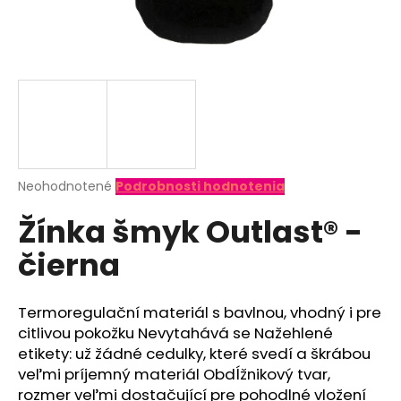
á
j
s
ť
?
Priemerné
Neohodnotené
Podrobnosti hodnotenia
hodnotenie
HĽADAŤ
Žínka šmyk Outlast® -
produktu
je
čierna
0,0
z
O
5
d
hviezdičiek.
Termoregulační materiál s bavlnou, vhodný i pre
p
citlivou pokožku Nevytahává se Nažehlené
o
etikety: už žádné cedulky, které svedí a škrábou
r
veľmi príjemný materiál Obdĺžnikový tvar,
ú
rozmer veľmi dostačující pre pohodlné vložení