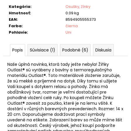
Kategória
:
Osušky, žínky
Hmotnosť
:
0.09 kg
EAN
:
8594905555373
Farba
:
čierna
Pohlavie
:
Uni
Popis
Súvisiace (1)
Podobné (6)
Diskusia
Naše úplná novinka, ktorá tady ješte nebyla! Žíňky
Outlast® sú vyrábeny z bavlny a termoregulačnýho
materiálu Outlast®. Toto materiálové zloženie zaručuje,
že sú mekké a príjemné na dotyk. Díky tomu si užijete
Vaši koupel s dotykem relaxu a pohody. Žínka má
obdĺžnikový tvar, rozmer je veľmi dostačující pre
pohodlné vložení celé ruky. Po koupeli môžete Žínku
Outlast® zavesit za poutko, které je na lemu všité. K
dostání v různých barevných prevedeniech. Rozmer: 14 x
20 cm. Doporučujeme dodržovat prací symboly
uvedené na etikete. Zobrazení barev so může mírne lišit
od skutečnosti. Český výrobek, jehož koupí podporíte
zamestnávání našich zdravotne znevýhodnených