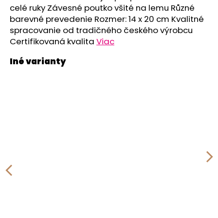
č
celé ruky Závesné poutko všité na lemu Různé
a
barevné prevedenie Rozmer: 14 x 20 cm Kvalitné
m
spracovanie od tradičného českého výrobcu
e
Certifikovaná kvalita
Viac
LEGÍNY
DÁMSKE
REFLEX
ŠMYK
OUTLAST®
-
ČIERNA
€32,57
Pôvodne:
€40,71