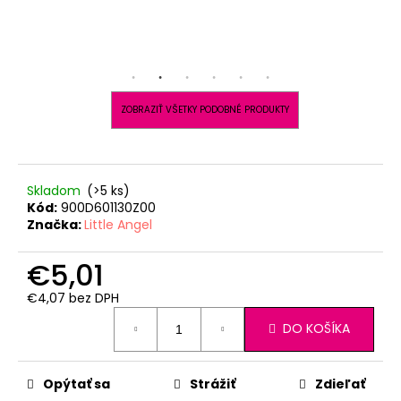
ZOBRAZIŤ VŠETKY PODOBNÉ PRODUKTY
Skladom
(>5 ks)
Kód:
900D601130Z00
Značka:
Little Angel
€5,01
€4,07 bez DPH
Jednotková
DO KOŠÍKA
cena:
Opýtať sa
Strážiť
Zdieľať