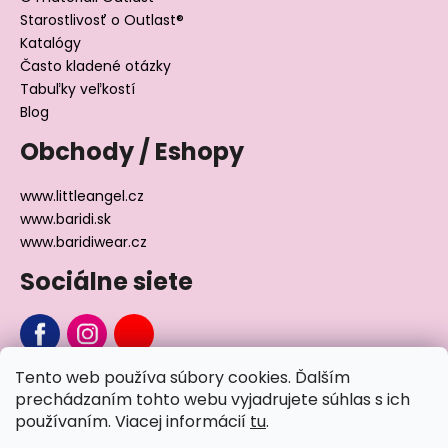
Starostlivosť o Outlast®
Katalógy
Často kladené otázky
Tabuľky veľkostí
Blog
Obchody / Eshopy
www.littleangel.cz
www.baridi.sk
www.baridiwear.cz
Sociálne siete
Tento web používa súbory cookies. Ďalším
Chcete sa nás na niečo opýtať?
prechádzaním tohto webu vyjadrujete súhlas s ich
používaním. Viacej informácií
tu
.
Napíšte nám