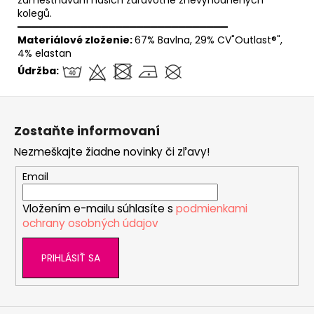
kolegů.
══════════════════════════════
Materiálové zloženie:
67% Bavlna, 29% CV"Outlast®",
4% elastan
Údržba:
Z
á
Zostaňte informovaní
p
Nezmeškajte žiadne novinky či zľavy!
ä
t
Email
i
Vložením e-mailu súhlasíte s
podmienkami
e
ochrany osobných údajov
PRIHLÁSIŤ SA