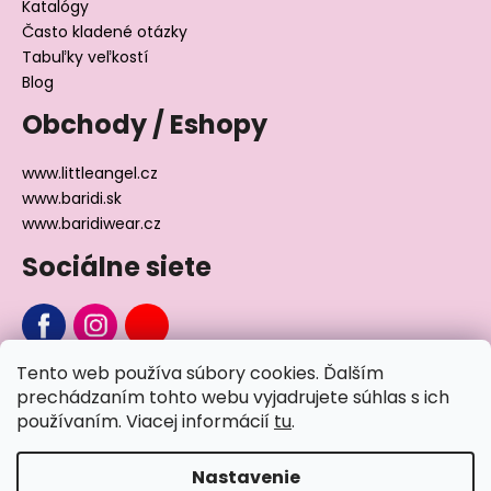
Katalógy
Často kladené otázky
Tabuľky veľkostí
Blog
Obchody / Eshopy
www.littleangel.cz
www.baridi.sk
www.baridiwear.cz
Sociálne siete
Tento web používa súbory cookies. Ďalším
Chcete sa nás na niečo opýtať?
prechádzaním tohto webu vyjadrujete súhlas s ich
používaním. Viacej informácií
tu
.
Napíšte nám
Nastavenie