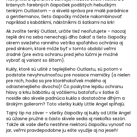
č
krásnych farebných čiapočiek podšitých hebučkým
a
tenkým Outlastom – a skvelá správa pre malé parádnice
m
a gentlemanov, tieto čiapočky môžete nakombinovať
e
napríklad s kabátikmi, nákrčníkmi či šatkami na krk!
Ak zvolíte tenký Outlast, určite tiež neoľutujete – naozaj
teplé dni na seba nenechajú dlho čakať a tieto čiapočky
SET
okrem sviežeho ranného vetríka spoľahlivo ochránia aj
PROSTERADLO
pred slnkom, ktoré môže byť v tomto období veľmi
DO
KOČIARA
zradné (pre extra ochranu pred jeho lúčmi je možné
NEPRIEPUSTNÉ
vybrať aj variant so šiltom).
PRIEDUŠNÉ
Kukly, ktoré sú ušité z teplejšieho Outlastu, sú potom v
-
podstate nevyhnutnosťou pre nosiace mamičky (a nielen
BIELA
pre nich, hodia sa pre ktoréhokoľvek malého aj
€13,41
odrastenejšieho divocha)! Čo poskytne lepšiu ochranu
hlavy a krku bábätku aj väčšiemu batoľaťu v šatke či
nosidle ako skvele padnúca kukla s dostatočne dlhým a
širokým golierom? Toto všetky kukly Little Angel spĺňajú.
Tajný tip na záver – všetky čiapočky aj kukly od Little Angel
sú úžasne pružné a často skvele sedia aj niekoľko sezón.
Takže ak vaše dieťa nestihne niektorú čiapočku vynosiť na
jar, veľmi pravdepodobne ju ešte využije aj na jeseň!