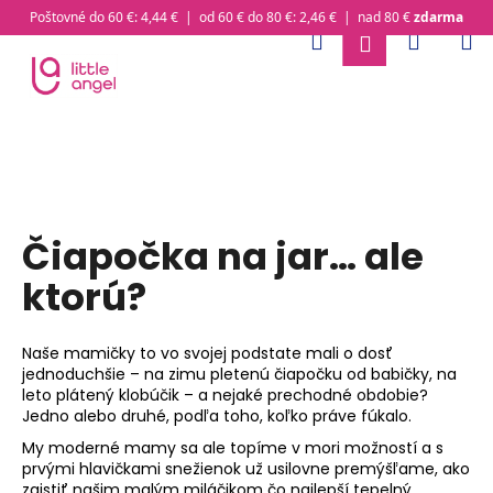
K
Poštovné do 60 €: 4,44 € | od 60 € do 80 €: 2,46 € | nad 80 €
zdarma
o
Hľadať
Nákup
M
Prihlásenie
Prejsť
Späť
Späť
š
na
obsah
í
Č
k
košík
o
p
o
t
Čiapočka na jar… ale
r
ktorú?
e
b
u
Naše mamičky to vo svojej podstate mali o dosť
j
jednoduchšie – na zimu pletenú čiapočku od babičky, na
leto plátený klobúčik – a nejaké prechodné obdobie?
e
Jedno alebo druhé, podľa toho, koľko práve fúkalo.
t
My moderné mamy sa ale topíme v mori možností a s
e
prvými hlavičkami snežienok už usilovne premýšľame, ako
n
zaistiť našim malým miláčikom čo najlepší tepelný