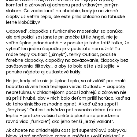
komfort a zároveň aj ochranu pred vrtkavým jarným
á
slnkom. Čo zaobstarať na obdobie, kedy je na zimné
j
čiapky už veľmi teplo, ale ešte príliš chladno na ľahučké
s
letné klobúčiky?
ť
Odpoveď „čiapočka z funkčného materiálu“ sa ponúka,
ale ani pokiaľ zostanete pri značke Little Angel, nie je
?
voľba úplne jednoduchá – v ponuke je toho totiž toľko, že
vybrať len jednu čiapočku je v podstate nemožné! To
máte teplý Outlast („šmyk“), tenký Outlast, podšité
farebné čiapočky, čiapočky na zaväzovanie, čiapočky bez
zaväzovania, šiltovky… a aby to bolo ešte zložitejšie, v
HĽADAŤ
ponuke nájdete aj outlastové kukly.
Na jar, kedy ešte nie je úplne teplo, sa obzvlášť pre malé
bábätká skvele hodí teplejšia verzia Outlastu – čiapočky
neprefúknu, v chladnejšom počasí zahrejú a zároveň nie
O
sú príliš hrubé, aby v nich bolo deťom príliš horúco, keď sa
d
do toho slniečko rozhodne oprieť. A keď už sa zapotí,
„šmykový“ Outlast odvádza pot rovnako dobre (ak nie
p
lepšie – pretože väčšia funkčná plocha sa prirodzene
o
rovná viac „funkcie“) ako jeho tenší „letný variant“.
r
ú
Ak chcete na chladnejšiu časť jari superštýlovú pokrývku
hlavy, ktorá spoľahlivo zahreje, môžete zvoliť niektorú z