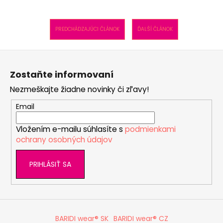
PREDCHÁDZAJÚCI ČLÁNOK
ĎALŠÍ ČLÁNOK
Z
á
Zostaňte informovaní
p
Nezmeškajte žiadne novinky či zľavy!
ä
t
Email
i
Vložením e-mailu súhlasíte s
podmienkami
e
ochrany osobných údajov
PRIHLÁSIŤ SA
BARIDI wear® SK
BARIDI wear® CZ