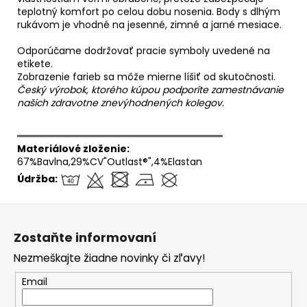
teplotný komfort po celou dobu nosenia. Body s dlhým
rukávom je vhodné na jesenné, zimné a jarné mesiace.
Odporúčame dodržovať pracie symboly uvedené na
etikete.
Zobrazenie farieb sa môže mierne líšiť od skutočnosti.
Český výrobok, ktorého kúpou podporíte zamestnávanie
našich zdravotne znevýhodnených kolegov.
══════════════════════════════
Materiálové zloženie:
67%Bavlna,29%CV"Outlast®",4%Elastan
Údržba:
Z
á
Zostaňte informovaní
p
Nezmeškajte žiadne novinky či zľavy!
ä
t
Email
i