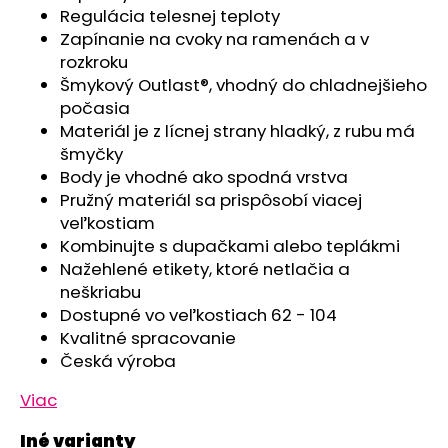
č
Regulácia telesnej teploty
a
Zapínanie na cvoky na ramenách a v
m
rozkroku
e
Šmykový Outlast®, vhodný do chladnejšieho
počasia
POLODUPAČKY
Materiál je z lícnej strany hladký, z rubu má
ŠMYK
šmyčky
OUTLAST®
Body je vhodné ako spodná vrstva
-
ŠEDÝ
Pružný materiál sa prispôsobí viacej
MELÍR
veľkostiam
€16,76
Kombinujte s dupačkami alebo teplákmi
Nažehlené etikety, ktoré netlačia a
neškriabu
Dostupné vo veľkostiach 62 - 104
Kvalitné spracovanie
Česká výroba
Viac