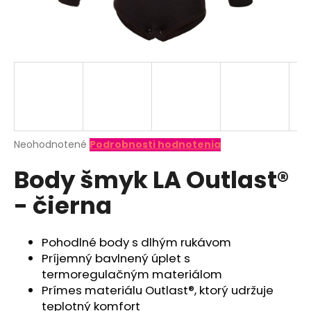
á
j
s
ť
?
Priemerné
Neohodnotené
Podrobnosti hodnotenia
hodnotenie
HĽADAŤ
Body šmyk LA Outlast®
produktu
je
- čierna
0,0
z
O
5
d
hviezdičiek.
Pohodlné body s dlhým rukávom
p
Príjemný bavlnený úplet s
o
termoregulačným materiálom
r
Prímes materiálu Outlast®, ktorý udržuje
ú
teplotný komfort