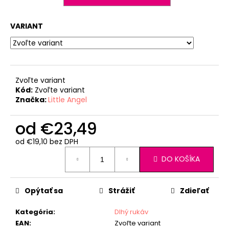
VARIANT
Zvoľte variant
Kód:
Zvoľte variant
Značka:
Little Angel
od
€23,49
od
€19,10
bez DPH
Jednotková
DO KOŠÍKA
cena:
Opýtať sa
Strážiť
Zdieľať
Kategória
:
Dlhý rukáv
EAN
:
Zvoľte variant