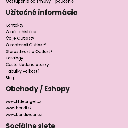
Odstúpenie od zmluvy - poučenie
Užitočné informácie
Kontakty
O nás z histórie
Čo je Outlast®
O materiáli Outlast®
Starostlivosť o Outlast®
Katalógy
Často kladené otázky
Tabuľky veľkostí
Blog
Obchody / Eshopy
www.littleangel.cz
www.baridi.sk
www.baridiwear.cz
Sociálne siete