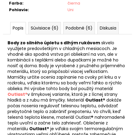
Farba
:
čierna
Pohlavie
:
Uni
Popis
Súvisiace (6)
Podobné (6)
Diskusia
Body zo silného úpletu s dlhým rukávom
skvelo
využijete predovšetkým v chladných mesiacoch. Je
vhodné ako spodná vrstva pri obliekaní na von, ale v
kombinácii s teplákmi alebo dupačkami je možné ho
nosiť aj doma. Body je vyrobené z pružného príjemného
materiálu, ktorý sa prispôsobí viacej veľkostiam.
Mamičky určite ocenia zapínanie na cvoky pri krku a v
rozkroku, vďaka ktorému sa body veľmi ľahko a rýchlo
oblieka. Pri výrobe tohto body bol použitý materiál
Outlast®
v šmykovej variante, ktorá je z lícnej strany
hladká a z rubu má šmyčky. Materiál
Outlast®
dokáže
počas nosenia regulovať telesnou teplotu, odvádzať
prebytočné teplo a zabrániť prepoteniu. Vo chvíli, keď
telesná teplota klesne, materiál Outlast® nahromadené
teplo uvoľní a začne telo zahrievať. Oblečenie z
materiálu
Outlast®
je vďaka svojim termoregulačným
vlastnostiam veľmi obľúbené, pretože zabezpečuje