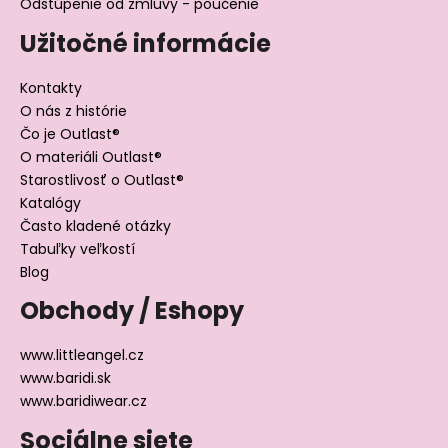
Odstúpenie od zmluvy - poučenie
Užitočné informácie
Kontakty
O nás z histórie
Čo je Outlast®
O materiáli Outlast®
Starostlivosť o Outlast®
Katalógy
Často kladené otázky
Tabuľky veľkostí
Blog
Obchody / Eshopy
www.littleangel.cz
www.baridi.sk
www.baridiwear.cz
Sociálne siete