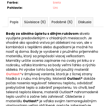
Farba
:
biela
Pohlavie
:
Uni
Popis
Súvisiace (6)
Podobné (6)
Diskusia
Body zo silného úpletu s dlhým rukávom
skvelo
využijete predovšetkým v chladných mesiacoch. Je
vhodné ako spodná vrstva pri obliekaní na von, ale v
kombinácii s teplákmi alebo dupačkami je možné ho
nosiť aj doma. Body je vyrobené z pružného príjemného
materiálu, ktorý sa prispôsobí viacej veľkostiam.
Mamičky určite ocenia zapínanie na cvoky pri krku a v
rozkroku, vďaka ktorému sa body veľmi ľahko a rýchlo
oblieka. Pri výrobe tohto body bol použitý materiál
Outlast®
v šmykovej variante, ktorá je z lícnej strany
hladká a z rubu má šmyčky. Materiál
Outlast®
dokáže
počas nosenia regulovať telesnou teplotu, odvádzať
prebytočné teplo a zabrániť prepoteniu. Vo chvíli, keď
telesná teplota klesne, materiál Outlast® nahromadené
teplo uvoľní a začne telo zahrievať. Oblečenie z
materiálu
Outlast®
je vďaka svojim termoregulačným
vlastnostiam veľmi obľúbené, pretože zabezpečuje