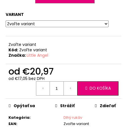
VARIANT
Zvoľte variant
Kód:
Zvoľte variant
Značka:
Little Angel
od
€20,97
od
€17,05
bez DPH
Jednotková
DO KOŠÍKA
cena:
Opýtať sa
Strážiť
Zdieľať
Kategória
:
Dlhý rukáv
EAN
:
Zvoľte variant