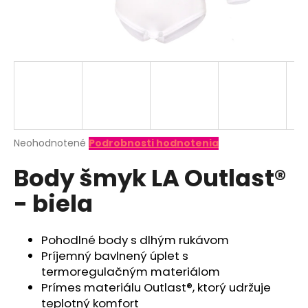
á
j
s
ť
?
Priemerné
Neohodnotené
Podrobnosti hodnotenia
hodnotenie
HĽADAŤ
Body šmyk LA Outlast®
produktu
je
- biela
0,0
z
O
5
d
hviezdičiek.
Pohodlné body s dlhým rukávom
p
Príjemný bavlnený úplet s
o
termoregulačným materiálom
r
Prímes materiálu Outlast®, ktorý udržuje
ú
teplotný komfort