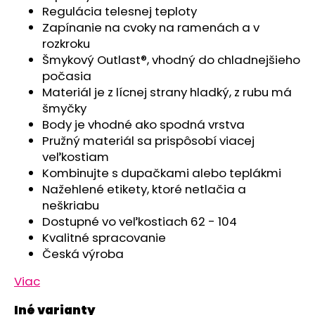
č
Regulácia telesnej teploty
a
Zapínanie na cvoky na ramenách a v
m
rozkroku
e
Šmykový Outlast®, vhodný do chladnejšieho
počasia
POLODUPAČKY
Materiál je z lícnej strany hladký, z rubu má
ŠMYK
šmyčky
OUTLAST®
Body je vhodné ako spodná vrstva
-
ŠEDÝ
Pružný materiál sa prispôsobí viacej
MELÍR
veľkostiam
€16,76
Kombinujte s dupačkami alebo teplákmi
Nažehlené etikety, ktoré netlačia a
neškriabu
Dostupné vo veľkostiach 62 - 104
Kvalitné spracovanie
Česká výroba
Viac