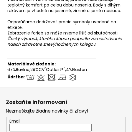
teplotný komfort po celou dobu nosenia. Body s dlhým
rukávom je vhodné na jesenné, zimné a jarné mesiace.
Odporúčame dodržovať pracie symboly uvedené na
etikete.
Zobrazenie farieb sa môže mierne líšiť od skutočnosti.
Český výrobok, ktorého kúpou podporíte zamestnávanie
našich zdravotne znevýhodnených kolegov.
══════════════════════════════
Materiálové zloženie:
67%Bavlna,29%CV"Outlast®",4%Elastan
Údržba:
Z
á
Zostaňte informovaní
p
Nezmeškajte žiadne novinky či zľavy!
ä
t
Email
i