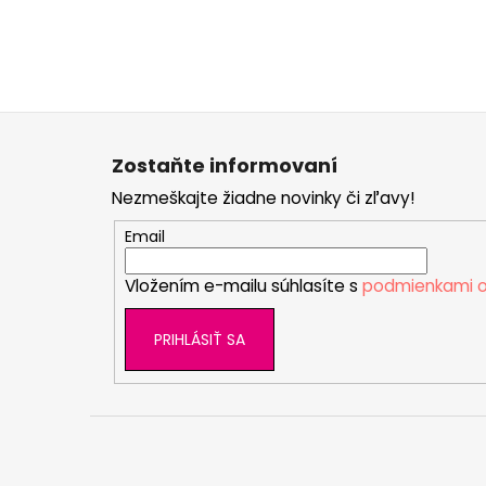
Z
á
Zostaňte informovaní
p
Nezmeškajte žiadne novinky či zľavy!
ä
t
Email
i
Vložením e-mailu súhlasíte s
podmienkami o
e
PRIHLÁSIŤ SA