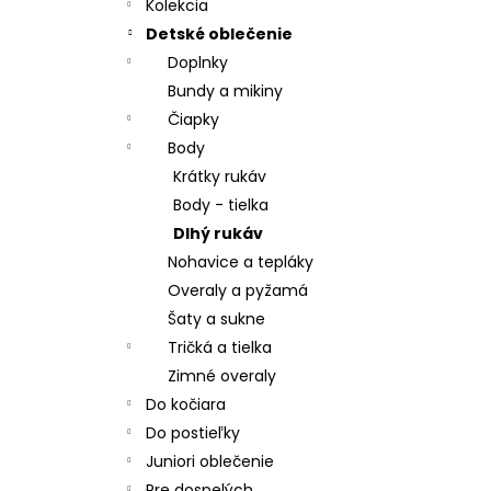
- ČIERNA
Kolekcia
€32,57
Detské oblečenie
Pôvodne:
€40,71
Doplnky
Bundy a mikiny
Čiapky
Body
Krátky rukáv
Body - tielka
Dlhý rukáv
Nohavice a tepláky
Overaly a pyžamá
Šaty a sukne
Tričká a tielka
Zimné overaly
Do kočiara
Do postieľky
Juniori oblečenie
Pre dospelých