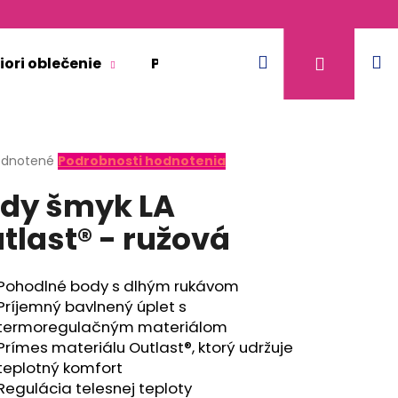
Hľadať
N
Prihláse
iori oblečenie
Pre dospelých
Doplnkový 
k
erné
dnotené
Podrobnosti hodnotenia
tenie
dy šmyk LA
ktu
tlast® - ružová
ičiek.
Pohodlné body s dlhým rukávom
Príjemný bavlnený úplet s
termoregulačným materiálom
Prímes materiálu Outlast®, ktorý udržuje
teplotný komfort
ULTIFUNKČNÝ TENKÝ
Regulácia telesnej teploty