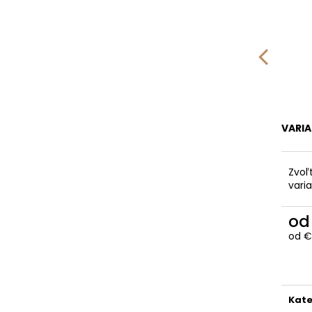
VARI
Zvoľ
vari
o
od
€
Jedn
cena
Kate