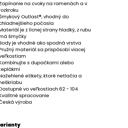
UH RUŽOVOZELENÝ/
Zapínanie na cvoky na ramenách a v
rozkroku
Šmykový Outlast®, vhodný do
8
chladnejšieho počasia
Materiál je z lícnej strany hladký, z rubu
má šmyčky
Body je vhodné ako spodná vrstva
Pružný materiál sa prispôsobí viacej
veľkostiam
Kombinujte s dupačkami alebo
teplákmi
Nažehlené etikety, ktoré netlačia a
neškriabu
Dostupné vo veľkostiach 62 - 104
Kvalitné spracovanie
Česká výroba