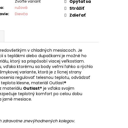
Zvoľte variant
Opýtať sa
ba
:
ružová
Strážiť
avie
:
Dievča
Zdieľať
 predovšetkým v chladných mesiacoch. Je
cii s teplákmi alebo dupačkami je možné ho
lu, ktorý sa prispôsobí viacej veľkostiam.
ku, vďaka ktorému sa body veľmi ľahko a rýchlo
šmykovej variante, ktorá je z lícnej strany
osenia regulovať telesnou teplotu, odvádzať
 teplota klesne, materiál Outlast®
 z materiálu
Outlast®
je vďaka svojim
zpečuje teplotný komfort po celou dobu
a jarné mesiace.
ch zdravotne znevýhodnených kolegov.