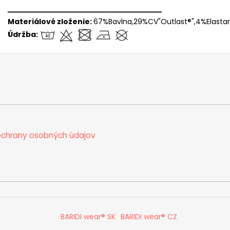
══════════════════════════════
Materiálové zloženie:
67%Bavlna,29%CV"Outlast®",4%Elasta
Údržba:
chrany osobných údajov
BARIDI wear® SK
BARIDI wear® CZ