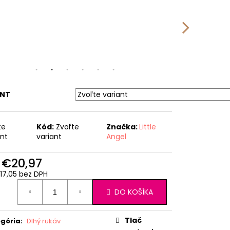
ANT
te
Kód:
Zvoľte
Značka:
Little
ant
variant
Angel
d
€20,97
17,05
bez DPH
otková
DO KOŠÍKA
:
Tlač
gória
:
Dlhý rukáv