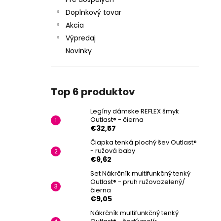
Doplnkový tovar
Akcia
Výpredaj
Novinky
Top 6 produktov
Legíny dámske REFLEX šmyk
Outlast® - čierna
€32,57
Čiapka tenká plochý šev Outlast®
- ružová baby
€9,62
Set Nákrčník multifunkčný tenký
Outlast® - pruh ružovozelený/
čierna
€9,05
Nákrčník multifunkčný tenký