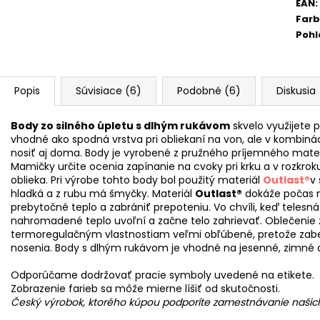
EAN
:
Far
Pohl
Popis
Súvisiace (6)
Podobné (6)
Diskusia
Body zo silného úpletu s dlhým rukávom
skvelo využijete
vhodné ako spodná vrstva pri obliekaní na von, ale v kombiná
nosiť aj doma. Body je vyrobené z pružného príjemného materiá
Mamičky určite ocenia zapínanie na cvoky pri krku a v rozkro
oblieka. Pri výrobe tohto body bol použitý materiál
Outlast®
v 
hladká a z rubu má šmyčky. Materiál
Outlast®
dokáže počas n
prebytočné teplo a zabrániť prepoteniu. Vo chvíli, keď telesná
nahromadené teplo uvoľní a začne telo zahrievať. Oblečenie
termoregulačným vlastnostiam veľmi obľúbené, pretože zabe
nosenia. Body s dlhým rukávom je vhodné na jesenné, zimné 
Odporúčame dodržovať pracie symboly uvedené na etikete.
Zobrazenie farieb sa môže mierne líšiť od skutočnosti.
Český výrobok, ktorého kúpou podporíte zamestnávanie naši