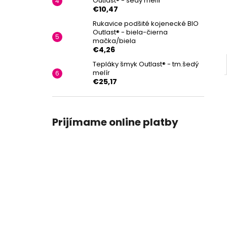
Outlast® - šedý melír
€10,47
Rukavice podšité kojenecké BIO
Outlast® - biela-čierna
mačka/biela
€4,26
Tepláky šmyk Outlast® - tm.šedý
melír
€25,17
Prijímame online platby