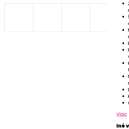
RUŽOVÁ BABY
OUTLAST® - PR
ČIERNA
€9,62
€9,05
Pôvodne:
€15,0
Viac