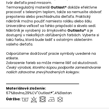
tvár dieťaťa pred mrazom.
Termoregulačný materiál
Outlast®
dokáže efektívne
pracovať s telesným teplom, takže sa nemusíte obávať
prepotenia alebo prechladnutia dieťaťa. Praktický
nákrčník možno použiť namiesto roláku alebo šálu.
Univerzálna veľkosť sa ľahko prispôsobí a skvelo sedí.
Nákrčník je vyrobený zo šmykového
Outlastu®
a je
dostupný v niekoľkých obľúbených farbách. Vyberte si
takú farbu, ktorá bude ladiť s ostatným oblečením
vašeho dieťaťa.
Odporúčame dodržovať pracie symboly uvedené na
etikete.
Zobrazenie farieb sa môže mierne líšiť od skutočnosti.
Český výrobok, ktorého kúpou podporíte zamestnávanie
našich zdravotne znevýhodnených kolegov.
══════════════════════════════
Materiálové zloženie:
67%Bavlna,29%CV"Outlast®",4%Elastan
Údržba: