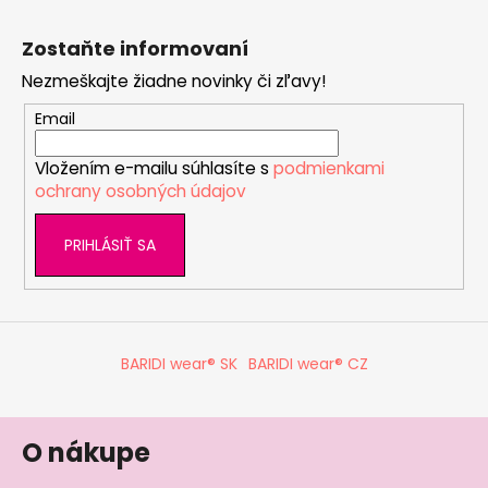
Z
á
Zostaňte informovaní
p
Nezmeškajte žiadne novinky či zľavy!
ä
t
Email
i
Vložením e-mailu súhlasíte s
podmienkami
e
ochrany osobných údajov
PRIHLÁSIŤ SA
BARIDI wear® SK
BARIDI wear® CZ
O nákupe