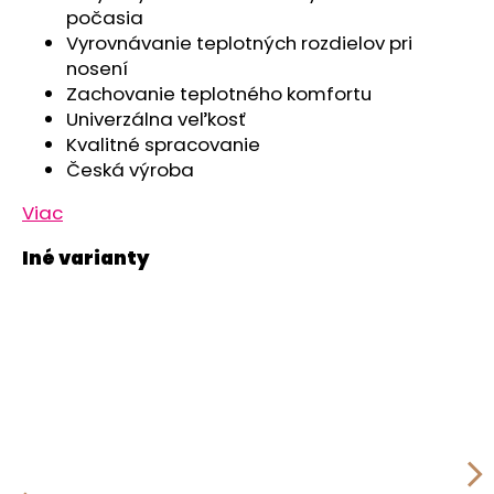
č
počasia
a
Vyrovnávanie teplotných rozdielov pri
m
nosení
e
Zachovanie teplotného komfortu
Univerzálna veľkosť
PONOŽKY
Kvalitné spracovanie
STYL
Česká výroba
ANGEL
-
Viac
OUTLAST®
-
TM.
ŠEDÁ/
ČIERNA
€3,74