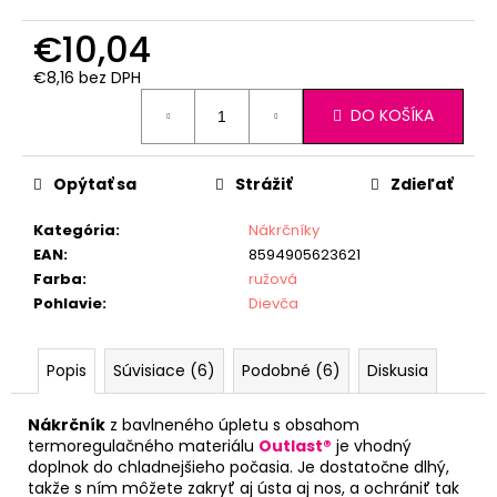
€10,04
€8,16 bez DPH
Jednotková
DO KOŠÍKA
cena:
Opýtať sa
Strážiť
Zdieľať
Kategória
:
Nákrčníky
EAN
:
8594905623621
Farba
:
ružová
Pohlavie
:
Dievča
Popis
Súvisiace (6)
Podobné (6)
Diskusia
Nákrčník
z bavlneného úpletu s obsahom
termoregulačného materiálu
Outlast®
je vhodný
doplnok do chladnejšieho počasia. Je dostatočne dlhý,
takže s ním môžete zakryť aj ústa aj nos, a ochrániť tak