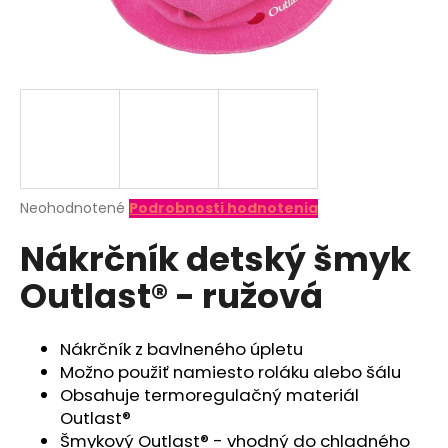
á
j
s
ť
?
Priemerné
Neohodnotené
Podrobnosti hodnotenia
hodnotenie
HĽADAŤ
Nákrčník detský šmyk
produktu
je
Outlast® - ružová
0,0
z
O
5
d
hviezdičiek.
Nákrčník z bavlneného úpletu
p
Možno použiť namiesto roláku alebo šálu
o
Obsahuje termoregulačný materiál
r
Outlast®
ú
Šmykový Outlast® - vhodný do chladného