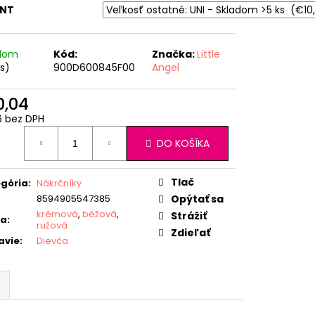
ANT
adom
Kód:
Značka:
Little
ks)
900D600845F00
Angel
0,04
6 bez DPH
otková
DO KOŠÍKA
:
Tlač
gória
:
Nákrčníky
8594905547385
Opýtať sa
krémová
,
béžová
,
Strážiť
ba
:
ružová
Zdieľať
avie
:
Dievča