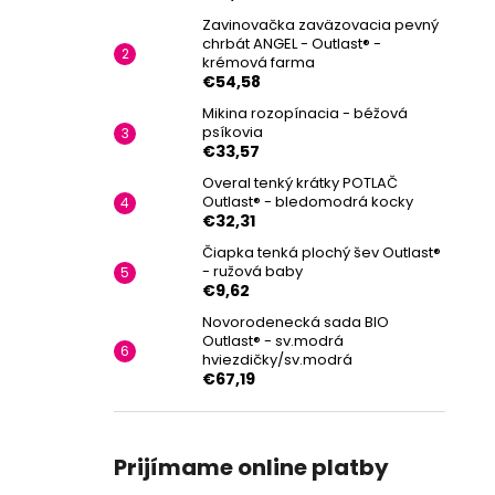
Zavinovačka zaväzovacia pevný
chrbát ANGEL - Outlast® -
krémová farma
€54,58
Mikina rozopínacia - béžová
psíkovia
€33,57
Overal tenký krátky POTLAČ
Outlast® - bledomodrá kocky
€32,31
Čiapka tenká plochý šev Outlast®
- ružová baby
€9,62
Novorodenecká sada BIO
Outlast® - sv.modrá
hviezdičky/sv.modrá
€67,19
Prijímame online platby