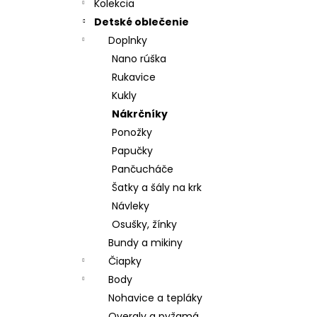
MATRACOVÝ POŤAH, MOLITAN T 23
Kolekcia
€19,70
Detské oblečenie
Doplnky
Nano rúška
Rukavice
Kukly
Nákrčníky
Ponožky
Papučky
Pančucháče
Šatky a šály na krk
Návleky
Osušky, žínky
Bundy a mikiny
Čiapky
Body
Nohavice a tepláky
Overaly a pyžamá