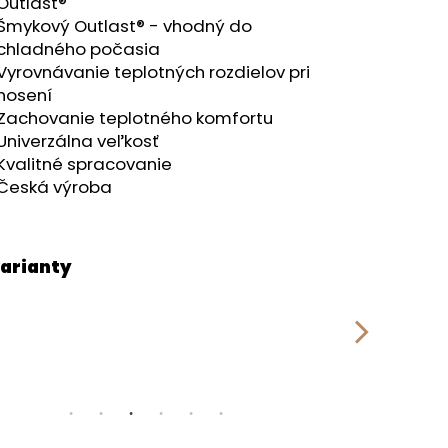
Outlast®
Šmykový Outlast® - vhodný do
chladného počasia
Vyrovnávanie teplotných rozdielov pri
nosení
Zachovanie teplotného komfortu
Univerzálna veľkosť
Kvalitné spracovanie
Česká výroba