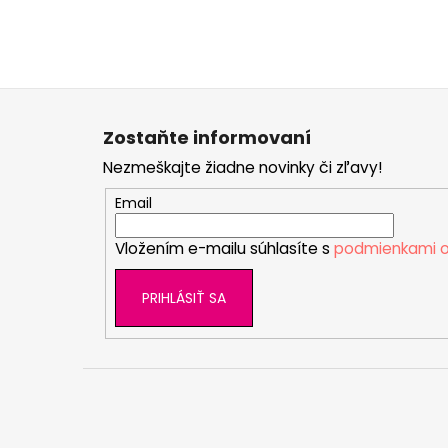
Z
á
Zostaňte informovaní
p
Nezmeškajte žiadne novinky či zľavy!
ä
t
Email
i
Vložením e-mailu súhlasíte s
podmienkami o
e
PRIHLÁSIŤ SA