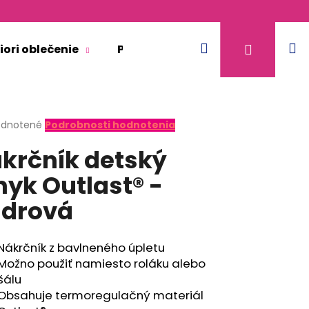
Hľadať
N
Prihláse
iori oblečenie
Pre dospelých
Doplnkový 
k
erné
dnotené
Podrobnosti hodnotenia
tenie
krčník detský
ktu
yk Outlast® -
drová
ičiek.
Nákrčník z bavlneného úpletu
Možno použiť namiesto roláku alebo
šálu
Obsahuje termoregulačný materiál
ACIA - BÉŽOVÁ