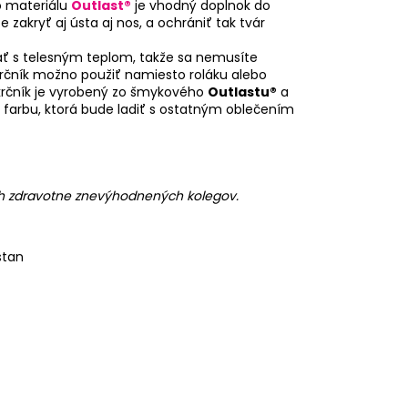
 materiálu
Outlast®
je vhodný doplnok do
zakryť aj ústa aj nos, a ochrániť tak tvár
ť s telesným teplom, takže sa nemusíte
krčník možno použiť namiesto roláku alebo
Nákrčník je vyrobený zo šmykového
Outlastu®
a
 farbu, ktorá bude ladiť s ostatným oblečením
ch zdravotne znevýhodnených kolegov.
stan