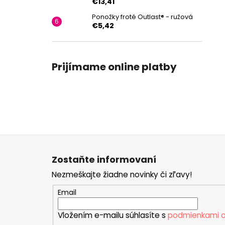
€13,41
Ponožky froté Outlast® - ružová
€5,42
Prijímame online platby
Z
á
Zostaňte informovaní
p
Nezmeškajte žiadne novinky či zľavy!
ä
t
Email
i
Vložením e-mailu súhlasíte s
podmienkami o
e