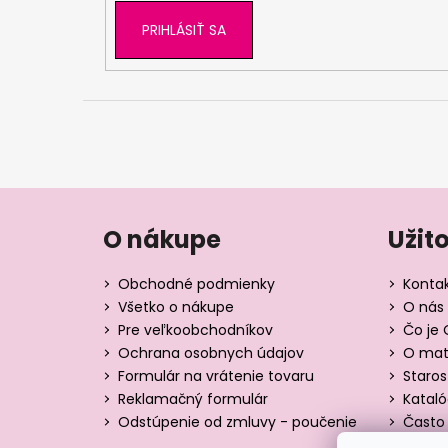
PRIHLÁSIŤ SA
O nákupe
Užit
Obchodné podmienky
Konta
Všetko o nákupe
O nás 
Pre veľkoobchodníkov
Čo je 
Ochrana osobnych údajov
O mate
Formulár na vrátenie tovaru
Staros
Reklamačný formulár
Katal
Odstúpenie od zmluvy - poučenie
Často 
Tabuľk