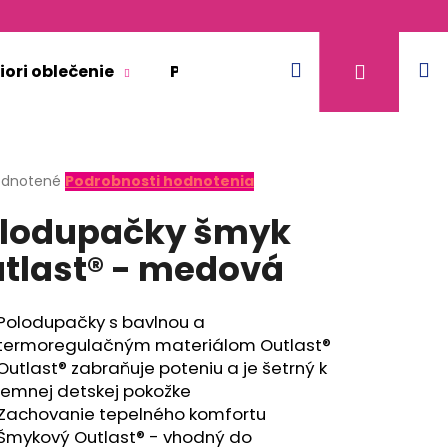
Hľadať
N
Prihláse
iori oblečenie
Pre dospelých
Doplnkový 
k
erné
dnotené
Podrobnosti hodnotenia
tenie
lodupačky šmyk
ktu
tlast® - medová
ičiek.
Polodupačky s bavlnou a
termoregulačným materiálom Outlast®
Outlast® zabraňuje poteniu a je šetrný k
jemnej detskej pokožke
Zachovanie tepelného komfortu
KR TENKÉ VÝSTRIH U
Šmykový Outlast® - vhodný do