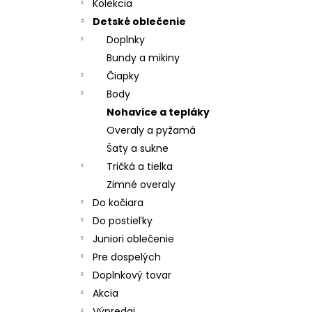
CHRBÁT ANGEL - OUTLAST® - KRÉMOVÁ
Kolekcia
FARMA
Detské oblečenie
€54,58
Doplnky
Bundy a mikiny
Čiapky
Body
Nohavice a tepláky
Overaly a pyžamá
Šaty a sukne
Tričká a tielka
Zimné overaly
Do kočiara
Do postieľky
Juniori oblečenie
Pre dospelých
Doplnkový tovar
Akcia
Výpredaj