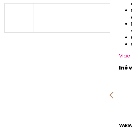
RUŽOVÁ BABY
OUTLAST® - MOD
€9,62
€41,98
Viac
VARI