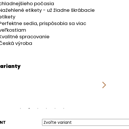
RÝ MELÍR
chladnejšieho počasia
Nažehlené etikety - už žiadne škrábacie
etikety
Perfektne sedia, prispôsobia sa viac
veľkostiam
Kvalitné spracovanie
Česká výroba
ANT