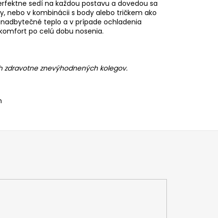
Perfektne sedí na každou postavu a dovedou sa
ky, nebo v kombinácii s body alebo tričkem ako
nadbytečné teplo a v prípade ochladenia
ý komfort po celú dobu nosenia.
ch zdravotne znevýhodnených kolegov.
n