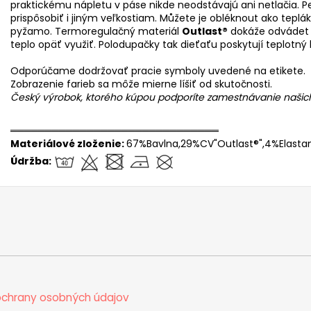
praktickému nápletu v páse nikde neodstávajú ani netlačia. 
prispôsobiť i jiným veľkostiam. Můžete je obléknout ako teplá
pyžamo. Termoregulačný materiál
Outlast®
dokáže odvádet 
teplo opäť využiť. Polodupačky tak dieťaťu poskytují teplotn
Odporúčame dodržovať pracie symboly uvedené na etikete.
Zobrazenie farieb sa môže mierne líšiť od skutočnosti.
Český výrobok, ktorého kúpou podporíte zamestnávanie naši
══════════════════════════════
Materiálové zloženie:
67%Bavlna,29%CV"Outlast®",4%Elasta
Údržba:
chrany osobných údajov