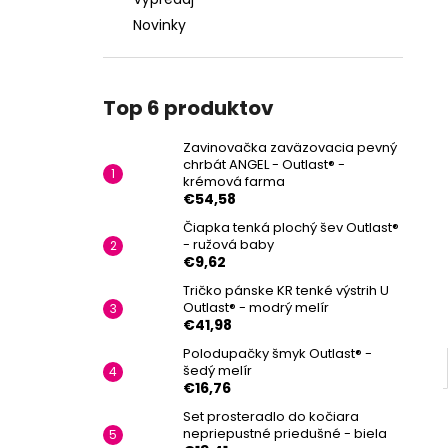
Novinky
Top 6 produktov
Zavinovačka zaväzovacia pevný
chrbát ANGEL - Outlast® -
krémová farma
€54,58
Čiapka tenká plochý šev Outlast®
- ružová baby
€9,62
Tričko pánske KR tenké výstrih U
Outlast® - modrý melír
€41,98
Polodupačky šmyk Outlast® -
šedý melír
€16,76
Set prosteradlo do kočiara
nepriepustné priedušné - biela