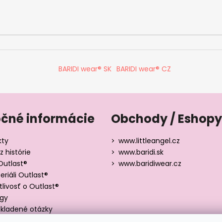
BARIDI wear® SK
BARIDI wear® CZ
očné informácie
Obchody / Eshopy
kty
www.littleangel.cz
z histórie
www.baridi.sk
Outlast®
www.baridiwear.cz
riáli Outlast®
tlivosť o Outlast®
ógy
kladené otázky
y veľkostí