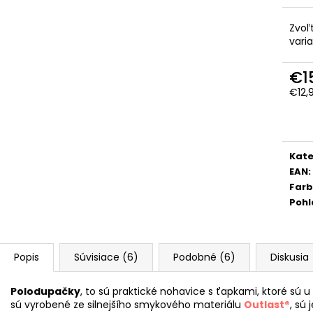
Zvoľ
vari
€1
€12,
Jedn
cena
Kate
EAN
:
Far
Pohl
Popis
Súvisiace (6)
Podobné (6)
Diskusia
Polodupačky
, to sú praktické nohavice s ťapkami, ktoré sú 
sú vyrobené ze silnejšího smykového materiálu
Outlast®
, sú