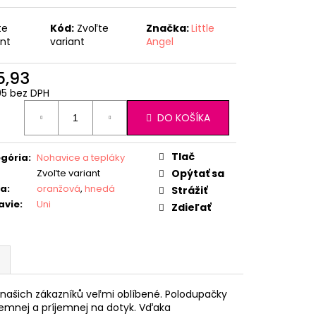
te
Kód:
Zvoľte
Značka:
Little
ant
variant
Angel
5,93
95 bez DPH
otková
DO KOŠÍKA
:
Tlač
gória
:
Nohavice a tepláky
Zvoľte variant
Opýtať sa
ba
:
oranžová
,
hnedá
Strážiť
avie
:
Uni
Zdieľať
u našich zákazníků veľmi oblíbené. Polodupačky
 jemnej a príjemnej na dotyk. Vďaka