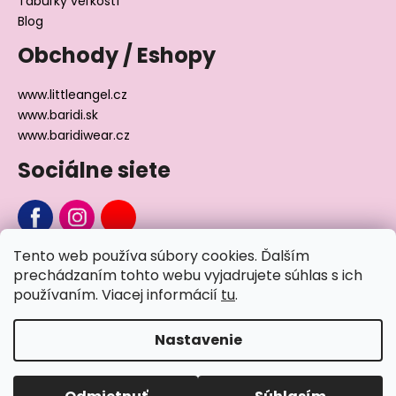
Tabuľky veľkostí
Blog
Obchody / Eshopy
www.littleangel.cz
www.baridi.sk
www.baridiwear.cz
Sociálne siete
Tento web používa súbory cookies. Ďalším
Chcete sa nás na niečo opýtať?
prechádzaním tohto webu vyjadrujete súhlas s ich
používaním. Viacej informácií
tu
.
Napíšte nám
Nastavenie
Vytvoril Shoptet