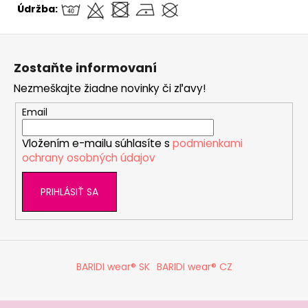
Údržba:
Z
á
Zostaňte informovaní
p
Nezmeškajte žiadne novinky či zľavy!
ä
t
Email
i
Vložením e-mailu súhlasíte s
podmienkami
e
ochrany osobných údajov
PRIHLÁSIŤ SA
BARIDI wear® SK
BARIDI wear® CZ