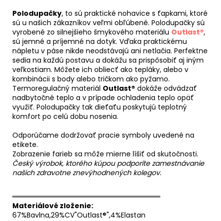
Polodupačky
, to sú praktické nohavice s ťapkami, ktoré
sú u našich zákazníkov veľmi obľúbené. Polodupačky sú
vyrobené zo silnejšieho šmykového materiálu
Outlast®
,
sú jemné a príjemné na dotyk. Vďaka praktickému
nápletu v páse nikde neodstávajú ani netlačia. Perfektne
sedia na každú postavu a dokážu sa prispôsobiť aj iným
veľkostiam. Môžete ich obliecť ako tepláky, alebo v
kombinácii s body alebo tričkom ako pyžamo.
Termoregulačný materiál
Outlast®
dokáže odvádzať
nadbytočné teplo a v prípade ochladenia teplo opäť
využiť. Polodupačky tak dieťaťu poskytujú teplotný
komfort po celú dobu nosenia.
Odporúčame dodržovať pracie symboly uvedené na
etikete.
Zobrazenie farieb sa môže mierne líšiť od skutočnosti.
Český výrobok, ktorého kúpou podporíte zamestnávanie
našich zdravotne znevýhodnených kolegov.
══════════════════════════════
Materiálové zloženie:
67%Bavlna,29%CV"Outlast®",4%Elastan