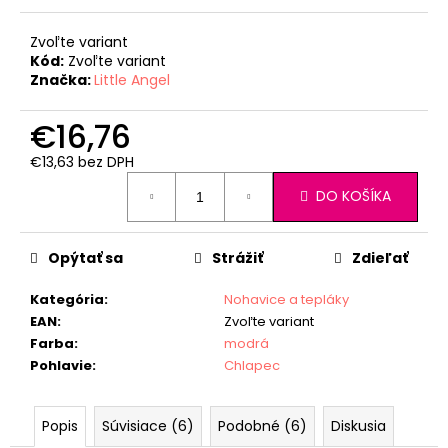
Zvoľte variant
Kód:
Zvoľte variant
Značka:
Little Angel
€16,76
€13,63 bez DPH
Jednotková
DO KOŠÍKA
cena:
Opýtať sa
Strážiť
Zdieľať
Kategória
:
Nohavice a tepláky
EAN
:
Zvoľte variant
Farba
:
modrá
Pohlavie
:
Chlapec
Popis
Súvisiace (6)
Podobné (6)
Diskusia