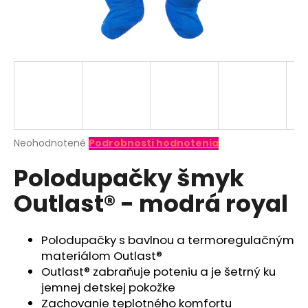
á
j
s
ť
?
Priemerné
Neohodnotené
Podrobnosti hodnotenia
hodnotenie
HĽADAŤ
Polodupačky šmyk
produktu
je
Outlast® - modrá royal
0,0
z
O
5
d
hviezdičiek.
Polodupačky s bavlnou a termoregulačným
p
materiálom Outlast®
o
Outlast® zabraňuje poteniu a je šetrný ku
r
jemnej detskej pokožke
ú
Zachovanie teplotného komfortu