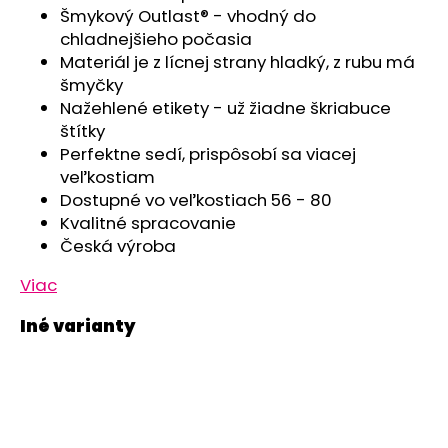
č
Šmykový Outlast® - vhodný do
a
chladnejšieho počasia
m
Materiál je z lícnej strany hladký, z rubu má
e
šmyčky
Nažehlené etikety - už žiadne škriabuce
ČIAPKA
štítky
TENKÁ
Perfektne sedí, prispôsobí sa viacej
PLOCHÝ
veľkostiam
ŠEV
OUTLAST®
Dostupné vo veľkostiach 56 - 80
-
Kvalitné spracovanie
RUŽOVÁ
Česká výroba
BABY
€9,62
Viac