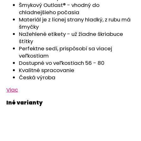
č
Šmykový Outlast® - vhodný do
a
chladnejšieho počasia
m
Materiál je z lícnej strany hladký, z rubu má
e
šmyčky
Nažehlené etikety - už žiadne škriabuce
TRIČKO
štítky
PÁNSKE
Perfektne sedí, prispôsobí sa viacej
KR
veľkostiam
TENKÉ
VÝSTRIH
Dostupné vo veľkostiach 56 - 80
U
Kvalitné spracovanie
OUTLAST®
Česká výroba
-
MODRÝ
MELÍR
Viac
€41,98