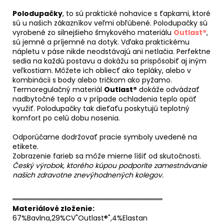
Polodupačky
, to sú praktické nohavice s ťapkami, ktoré
sú u našich zákazníkov veľmi obľúbené. Polodupačky sú
vyrobené zo silnejšieho šmykového materiálu
Outlast®
,
sú jemné a príjemné na dotyk. Vďaka praktickému
nápletu v páse nikde neodstávajú ani netlačia. Perfektne
sedia na každú postavu a dokážu sa prispôsobiť aj iným
veľkostiam. Môžete ich obliecť ako tepláky, alebo v
kombinácii s body alebo tričkom ako pyžamo.
Termoregulačný materiál
Outlast®
dokáže odvádzať
nadbytočné teplo a v prípade ochladenia teplo opäť
využiť. Polodupačky tak dieťaťu poskytujú teplotný
komfort po celú dobu nosenia.
Odporúčame dodržovať pracie symboly uvedené na
etikete.
Zobrazenie farieb sa môže mierne líšiť od skutočnosti.
Český výrobok, ktorého kúpou podporíte zamestnávanie
našich zdravotne znevýhodnených kolegov.
══════════════════════════════
Materiálové zloženie:
67%Bavlna,29%CV"Outlast®",4%Elastan