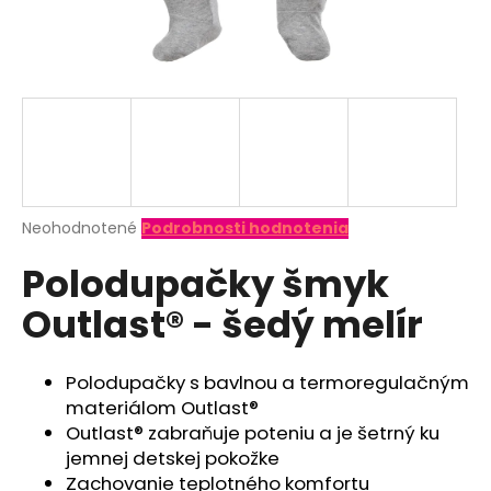
á
j
s
ť
?
Priemerné
Neohodnotené
Podrobnosti hodnotenia
hodnotenie
HĽADAŤ
Polodupačky šmyk
produktu
je
Outlast® - šedý melír
0,0
z
O
5
d
hviezdičiek.
Polodupačky s bavlnou a termoregulačným
p
materiálom Outlast®
o
Outlast® zabraňuje poteniu a je šetrný ku
r
jemnej detskej pokožke
ú
Zachovanie teplotného komfortu