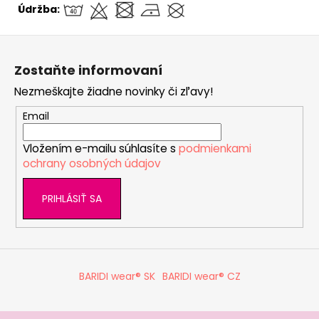
Údržba:
Z
á
Zostaňte informovaní
p
Nezmeškajte žiadne novinky či zľavy!
ä
t
Email
i
Vložením e-mailu súhlasíte s
podmienkami
e
ochrany osobných údajov
PRIHLÁSIŤ SA
BARIDI wear® SK
BARIDI wear® CZ