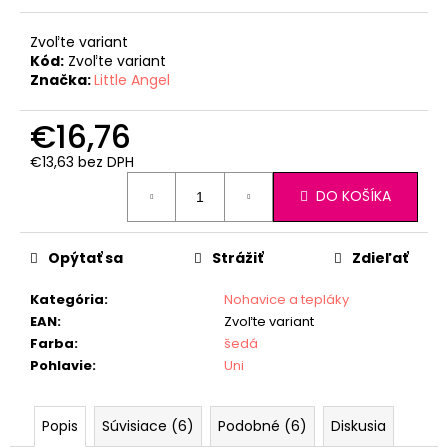
Zvoľte variant
Kód:
Zvoľte variant
Značka:
Little Angel
€16,76
€13,63 bez DPH
Jednotková
DO KOŠÍKA
cena:
Opýtať sa
Strážiť
Zdieľať
Kategória
:
Nohavice a tepláky
EAN
:
Zvoľte variant
Farba
:
šedá
Pohlavie
:
Uni
Popis
Súvisiace (6)
Podobné (6)
Diskusia