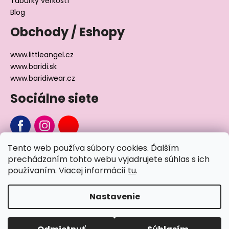
Tabuľky veľkostí
Blog
Obchody / Eshopy
www.littleangel.cz
www.baridi.sk
www.baridiwear.cz
Sociálne siete
Tento web používa súbory cookies. Ďalším
Chcete sa nás na niečo opýtať?
prechádzaním tohto webu vyjadrujete súhlas s ich
používaním. Viacej informácií
tu
.
Napíšte nám
Nastavenie
Vytvoril Shoptet