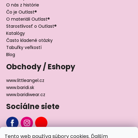
O nás z histórie
Čo je Outlast®
O materiáli Outlast®
Starostlivosť o Outlast®
Katalógy
Často kladené otázky
Tabuľky veľkostí
Blog
Obchody / Eshopy
www.littleangel.cz
www.baridi.sk
www.baridiwear.cz
Sociálne siete
Tento web používa súbory cookies. Ďalším