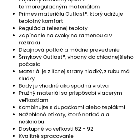
č
termoregulačným materiálom
a
Prímes materiálu Outlast®, ktorý udržuje
m
teplotný komfort
e
Regulácia telesnej teploty
Zapínanie na cvoky na ramenou a v
PONOŽKY
rozkroku
FROTÉ
Dizajnová potlač a módne prevedenie
OUTLAST®
-
Šmykový Outlast®, vhodný do chladnejšieho
RUŽOVÁ
počasia
€5,42
Materiál je z lícnej strany hladký, z rubu má
slučky
Body je vhodné ako spodná vrstva
Pružný materiál sa prispôsobí viacerým
veľkostiam
Kombinujte s dupačkami alebo teplákmi
Nažehlené etikety, ktoré netlačia a
neškriabu
Dostupné vo veľkosti 62 - 92
Kvalitné spracovanie