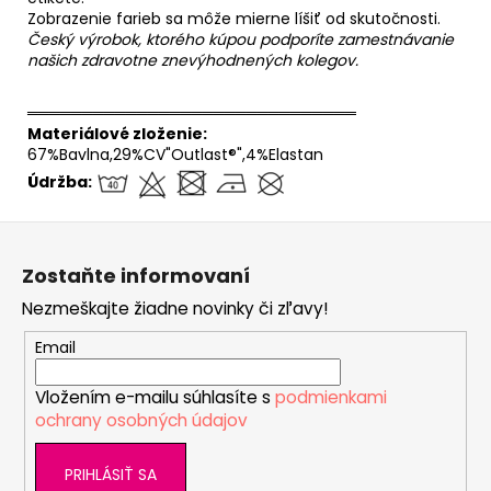
Zobrazenie farieb sa môže mierne líšiť od skutočnosti.
Český výrobok, ktorého kúpou podporíte zamestnávanie
našich zdravotne znevýhodnených kolegov.
══════════════════════════════
Materiálové zloženie:
67%Bavlna,29%CV"Outlast®",4%Elastan
Údržba:
Z
á
Zostaňte informovaní
p
Nezmeškajte žiadne novinky či zľavy!
ä
t
Email
i
Vložením e-mailu súhlasíte s
podmienkami
e
ochrany osobných údajov
PRIHLÁSIŤ SA