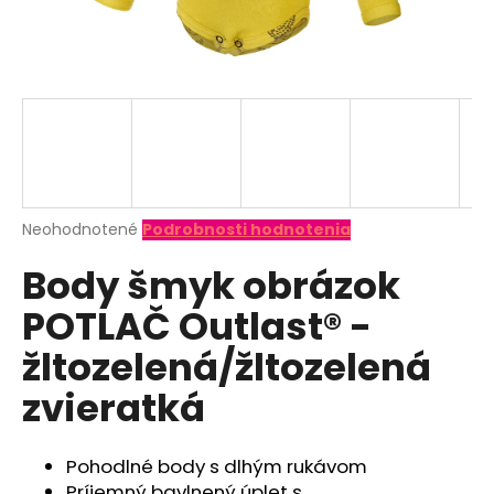
á
j
s
ť
?
Priemerné
Neohodnotené
Podrobnosti hodnotenia
hodnotenie
HĽADAŤ
Body šmyk obrázok
produktu
je
POTLAČ Outlast® -
0,0
z
O
žltozelená/žltozelená
5
d
hviezdičiek.
zvieratká
p
o
r
Pohodlné body s dlhým rukávom
ú
Príjemný bavlnený úplet s