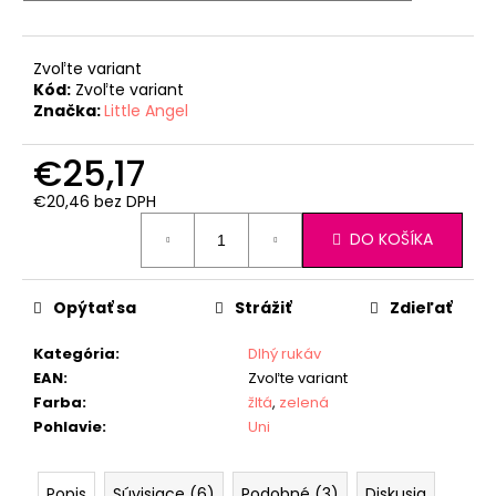
Zvoľte variant
Kód:
Zvoľte variant
Značka:
Little Angel
€25,17
€20,46 bez DPH
Jednotková
DO KOŠÍKA
cena:
Opýtať sa
Strážiť
Zdieľať
Kategória
:
Dlhý rukáv
EAN
:
Zvoľte variant
Farba
:
žltá
,
zelená
Pohlavie
:
Uni
Popis
Súvisiace (6)
Podobné (3)
Diskusia