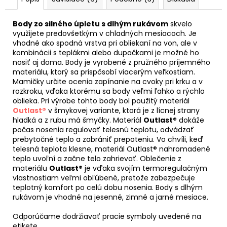
Body zo silného úpletu s dlhým rukávom
skvelo
využijete predovšetkým v chladných mesiacoch. Je
vhodné ako spodná vrstva pri obliekaní na von, ale v
kombinácii s teplákmi alebo dupačkami je možné ho
nosiť aj doma. Body je vyrobené z pružného príjemného
materiálu, ktorý sa prispôsobí viacerým veľkostiam.
Mamičky určite ocenia zapínanie na cvoky pri krku a v
rozkroku, vďaka ktorému sa body veľmi ľahko a rýchlo
oblieka. Pri výrobe tohto body bol použitý materiál
Outlast®
v šmykovej variante, ktorá je z lícnej strany
hladká a z rubu má šmyčky. Materiál
Outlast®
dokáže
počas nosenia regulovať telesnú teplotu, odvádzať
prebytočné teplo a zabrániť prepoteniu. Vo chvíli, keď
telesná teplota klesne, materiál Outlast® nahromadené
teplo uvoľní a začne telo zahrievať. Oblečenie z
materiálu
Outlast®
je vďaka svojím termoregulačným
vlastnostiam veľmi obľúbené, pretože zabezpečuje
teplotný komfort po celú dobu nosenia. Body s dlhým
rukávom je vhodné na jesenné, zimné a jarné mesiace.
Odporúčame dodržiavať pracie symboly uvedené na
etikete.