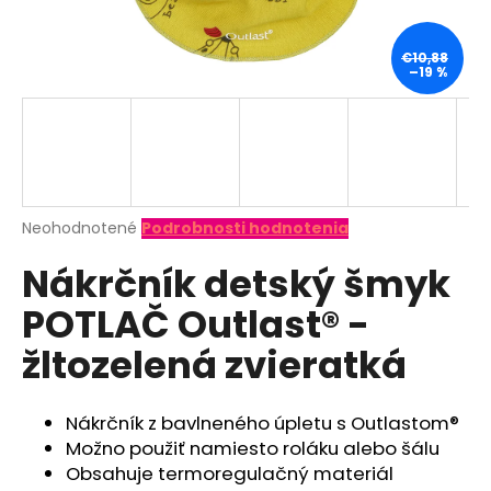
á
j
€10,88
–19 %
s
ť
?
Priemerné
Neohodnotené
Podrobnosti hodnotenia
hodnotenie
HĽADAŤ
Nákrčník detský šmyk
produktu
je
POTLAČ Outlast® -
0,0
z
O
žltozelená zvieratká
5
d
hviezdičiek.
p
o
Nákrčník z bavlneného úpletu s Outlastom®
r
Možno použiť namiesto roláku alebo šálu
ú
Obsahuje termoregulačný materiál