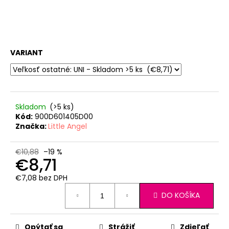
VARIANT
Skladom
(>5 ks)
Kód:
900D601405D00
Značka:
Little Angel
€10,88
–19 %
€8,71
€7,08 bez DPH
Jednotková
DO KOŠÍKA
cena:
Opýtať sa
Strážiť
Zdieľať