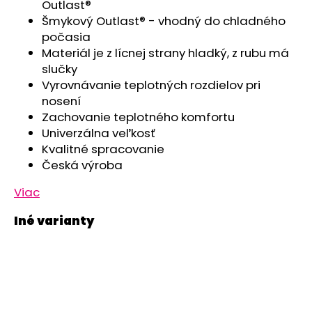
č
Outlast®
a
Šmykový Outlast® - vhodný do chladného
m
počasia
e
Materiál je z lícnej strany hladký, z rubu má
slučky
Vyrovnávanie teplotných rozdielov pri
ZAVINOVAČKA
nosení
ZAVÄZOVACIA
PEVNÝ
Zachovanie teplotného komfortu
CHRBÁT
Univerzálna veľkosť
ANGEL
-
Kvalitné spracovanie
OUTLAST®
Česká výroba
-
KRÉMOVÁ
Viac
FARMA
€54,58