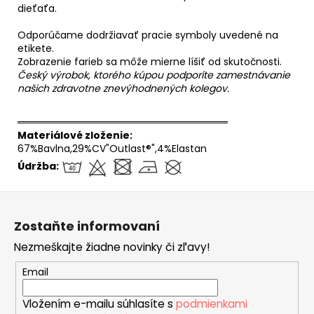
dieťaťa.
Odporúčame dodržiavať pracie symboly uvedené na
etikete.
Zobrazenie farieb sa môže mierne líšiť od skutočnosti.
Český výrobok, ktorého kúpou podporíte zamestnávanie
našich zdravotne znevýhodnených kolegov.
══════════════════════════════
Materiálové zloženie:
67%Bavlna,29%CV"Outlast®",4%Elastan
Údržba:
Z
á
Zostaňte informovaní
p
Nezmeškajte žiadne novinky či zľavy!
ä
t
Email
i
Vložením e-mailu súhlasíte s
podmienkami
e