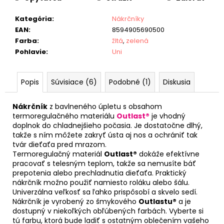
Kategória
:
Nákrčníky
EAN
:
8594905690500
Farba
:
žltá
,
zelená
Pohlavie
:
Uni
Popis
Súvisiace (6)
Podobné (1)
Diskusia
Nákrčník
z bavlneného úpletu s obsahom
termoregulačného materiálu
Outlast®
je vhodný
doplnok do chladnejšieho počasia. Je dostatočne dlhý,
takže s ním môžete zakryť ústa aj nos a ochrániť tak
tvár dieťaťa pred mrazom.
Termoregulačný materiál
Outlast®
dokáže efektívne
pracovať s telesným teplom, takže sa nemusíte báť
prepotenia alebo prechladnutia dieťaťa. Praktický
nákrčník možno použiť namiesto roláku alebo šálu.
Univerzálna veľkosť sa ľahko prispôsobí a skvelo sedí.
Nákrčník je vyrobený zo šmykového
Outlastu®
a je
dostupný v niekoľkých obľúbených farbách. Vyberte si
tú farbu, ktorá bude ladiť s ostatným oblečením vašeho