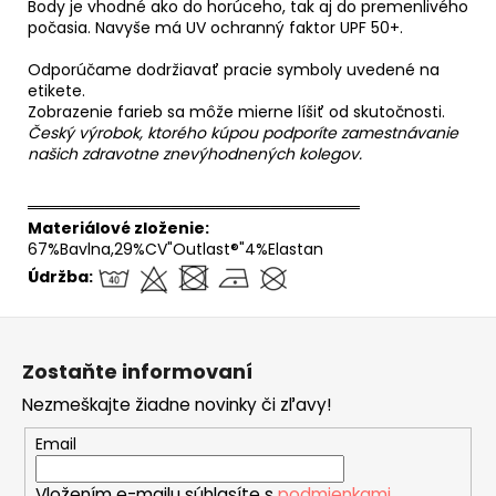
Body je vhodné ako do horúceho, tak aj do premenlivého
počasia. Navyše má UV ochranný faktor UPF 50+.
Odporúčame dodržiavať pracie symboly uvedené na
etikete.
Zobrazenie farieb sa môže mierne líšiť od skutočnosti.
Český výrobok, ktorého kúpou podporíte zamestnávanie
našich zdravotne znevýhodnených kolegov.
══════════════════════════════
Materiálové zloženie:
67%Bavlna,29%CV"Outlast®"4%Elastan
Údržba:
Z
á
Zostaňte informovaní
p
Nezmeškajte žiadne novinky či zľavy!
ä
t
Email
i
Vložením e-mailu súhlasíte s
podmienkami