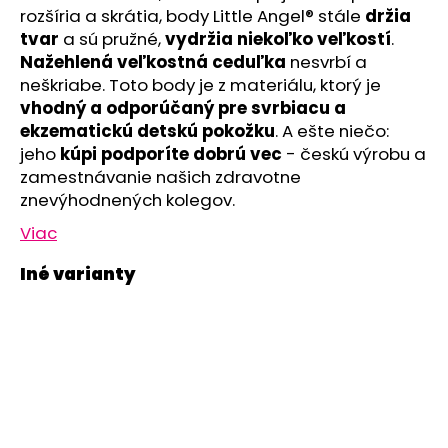
č
rozšíria a skrátia, body Little Angel® stále
držia
a
tvar
a sú pružné,
vydržia niekoľko veľkostí
.
m
Nažehlená veľkostná ceduľka
nesvrbí a
e
neškriabe. Toto body je z materiálu, ktorý je
vhodný a odporúčaný pre svrbiacu a
NÁKRČNÍK
ekzematickú detskú pokožku
. A ešte niečo:
MULTIFUNKČNÝ
jeho
kúpi
podporíte dobrú vec
- českú výrobu a
TENKÝ
zamestnávanie našich zdravotne
OUTLAST®
-
znevýhodnených kolegov.
ŠEDÝ
MELÍR
Viac
€10,47