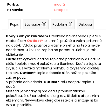
Farba
:
modrá
Pohlavie
:
Chlapec
Popis
Súvisiace (6)
Podobné (1)
Diskusia
Body s dlhým rukávom
z tenkého bavlneného úpletu s
materiálom
Outlast®
je jemné, pružné a veľmi príjemné
na dotyk. Vďaka pružnosti krásne prilieha na teo a nikde
neodstáva. U krku sa zapína na patent a uľahčuje tak
obliekanie.
Outlast®
vytvára ideálne teplotné podmienky a udržuje
stálu teplotu medzi pokožkou a tkaninou. Keď sa teplota
zvýši, či už vďaka rýchlemu pohybu či zvýšením okolitej
teploty,
Outlast®
teplo odoberie skôr, než sa pokožka
začne potiť.
V prípade ochladenia,
Outlast®
telu naopak teplotu
dodá.
Materiál je vhodný aj pre deti s problematickou
pokožkou, či už sa jedná o alergikov, či deti s atopickým
ekzémom. Nevyvoláva alergické reakcie a znižuje riziko
vzniku potničiek.