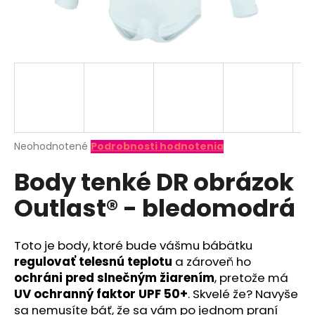
á
j
s
ť
?
Priemerné
Neohodnotené
Podrobnosti hodnotenia
hodnotenie
HĽADAŤ
Body tenké DR obrázok
produktu
je
Outlast® - bledomodrá
0,0
z
O
5
d
hviezdičiek.
Toto je body, ktoré bude vášmu bábätku
p
regulovať telesnú teplotu
a zároveň ho
o
ochráni pred slnečným žiarením
, pretože má
r
UV ochranný faktor UPF 50+
. Skvelé že? Navyše
ú
sa nemusíte báť, že sa vám po jednom praní