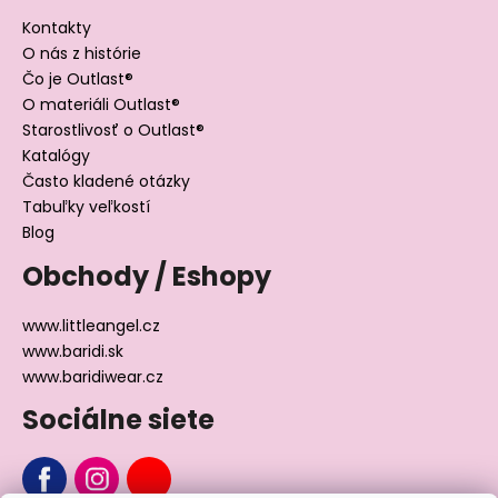
Kontakty
O nás z histórie
Čo je Outlast®
O materiáli Outlast®
Starostlivosť o Outlast®
Katalógy
Často kladené otázky
Tabuľky veľkostí
Blog
Obchody / Eshopy
www.littleangel.cz
www.baridi.sk
www.baridiwear.cz
Sociálne siete