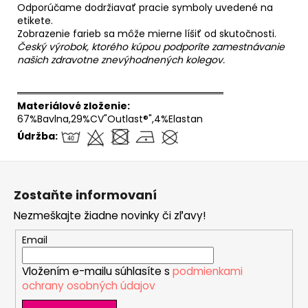
Odporúčame dodržiavať pracie symboly uvedené na
etikete.
Zobrazenie farieb sa môže mierne líšiť od skutočnosti.
Český výrobok, ktorého kúpou podporíte zamestnávanie
našich zdravotne znevýhodnených kolegov.
══════════════════════════════
Materiálové zloženie:
67%Bavlna,29%CV"Outlast®",4%Elastan
Údržba:
Z
á
Zostaňte informovaní
p
Nezmeškajte žiadne novinky či zľavy!
ä
t
Email
i
Vložením e-mailu súhlasíte s
podmienkami
e
ochrany osobných údajov