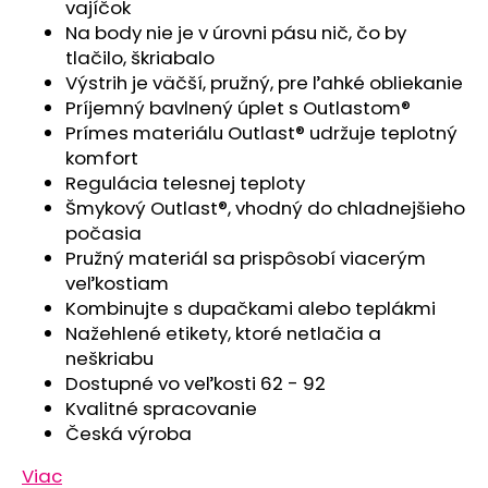
č
vajíčok
a
Na body nie je v úrovni pásu nič, čo by
m
tlačilo, škriabalo
e
Výstrih je väčší, pružný, pre ľahké obliekanie
Príjemný bavlnený úplet s Outlastom®
Prímes materiálu Outlast® udržuje teplotný
ČIAPKA
komfort
TENKÁ
PLOCHÝ
Regulácia telesnej teploty
ŠEV
Šmykový Outlast®, vhodný do chladnejšieho
OUTLAST®
-
počasia
RUŽOVÁ
Pružný materiál sa prispôsobí viacerým
BABY
veľkostiam
€9,62
Kombinujte s dupačkami alebo teplákmi
Nažehlené etikety, ktoré netlačia a
neškriabu
Dostupné vo veľkosti 62 - 92
Kvalitné spracovanie
Česká výroba
Viac