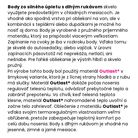
Body zo silného úpletu s dlhým rukávom
skvelo
využijete predovšetkým v chladných mesiacoch. Je
vhodné ako spodná vrstva pri obliekaní na von, ale v
kombinácii s teplákmi alebo dupačkami je možné ho
nosiť aj doma. Body je vyrobené z pružného príjemného
materiálu, ktorý sa prispôsobí viacerým veľkostiam.
Zapínanie na cvoky je iba v rozkroku body. Vďaka tomu
je skvelé do autosedačky, alebo vajíčok. V úrovni
zapínacích pásovtotiž nič neprekáža, netlačí, ani
nešriabe. Pre ľahké obliekanie je výstrih hlbší a skvelo
pružný.
Pri výrobe tohto body bol použitý materiál
Outlast®
v
šmykovej variante, ktorá je z lícnej strany hladká a z rubu
má slučky. Materiál
Outlast®
dokáže počas nosenia
regulovať telesnú teplotu, odvádzať prebytočné teplo a
zabrániť prepoteniu. Vo chvíli, keď telesná teplota
klesne, materiál
Outlast®
nahromadené teplo uvoľní a
začne telo zahrievať. Oblečenie z materiálu
Outlast®
je
vďaka svojím termoregulačným vlastnostiam veľmi
obľúbené, pretože zabezpečuje teplotný komfort po
celú dobu nosenia. Body s dlhým rukávom je vhodné na
jesenné, zimné a jarné mesiace.