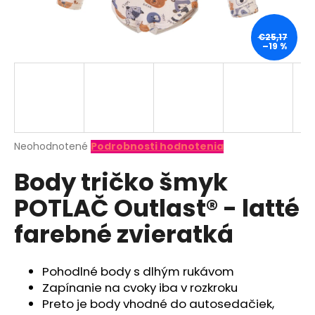
á
j
€25,17
–19 %
s
ť
?
Priemerné
Neohodnotené
Podrobnosti hodnotenia
hodnotenie
HĽADAŤ
Body tričko šmyk
produktu
je
POTLAČ Outlast® - latté
0,0
z
O
farebné zvieratká
5
d
hviezdičiek.
p
o
Pohodlné body s dlhým rukávom
r
Zapínanie na cvoky iba v rozkroku
ú
Preto je body vhodné do autosedačiek,