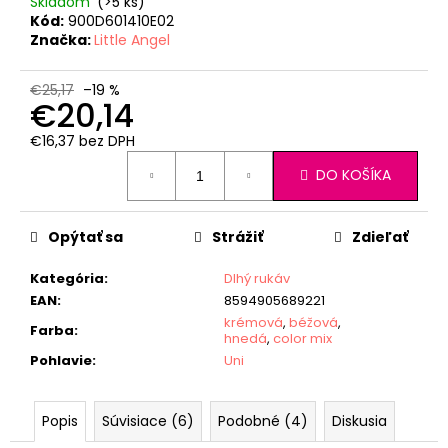
Skladom
(>5 ks)
Kód:
900D601410E02
Značka:
Little Angel
€25,17
–19 %
€20,14
€16,37 bez DPH
Jednotková
DO KOŠÍKA
cena:
Opýtať sa
Strážiť
Zdieľať
Kategória
:
Dlhý rukáv
EAN
:
8594905689221
krémová
,
béžová
,
Farba
:
hnedá
,
color mix
Pohlavie
:
Uni
Popis
Súvisiace (6)
Podobné (4)
Diskusia