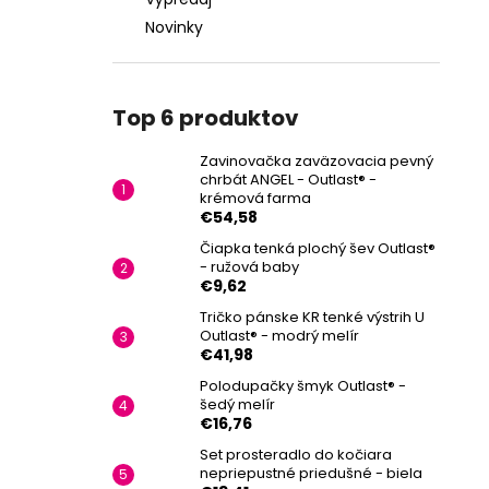
Novinky
Top 6 produktov
Zavinovačka zaväzovacia pevný
chrbát ANGEL - Outlast® -
krémová farma
€54,58
Čiapka tenká plochý šev Outlast®
- ružová baby
€9,62
Tričko pánske KR tenké výstrih U
Outlast® - modrý melír
€41,98
Polodupačky šmyk Outlast® -
šedý melír
€16,76
Set prosteradlo do kočiara
nepriepustné priedušné - biela