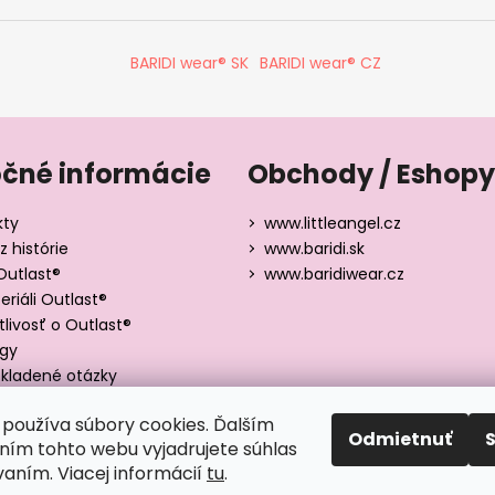
BARIDI wear® SK
BARIDI wear® CZ
očné informácie
Obchody / Eshopy
kty
www.littleangel.cz
z histórie
www.baridi.sk
Outlast®
www.baridiwear.cz
riáli Outlast®
tlivosť o Outlast®
ógy
kladené otázky
y veľkostí
používa súbory cookies. Ďalším
Odmietnuť
ím tohto webu vyjadrujete súhlas
vaním. Viacej informácií
tu
.