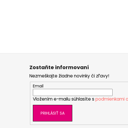
Z
á
Zostaňte informovaní
p
Nezmeškajte žiadne novinky či zľavy!
ä
t
Email
i
Vložením e-mailu súhlasíte s
podmienkami o
e
PRIHLÁSIŤ SA