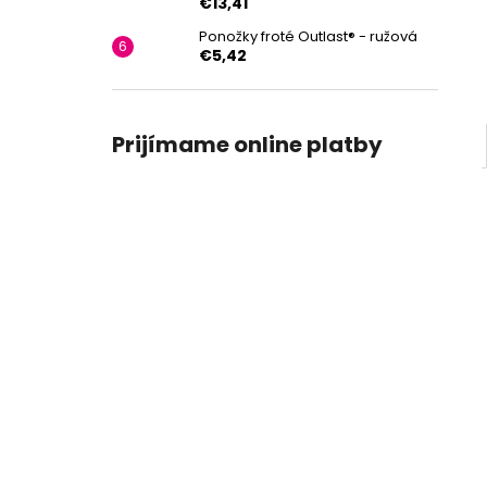
€13,41
Ponožky froté Outlast® - ružová
€5,42
Prijímame online platby