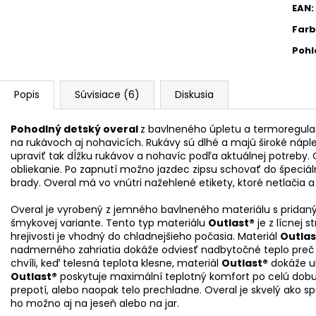
EAN
:
Far
Pohl
Popis
Súvisiace (6)
Diskusia
Pohodlný detský overal
z bavlneného úpletu a termoregul
na rukávoch aj nohavicích. Rukávy sú dlhé a majú široké nápl
upraviť tak dĺžku rukávov a nohavíc podľa aktuálnej potreby. O
obliekanie. Po zapnutí možno jazdec zipsu schovať do špeciáln
brady. Overal má vo vnútri nažehlené etikety, ktoré netlačia
Overal je vyrobený z jemného bavlneného materiálu s pri
šmykovej variante. Tento typ materiálu
Outlast®
je z lícnej 
hrejivosti je vhodný do chladnejšieho počasia. Materiál
Outlas
nadmerného zahriatia dokáže odviesť nadbytočné teplo preč o
chvíli, keď telesná teplota klesne, materiál
Outlast®
dokáže ul
Outlast®
poskytuje maximální teplotný komfort po celú dobu
prepotí, alebo naopak telo prechladne. Overal je skvelý ako 
ho možno aj na jeseň alebo na jar.