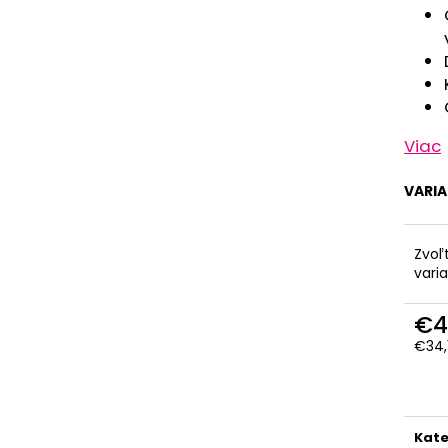
Viac
VARI
Zvoľ
vari
€4
€34,
Jedn
cena
Kate