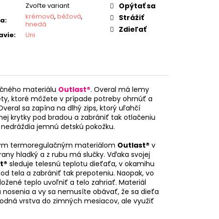
Zvoľte variant
Opýtať sa
krémová
,
béžová
,
Strážiť
ba
:
hnedá
Zdieľať
avie
:
Uni
ačného materiálu
Outlast®
. Overal má lemy
ety, ktoré môžete v prípade potreby ohrnúť a
veral sa zapína na dlhý zips, ktorý uľahčí
ej krytky pod bradou a zabrániť tak otlačeniu
 a nedráždia jemnú detskú pokožku.
daným termoregulačným materiálom
Outlast®
v
strany hladký a z rubu má slučky. Vďaka svojej
t®
sleduje telesnú teplotu dieťaťa, v okamihu
d tela a zabrániť tak prepoteniu. Naopak, vo
ožené teplo uvoľniť a telo zahriať. Materiál
 nosenia a vy sa nemusíte obávať, že sa dieťa
spodná vrstva do zimných mesiacov, ale využiť