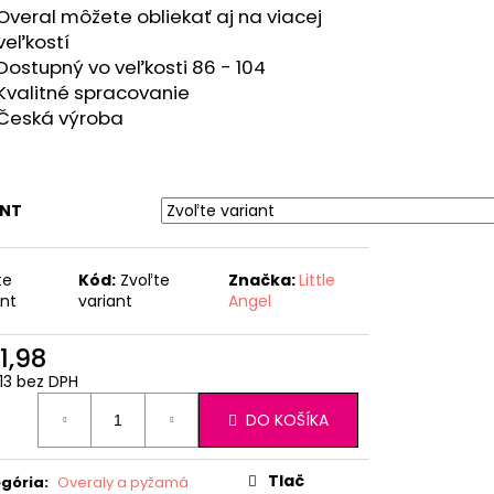
Overal môžete obliekať aj na viacej
veľkostí
Dostupný vo veľkosti 86 - 104
Kvalitné spracovanie
Česká výroba
ANT
te
Kód:
Zvoľte
Značka:
Little
ant
variant
Angel
1,98
13 bez DPH
otková
DO KOŠÍKA
:
Tlač
gória
:
Overaly a pyžamá