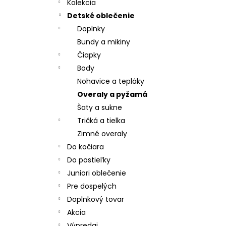
CHRBÁT ANGEL - OUTLAST® - KRÉMOVÁ
Kolekcia
FARMA
Detské oblečenie
€54,58
Doplnky
Bundy a mikiny
Čiapky
Body
Nohavice a tepláky
Overaly a pyžamá
Šaty a sukne
Tričká a tielka
Zimné overaly
Do kočiara
Do postieľky
Juniori oblečenie
Pre dospelých
Doplnkový tovar
Akcia
Výpredaj