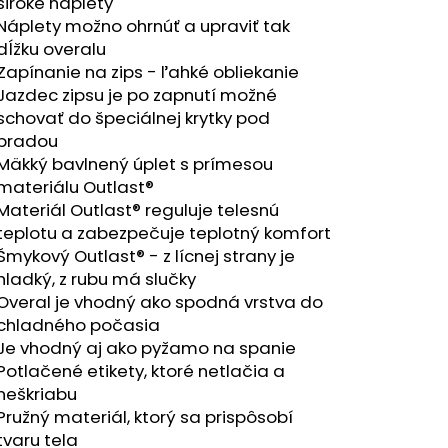
RÝ MELÍR
široké náplety
Náplety možno ohrnúť a upraviť tak
dĺžku overalu
Zapínanie na zips - ľahké obliekanie
Jazdec zipsu je po zapnutí možné
schovať do špeciálnej krytky pod
bradou
Mäkký bavlnený úplet s prímesou
materiálu Outlast®
Materiál Outlast® reguluje telesnú
teplotu a zabezpečuje teplotný komfort
Šmykový Outlast® - z lícnej strany je
hladký, z rubu má slučky
Overal je vhodný ako spodná vrstva do
chladného počasia
Je vhodný aj ako pyžamo na spanie
Potlačené etikety, ktoré netlačia a
neškriabu
Pružný materiál, ktorý sa prispôsobí
tvaru tela