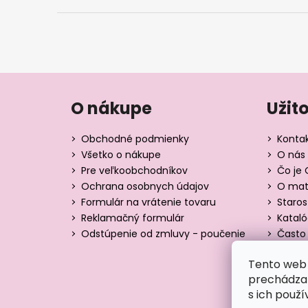
O nákupe
Užit
Obchodné podmienky
Konta
Všetko o nákupe
O nás 
Pre veľkoobchodníkov
Čo je 
Ochrana osobnych údajov
O mate
Formulár na vrátenie tovaru
Staros
Reklamačný formulár
Katal
Odstúpenie od zmluvy - poučenie
Často 
Tabuľk
Tento web 
Blog
prechádzan
s ich použí