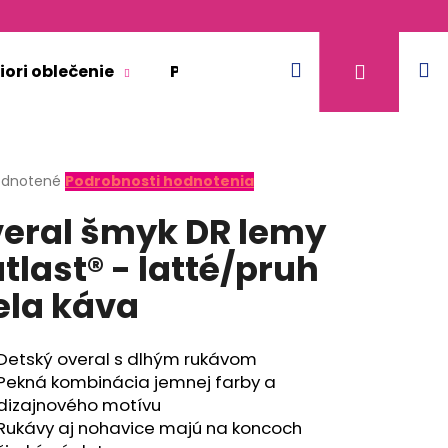
Hľadať
N
Prihláse
iori oblečenie
Pre dospelých
Doplnkový 
k
erné
dnotené
Podrobnosti hodnotenia
tenie
eral šmyk DR lemy
ktu
tlast® - latté/pruh
ela káva
ičiek.
Detský overal s dlhým rukávom
Pekná kombinácia jemnej farby a
dizajnového motívu
Rukávy aj nohavice majú na koncoch
KR TENKÉ VÝSTRIH U