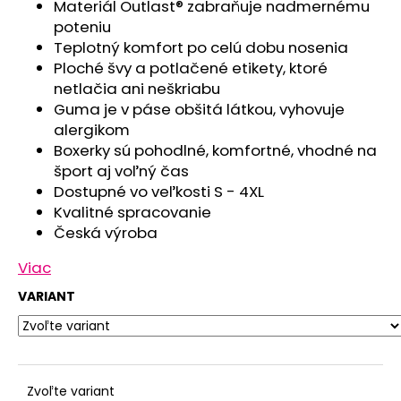
č
Materiál Outlast® zabraňuje nadmernému
a
poteniu
m
Teplotný komfort po celú dobu nosenia
e
Ploché švy a potlačené etikety, ktoré
netlačia ani neškriabu
Guma je v páse obšitá látkou, vyhovuje
POLODUPAČKY
alergikom
ŠMYK
OUTLAST®
Boxerky sú pohodlné, komfortné, vhodné na
-
šport aj voľný čas
ŠEDÝ
MELÍR
Dostupné vo veľkosti S - 4XL
Kvalitné spracovanie
€16,76
Česká výroba
Viac
VARIANT
Zvoľte variant