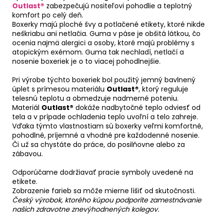
Outlast®
zabezpečujú nositeľovi pohodlie a teplotný
komfort po celý deň.
Boxerky majú ploché švy a potlačené etikety, ktoré nikde
neškriabu ani netlačia. Guma v páse je obšitá látkou, čo
ocenia najmä alergici a osoby, ktoré majú problémy s
atopickým exémom. Guma tak nechladí, netlačí a
nosenie boxeriek je o to viacej pohodlnejšie.
Pri výrobe týchto boxeriek bol použitý jemný bavlnený
úplet s prímesou materiálu
Outlast®
, ktorý reguluje
telesnú teplotu a obmedzuje nadmerné poteniu.
Materiál
Outlast®
dokáže nadbytočné teplo odviesť od
tela a v prípade ochladenia teplo uvoľní a telo zahreje.
Vďaka týmto vlastnostiam sú boxerky veľmi komfortné,
pohodlné, príjemné a vhodné pre každodenné nosenie.
Či už sa chystáte do práce, do posilňovne alebo za
zábavou.
Odporúčame dodržiavať pracie symboly uvedené na
etikete.
Zobrazenie farieb sa môže mierne líšiť od skutočnosti.
Český výrobok, ktorého kúpou podporíte zamestnávanie
našich zdravotne znevýhodnených kolegov.