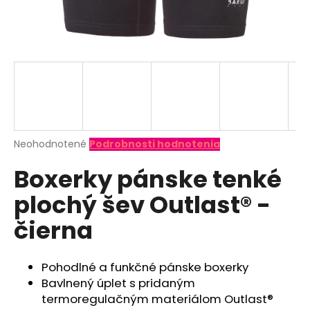
á
j
s
ť
?
Priemerné
Neohodnotené
Podrobnosti hodnotenia
hodnotenie
HĽADAŤ
Boxerky pánske tenké
produktu
je
plochý šev Outlast® -
0,0
z
O
čierna
5
d
hviezdičiek.
p
o
Pohodlné a funkčné pánske boxerky
r
Bavlnený úplet s pridaným
ú
termoregulačným materiálom Outlast®