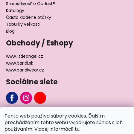
Starostlivosť o Outlast®
Katalógy
Často kladené otázky
Tabuľky veľkostí
Blog
Obchody / Eshopy
www.littleangel.cz
www.baridi.sk
www.baridiwear.cz
Sociálne siete
Chcete sa nás na niečo opýtať?
Tento web používa súbory cookies. Ďalším
prechádzaním tohto webu vyjadrujete súhlas s ich
Napíšte nám
používaním. Viacej informácií
tu
.