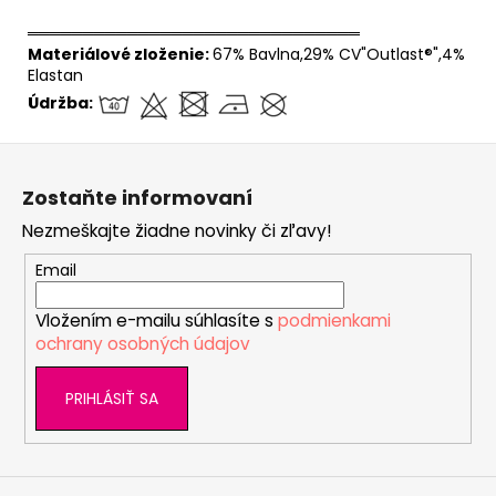
══════════════════════════════
Materiálové zloženie:
67% Bavlna,29% CV"Outlast®",4%
Elastan
Údržba:
Z
á
Zostaňte informovaní
p
Nezmeškajte žiadne novinky či zľavy!
ä
t
Email
i
Vložením e-mailu súhlasíte s
podmienkami
e
ochrany osobných údajov
PRIHLÁSIŤ SA