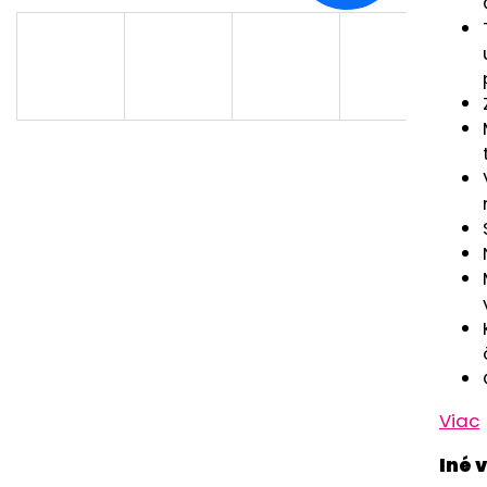
RUŽOVÁ BABY
OUTLAST® - MOD
€9,62
€41,98
Viac