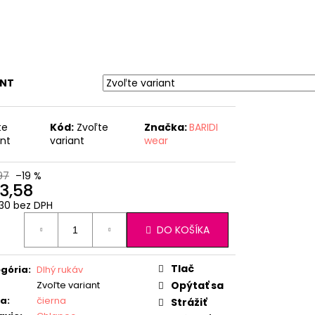
ANT
te
Kód:
Zvoľte
Značka:
BARIDI
ant
variant
wear
97
–19 %
3,58
30 bez DPH
otková
DO KOŠÍKA
:
Tlač
gória
:
Dlhý rukáv
Zvoľte variant
Opýtať sa
ba
:
čierna
Strážiť