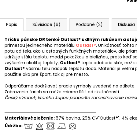
Pohl
Popis
Súvisiace (6)
Podobné (2)
Diskusia
Tričko pánske DR tenké Outlast® s dlhým rukávom a sto
prímesou jedinečného materiálu
Outlast®
. Unikátnosť tohto
potu od tela, ako u ostatných funkčných materiálov, ale priam
udržuje stálu teplotu medzi pokožkou a bielizňou, preto keď s
zvýšením okolitej teploty,
Outlast®
teplo odoberie skôr, než s
Outlast®
vášmu telu naopak teplotu dodá. Materiál je veľmi p
použitie ako pre šport, tak aj pre mesto.
Odporúčame dodržiavať pracie symboly uvedené na etikete.
Zobrazenie farieb sa môže mierne líšiť od skutočnosti.
Český výrobok, ktorého kúpou podporíte zamestnávanie naši
══════════════════════════════
Materiálové zloženie:
67% bavlna, 29% CV"Outlast®", 4% ela
Údržba: