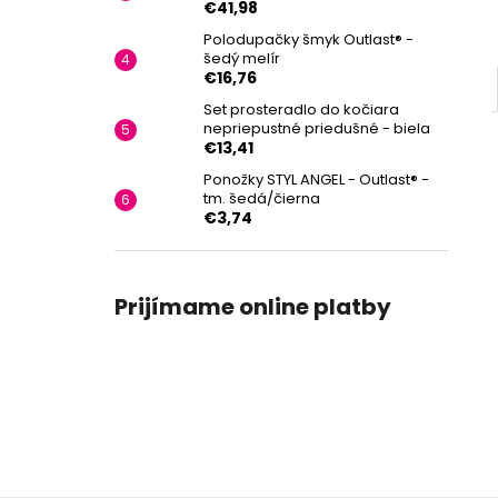
€41,98
Polodupačky šmyk Outlast® -
šedý melír
€16,76
Set prosteradlo do kočiara
nepriepustné priedušné - biela
€13,41
Ponožky STYL ANGEL - Outlast® -
tm. šedá/čierna
€3,74
Prijímame online platby