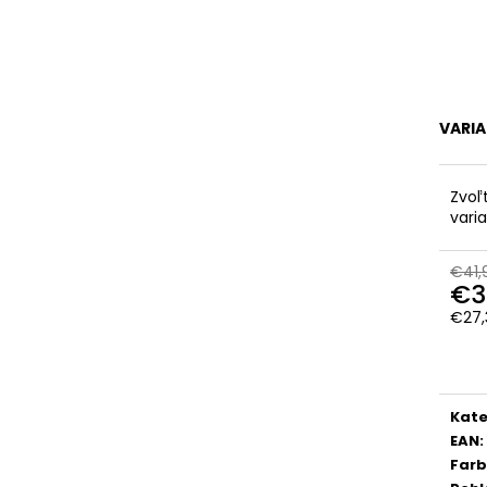
VARI
Zvoľ
vari
€41,
€3
€27,
Jedn
cena
Kate
EAN
:
Far