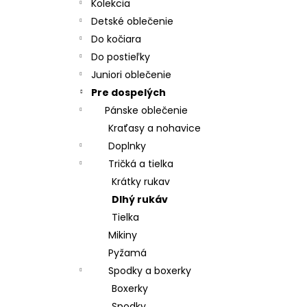
CHRBÁT ANGEL - OUTLAST® - KRÉMOVÁ
Kolekcia
FARMA
Detské oblečenie
€54,58
Do kočiara
Do postieľky
Juniori oblečenie
Pre dospelých
Pánske oblečenie
Kraťasy a nohavice
Doplnky
Tričká a tielka
Krátky rukav
Dlhý rukáv
Tielka
Mikiny
Pyžamá
Spodky a boxerky
Boxerky
Spodky