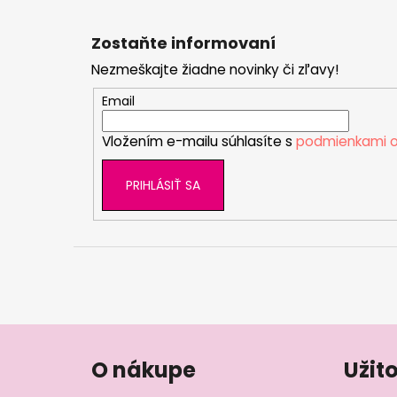
Z
á
Zostaňte informovaní
p
Nezmeškajte žiadne novinky či zľavy!
ä
t
Email
i
Vložením e-mailu súhlasíte s
podmienkami o
e
PRIHLÁSIŤ SA
O nákupe
Užit