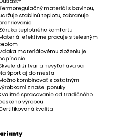
RÝ MELÍR
Outlast®
Termoregulačný materiál s bavlnou,
udržuje stabilnú teplotu, zabraňuje
prehrievanie
Záruka teplotného komfortu
Materiál efektívne pracuje s telesným
teplom
Vďaka materiálovému zloženiu je
napínacie
Skvele drží tvar a nevyťaháva sa
Na šport aj do mesta
Možno kombinovať s ostatnými
výrobkami z našej ponuky
Kvalitné spracovanie od tradičného
českého výrobcu
Certifikovaná kvalita