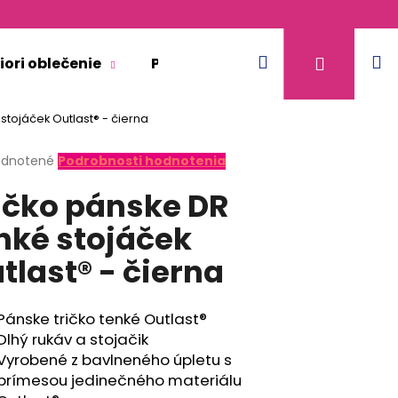
Hľadať
N
Prihláse
iori oblečenie
Pre dospelých
Doplnkový 
stojáček Outlast® - čierna
k
erné
dnotené
Podrobnosti hodnotenia
tenie
ičko pánske DR
ktu
nké stojáček
tlast® - čierna
ičiek.
Pánske tričko tenké Outlast®
Dlhý rukáv a stojačik
Vyrobené z bavlneného úpletu s
prímesou jedinečného materiálu
KR TENKÉ VÝSTRIH U