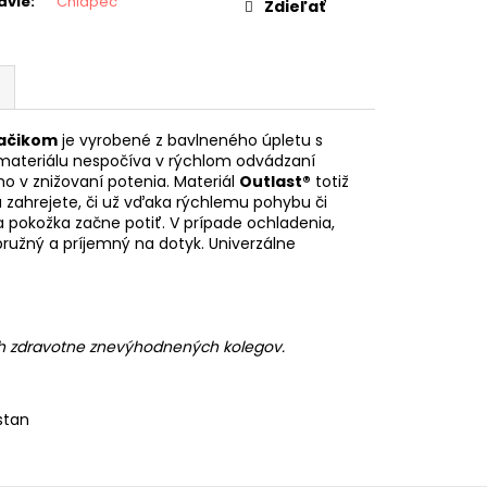
avie
:
Chlapec
Zdieľať
jačikom
je vyrobené z bavlneného úpletu s
 materiálu nespočíva v rýchlom odvádzaní
o v znižovaní potenia. Materiál
Outlast®
totiž
a zahrejete, či už vďaka rýchlemu pohybu či
a pokožka začne potiť. V prípade ochladenia,
ružný a príjemný na dotyk. Univerzálne
ch zdravotne znevýhodnených kolegov.
stan