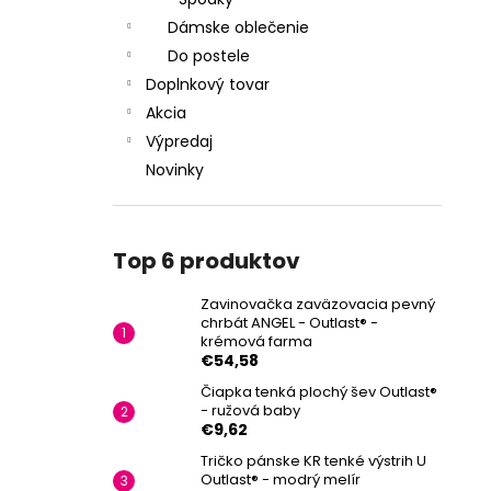
Dámske oblečenie
Do postele
Doplnkový tovar
Akcia
Výpredaj
Novinky
Top 6 produktov
Zavinovačka zaväzovacia pevný
chrbát ANGEL - Outlast® -
krémová farma
€54,58
Čiapka tenká plochý šev Outlast®
- ružová baby
€9,62
Tričko pánske KR tenké výstrih U
Outlast® - modrý melír