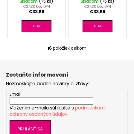
Outlast® - šedý melír
Outlast® - khaki
Skladom
(>5 ks)
Skladom
(>5 ks)
€27,30 bez DPH
€27,30 bez DPH
€33,58
€33,58
DETAIL
DETAIL
16
položiek celkom
O
v
Z
l
á
á
Zostaňte informovaní
d
p
a
Nezmeškajte žiadne novinky či zľavy!
ä
c
t
Email
i
i
e
Vložením e-mailu súhlasíte s
podmienkami
e
p
ochrany osobných údajov
r
v
PRIHLÁSIŤ SA
k