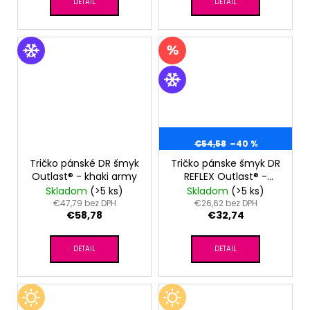
DETAIL
DETAIL
€54,58
–40 %
Tričko pánské DR šmyk
Tričko pánske šmyk DR
Outlast® - khaki army
REFLEX Outlast® -
tm.citronová
Skladom
(>5 ks)
Skladom
(>5 ks)
€47,79 bez DPH
€26,62 bez DPH
€58,78
€32,74
DETAIL
DETAIL