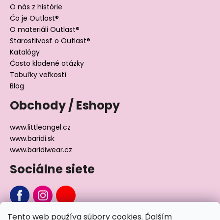
O nás z histórie
Čo je Outlast®
O materiáli Outlast®
Starostlivosť o Outlast®
Katalógy
Často kladené otázky
Tabuľky veľkostí
Blog
Obchody / Eshopy
www.littleangel.cz
www.baridi.sk
www.baridiwear.cz
Sociálne siete
Tento web používa súbory cookies. Ďalším