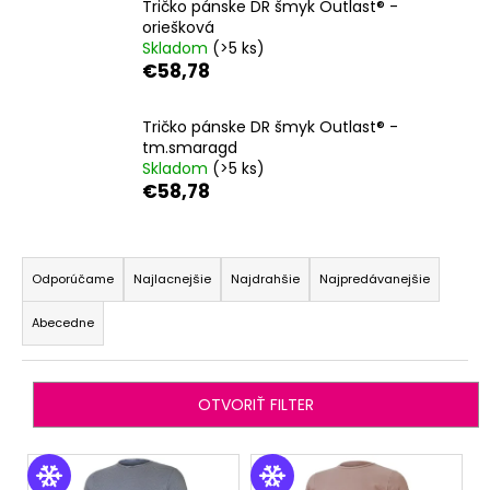
Tričko pánske DR šmyk Outlast® -
á
oriešková
Skladom
(>5 ks)
j
€58,78
s
ť
Tričko pánske DR šmyk Outlast® -
?
tm.smaragd
Skladom
(>5 ks)
€58,78
R
HĽADAŤ
a
Odporúčame
Najlacnejšie
Najdrahšie
Najpredávanejšie
d
Abecedne
e
O
n
d
i
p
OTVORIŤ FILTER
o
e
r
p
V
ú
r
ý