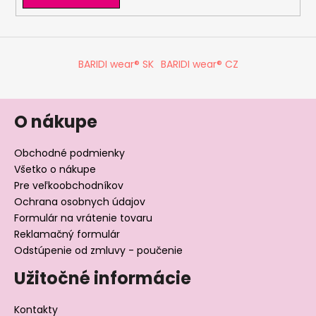
y
v
ý
p
BARIDI wear® SK
BARIDI wear® CZ
i
s
u
O nákupe
Obchodné podmienky
Všetko o nákupe
Pre veľkoobchodníkov
Ochrana osobnych údajov
Formulár na vrátenie tovaru
Reklamačný formulár
Odstúpenie od zmluvy - poučenie
Užitočné informácie
Kontakty