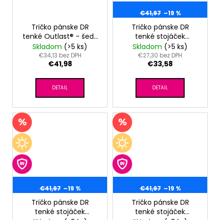
€41,97
–19 %
Tričko pánske DR
Tričko pánske DR
tenké Outlast® - šedý
tenké stojáček
melír
Outlast® - čierna
Skladom
(>5 ks)
Skladom
(>5 ks)
€34,13 bez DPH
€27,30 bez DPH
€41,98
€33,58
DETAIL
DETAIL
€41,97
–19 %
€41,97
–19 %
Tričko pánske DR
Tričko pánske DR
tenké stojáček
tenké stojáček