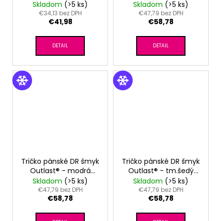
škoricová
Skladom
(>5 ks)
Skladom
(>5 ks)
€34,13 bez DPH
€47,79 bez DPH
€41,98
€58,78
DETAIL
DETAIL
Tričko pánské DR šmyk
Tričko pánské DR šmyk
Outlast® - modrá
Outlast® - tm.šedý
royal
melír
Skladom
(>5 ks)
Skladom
(>5 ks)
€47,79 bez DPH
€47,79 bez DPH
€58,78
€58,78