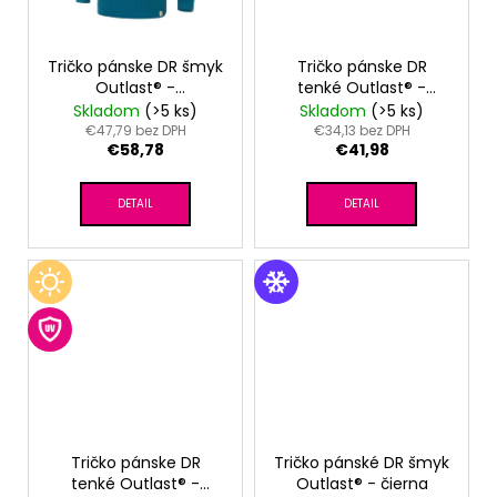
Tričko pánske DR šmyk
Tričko pánske DR
Outlast® -
tenké Outlast® -
tm.smaragd
modrý melír
Skladom
(>5 ks)
Skladom
(>5 ks)
€47,79 bez DPH
€34,13 bez DPH
€58,78
€41,98
DETAIL
DETAIL
Tričko pánske DR
Tričko pánské DR šmyk
tenké Outlast® -
Outlast® - čierna