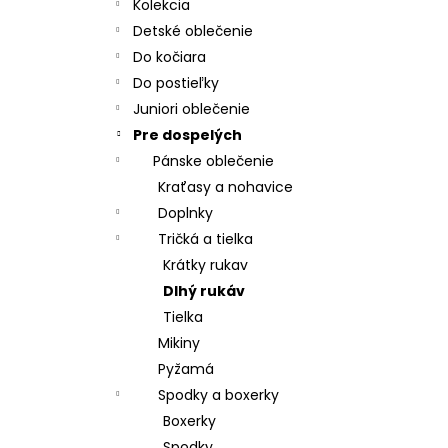
CHRBÁT ANGEL - OUTLAST® - KRÉMOVÁ
Kolekcia
FARMA
Detské oblečenie
€54,58
Do kočiara
Do postieľky
Juniori oblečenie
Pre dospelých
Pánske oblečenie
Kraťasy a nohavice
Doplnky
Tričká a tielka
Krátky rukav
Dlhý rukáv
Tielka
Mikiny
Pyžamá
Spodky a boxerky
Boxerky
Spodky