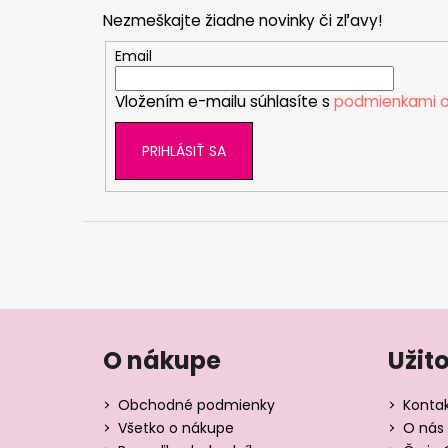
p
Nezmeškajte žiadne novinky či zľavy!
ä
t
Email
i
Vložením e-mailu súhlasíte s
podmienkami o
e
PRIHLÁSIŤ SA
O nákupe
Užit
Obchodné podmienky
Konta
Všetko o nákupe
O nás 