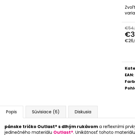
Zvoľ
vari
€54,
€3
€26,
Jedn
cena
Kate
EAN
:
Far
Pohl
Popis
Súvisiace (6)
Diskusia
pánske tričko Outlast® s dlhým rukávom
a reflexními prvk
jedinečného materiálu
Outlast®
. Unikátnosť tohoto materiál