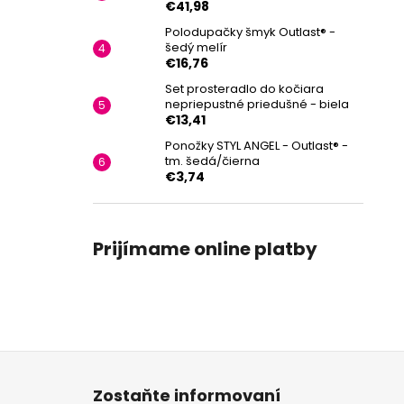
€41,98
Polodupačky šmyk Outlast® -
šedý melír
€16,76
Set prosteradlo do kočiara
nepriepustné priedušné - biela
€13,41
Ponožky STYL ANGEL - Outlast® -
tm. šedá/čierna
€3,74
Prijímame online platby
Z
á
Zostaňte informovaní