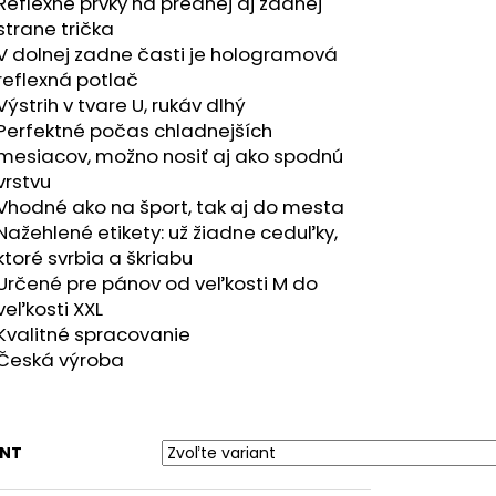
RÝ MELÍR
Reflexné prvky na prednej aj zadnej
strane trička
V dolnej zadne časti je hologramová
reflexná potlač
Výstrih v tvare U, rukáv dlhý
Perfektné počas chladnejších
mesiacov, možno nosiť aj ako spodnú
vrstvu
Vhodné ako na šport, tak aj do mesta
Nažehlené etikety: už žiadne ceduľky,
ktoré svrbia a škriabu
Určené pre pánov od veľkosti M do
veľkosti XXL
Kvalitné spracovanie
Česká výroba
ANT