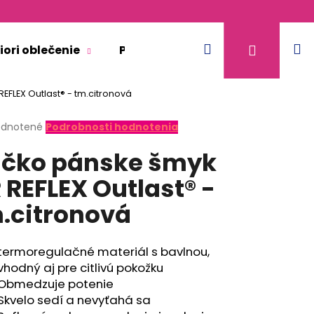
Hľadať
N
Prihláse
iori oblečenie
Pre dospelých
Doplnkový 
EFLEX Outlast® - tm.citronová
k
erné
dnotené
Podrobnosti hodnotenia
tenie
ičko pánske šmyk
ktu
 REFLEX Outlast® -
.citronová
ičiek.
termoregulačné materiál s bavlnou,
vhodný aj pre citlivú pokožku
Obmedzuje potenie
Skvelo sedí a nevyťahá sa
KR TENKÉ VÝSTRIH U