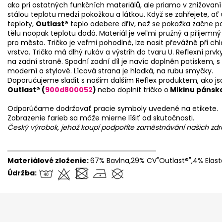
ako pri ostatných funkčních materiálů, ale priamo v znižovaní
stálou teplotu medzi pokožkou a látkou. Když se zahřejete, ať
teploty,
Outlast®
teplo odebere dřív, než se pokožka začne po
tělu naopak teplotu dodá. Materiál je veľmi pružný a příjemný na
pro město. Tričko je veľmi pohodlné, lze nosit převážně při ch
vrstva. Tričko má dlhý rukáv a výstrih do tvaru U. Reflexní prvky
na zadní straně. Spodní zadní díl je navíc doplněn potiskem, 
moderní a stylové. Lícová strana je hladká, na rubu smyčky.
Doporučujeme sladit s naším dalším Reflex produktem, ako js
Outlast® (
900d800052
)
nebo doplnit tričko o
Mikinu pánsko
Odporúčame dodržovať pracie symboly uvedené na etikete.
Zobrazenie farieb sa môže mierne líšiť od skutočnosti.
Český výrobok, jehož koupí podpoříte zaměstnávání našich z
══════════════════════════════
Materiálové zloženie:
67% Bavlna,29% CV"Outlast®",4% Elas
Údržba: