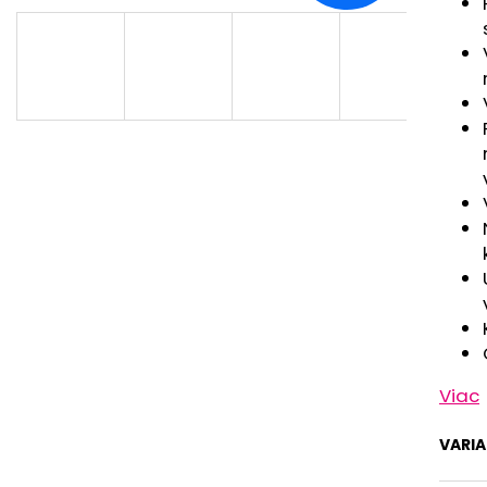
RUŽOVÁ BABY
OUTLAST® - MOD
€9,62
€41,98
Viac
VARI