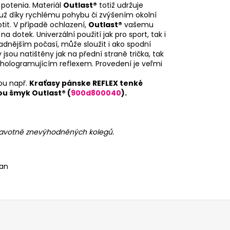
 potenia. Materiál
Outlast®
totiž udržuje
 už díky rychlému pohybu či zvýšením okolní
tit. V případě ochlazení,
Outlast®
vašemu
 dotek. Univerzální použití jak pro sport, tak i
ladnějším počasí, může sloužit i ako spodní
 jsou natištěny jak na přední straně trička, tak
s hologramujícím reflexem. Provedení je veľmi
ou např.
Kraťasy pánske REFLEX tenké
u šmyk Outlast® (
900d800040
).
dravotně znevýhodněných kolegů.
tan