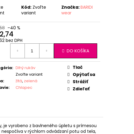
te
Kód:
Zvoľte
Značka:
BARIDI
ant
variant
wear
58
–40 %
2,74
62 bez DPH
otková
DO KOŠÍKA
:
Tlač
gória
:
Dlhý rukáv
Zvoľte variant
Opýtať sa
ba
:
žltá
,
zelená
Strážiť
avie
:
Chlapec
Zdieľať
y, je vyrobeno z bavlneného úpletu s prímesou
u nespočíva v rýchlom odvádzaní potu od tela,