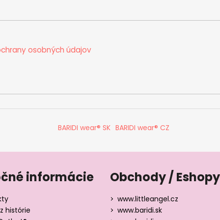
chrany osobných údajov
BARIDI wear® SK
BARIDI wear® CZ
očné informácie
Obchody / Eshopy
kty
www.littleangel.cz
z histórie
www.baridi.sk