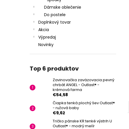
Dámske oblečenie
Do postele
Doplnkový tovar
Akcia
Výpredaj
Novinky
Top 6 produktov
Zavinovačka zaväzovacia pevný
chrbát ANGEL - Outlast® -
krémová farma
€54,58
Čiapka tenká plochý šev Outlast®
- ružová baby
€9,62
Tričko pánske KR tenké výstrih U
Outlast® - modrý melír