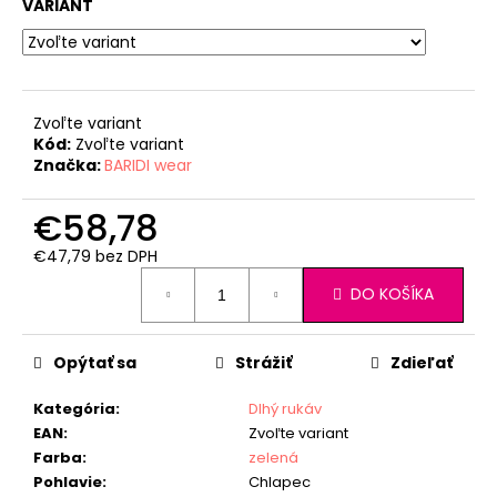
VARIANT
Zvoľte variant
Kód:
Zvoľte variant
Značka:
BARIDI wear
€58,78
€47,79 bez DPH
Jednotková
DO KOŠÍKA
cena:
Opýtať sa
Strážiť
Zdieľať
Kategória
:
Dlhý rukáv
EAN
:
Zvoľte variant
Farba
:
zelená
Pohlavie
:
Chlapec