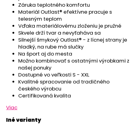
č
Záruka teplotného komfortu
a
Materiál Outlast® efektívne pracuje s
m
telesným teplom
e
Vďaka materiálovému zloženiu je pružné
Skvele drží tvar a nevyťaháva sa
ŠILTOVKA
Silnejší šmykový Outlast® - z lícnej strany je
TENKÁ
hladký, na rube má slučky
OUTLAST®
Na šport aj do mesta
-
SV.MENTOLOVÁ
Možno kombinovať s ostatnými výrobkami z
našej ponuky
€11,06
Pôvodne:
Dostupné vo veľkosti S - XXL
€13,82
Kvalitné spracovanie od tradičného
českého výrobcu
Certifikovaná kvalita
Viac