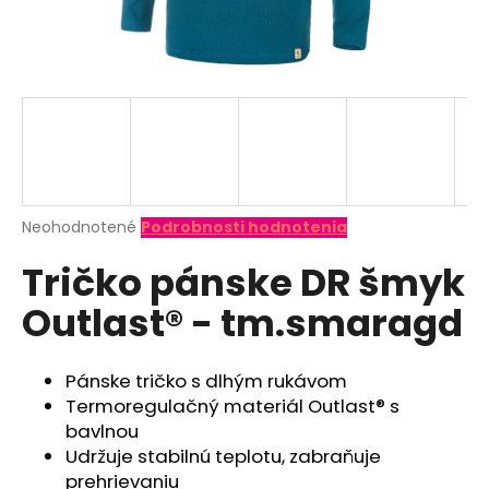
á
j
s
ť
?
Priemerné
Neohodnotené
Podrobnosti hodnotenia
hodnotenie
HĽADAŤ
Tričko pánske DR šmyk
produktu
je
Outlast® - tm.smaragd
0,0
z
O
5
d
hviezdičiek.
Pánske tričko s dlhým rukávom
p
Termoregulačný materiál Outlast® s
o
bavlnou
r
Udržuje stabilnú teplotu, zabraňuje
ú
prehrievaniu