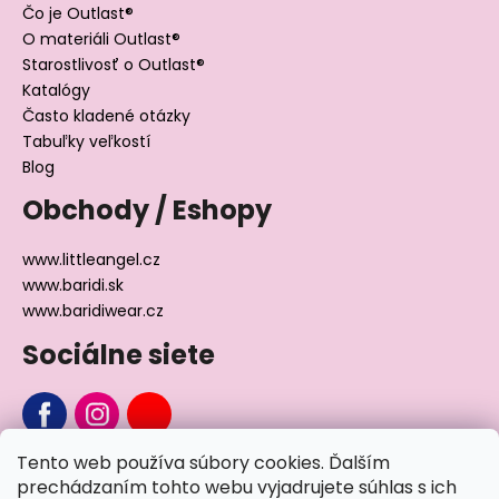
Čo je Outlast®
O materiáli Outlast®
Starostlivosť o Outlast®
Katalógy
Často kladené otázky
Tabuľky veľkostí
Blog
Obchody / Eshopy
www.littleangel.cz
www.baridi.sk
www.baridiwear.cz
Sociálne siete
Tento web používa súbory cookies. Ďalším
Chcete sa nás na niečo opýtať?
prechádzaním tohto webu vyjadrujete súhlas s ich