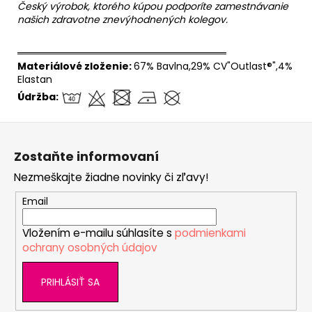
Český výrobok, ktorého kúpou podporíte zamestnávanie
našich zdravotne znevýhodnených kolegov.
══════════════════════════════
Materiálové zloženie:
67% Bavlna,29% CV"Outlast®",4%
Elastan
Údržba:
Z
á
Zostaňte informovaní
p
Nezmeškajte žiadne novinky či zľavy!
ä
t
Email
i
Vložením e-mailu súhlasíte s
podmienkami
e
ochrany osobných údajov
PRIHLÁSIŤ SA