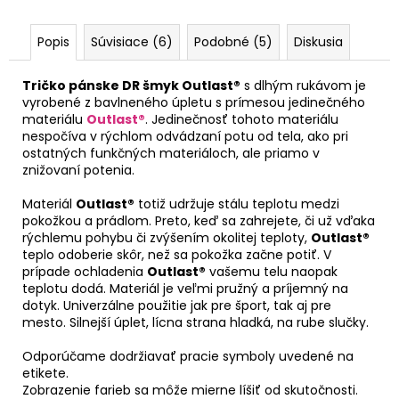
Popis
Súvisiace (6)
Podobné (5)
Diskusia
Tričko pánske DR šmyk Outlast®
s dlhým rukávom je
vyrobené z bavlneného úpletu s prímesou jedinečného
materiálu
Outlast®
. Jedinečnosť tohoto materiálu
nespočíva v rýchlom odvádzaní potu od tela, ako pri
ostatných funkčných materiáloch, ale priamo v
znižovaní potenia.
Materiál
Outlast®
totiž udržuje stálu teplotu medzi
pokožkou a prádlom. Preto, keď sa zahrejete, či už vďaka
rýchlemu pohybu či zvýšením okolitej teploty,
Outlast®
teplo odoberie skôr, než sa pokožka začne potiť. V
prípade ochladenia
Outlast®
vašemu telu naopak
teplotu dodá. Materiál je veľmi pružný a príjemný na
dotyk. Univerzálne použitie jak pre šport, tak aj pre
mesto. Silnejší úplet, lícna strana hladká, na rube slučky.
Odporúčame dodržiavať pracie symboly uvedené na
etikete.
Zobrazenie farieb sa môže mierne líšiť od skutočnosti.