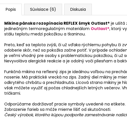
Popis
Súvisiace (6)
Diskusia
Mikina pánska rozopínacia REFLEX šmyk Outlast®
je ušitá
jedinečným termoregulačným materiálom
Outlast®
, ktorý 
stálu teplotu medzi pokožkou a tkaninou.
Preto, keď sa teplota zvýši, či už vďaka rýchlemu pohybu či zv
odoberie skôr, než sa pokožka začne potiť. V prípade ochladen
je veľmi vhodný pre osoby s problematickou pokožkou, či už sa
Nevyvoláva alergické reakcie a je odolný voči pliesňam a baktér
Funkčná mikina na reflexný zips je ideálnou voľbou na prechá
nosenie. Má praktické vrecká na zips. Zadný diel mikiny je mi
odkrytého chrbátu a prechladnutia. Lícová strana mikiny je h
však môžete využiť aj počas chladnejších letných večerov. Vh
tričkami.
Odporúčame dodržiavať pracie symboly uvedené na etikete.
Zobrazenie farieb sa môže mierne líšiť od skutočnosti.
Český výrobok, ktorého kúpou podporíte zamestnávanie naši