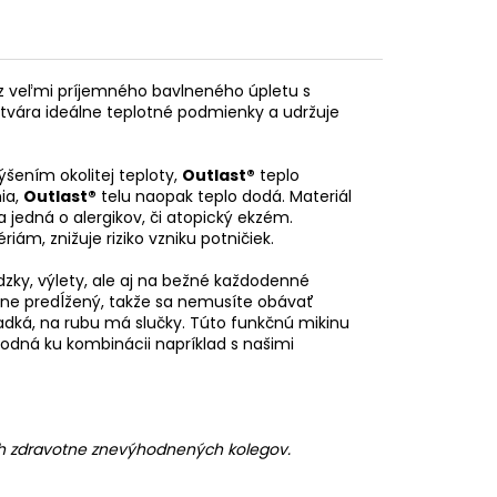
 z veľmi príjemného bavlneného úpletu s
vytvára ideálne teplotné podmienky a udržuje
ýšením okolitej teploty,
Outlast®
teplo
ia,
Outlast®
telu naopak teplo dodá. Materiál
 jedná o alergikov, či atopický ekzém.
iám, znižuje riziko vzniku potničiek.
dzky, výlety, ale aj na bežné každodenné
erne predĺžený, takže sa nemusíte obávať
ladká, na rubu má slučky. Túto funkčnú mikinu
odná ku kombinácii napríklad s našimi
ch zdravotne znevýhodnených kolegov.