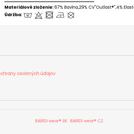
══════════════════════════════
Materiálové zloženie:
67% Bavlna,29% CV"Outlast®",4% Elas
Údržba:
chrany osobných údajov
BARIDI wear® SK
BARIDI wear® CZ