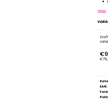
Viac
VARI
Zvoľ
vari
€9
€76,
Jedn
cena
Kate
EAN
:
Far
Pohl