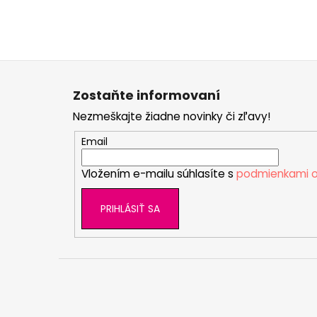
Z
á
Zostaňte informovaní
p
Nezmeškajte žiadne novinky či zľavy!
ä
t
Email
i
Vložením e-mailu súhlasíte s
podmienkami o
e
PRIHLÁSIŤ SA