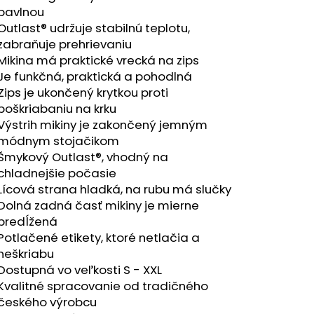
RÝ MELÍR
bavlnou
Outlast® udržuje stabilnú teplotu,
zabraňuje prehrievaniu
Mikina má praktické vrecká na zips
Je funkčná, praktická a pohodlná
Zips je ukončený krytkou proti
poškriabaniu na krku
Výstrih mikiny je zakončený jemným
módnym stojačikom
Šmykový Outlast®, vhodný na
chladnejšie počasie
Lícová strana hladká, na rubu má slučky
Dolná zadná časť mikiny je mierne
predĺžená
Potlačené etikety, ktoré netlačia a
neškriabu
Dostupná vo veľkosti S - XXL
Kvalitné spracovanie od tradičného
českého výrobcu