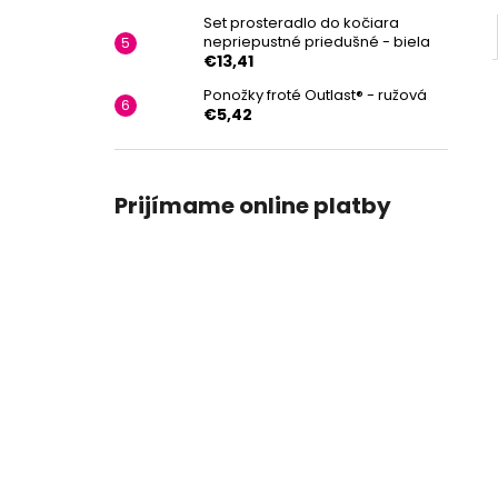
Set prosteradlo do kočiara
nepriepustné priedušné - biela
€13,41
Ponožky froté Outlast® - ružová
€5,42
Prijímame online platby