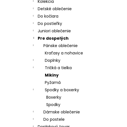
CHRBÁT ANGEL - OUTLAST® - KRÉMOVÁ
Kolekcia
FARMA
Detské oblečenie
€54,58
Do kočiara
Do postieľky
Juniori oblečenie
Pre dospelých
Pánske oblečenie
Kraťasy a nohavice
Doplnky
Tričká a tielka
Mikiny
Pyžamá
Spodky a boxerky
Boxerky
Spodky
Dámske oblečenie
Do postele
Doplnkový tovar