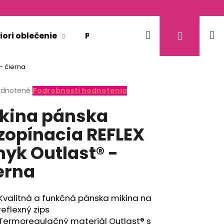
Hľadať
N
Prihláse
iori oblečenie
Pre dospelých
Doplnkový 
- čierna
k
erné
dnotené
Podrobnosti hodnotenia
tenie
kina pánska
ktu
zopínacia REFLEX
yk Outlast® -
ičiek.
erna
Kvalitná a funkčná pánska mikina na
reflexný zips
KR TENKÉ VÝSTRIH U
Termoregulačný materiál Outlast® s