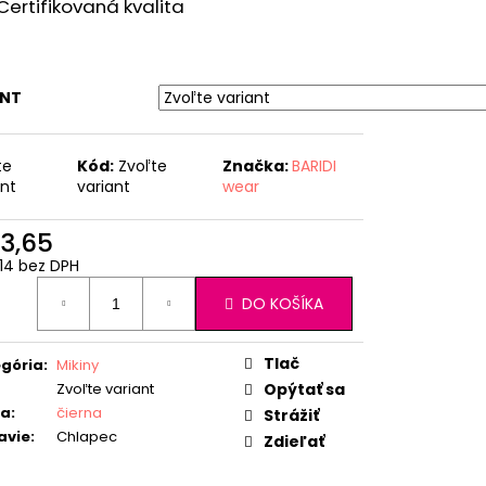
Certifikovaná kvalita
ANT
te
Kód:
Zvoľte
Značka:
BARIDI
ant
variant
wear
3,65
14 bez DPH
otková
DO KOŠÍKA
:
Tlač
gória
:
Mikiny
Zvoľte variant
Opýtať sa
ba
:
čierna
Strážiť
avie
:
Chlapec
Zdieľať