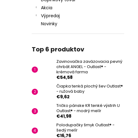
Akcia
Výpredaj
Novinky
Top 6 produktov
Zavinovačka zaväzovacia pevný
chrbát ANGEL - Outlast® -
krémová farma
€54,58
Čiapka tenká plochý šev Outlast®
- ružová baby
€9,62
Tričko pánske KR tenké výstrih U
Outlast® - modrý melír
€41,98
Polodupačky šmyk Outlast® -
šedý melír
€16,76