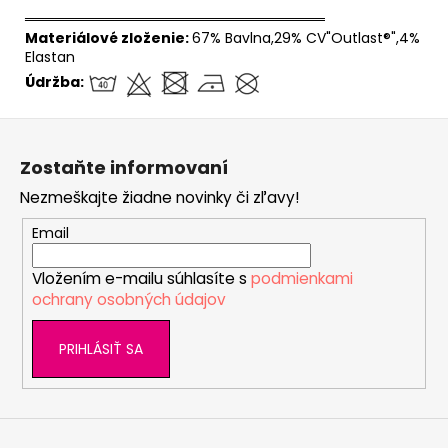
══════════════════════════════
Materiálové zloženie:
67% Bavlna,29% CV"Outlast®",4%
Elastan
Údržba:
Z
á
Zostaňte informovaní
p
Nezmeškajte žiadne novinky či zľavy!
ä
t
Email
i
Vložením e-mailu súhlasíte s
podmienkami
e
ochrany osobných údajov
PRIHLÁSIŤ SA