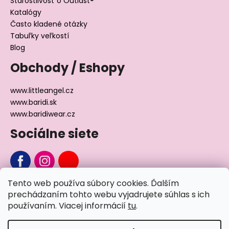
Starostlivosť o Outlast®
Katalógy
Často kladené otázky
Tabuľky veľkostí
Blog
Obchody / Eshopy
www.littleangel.cz
www.baridi.sk
www.baridiwear.cz
Sociálne siete
Tento web používa súbory cookies. Ďalším
Chcete sa nás na niečo opýtať?
prechádzaním tohto webu vyjadrujete súhlas s ich
používaním. Viacej informácií
tu
.
Napíšte nám