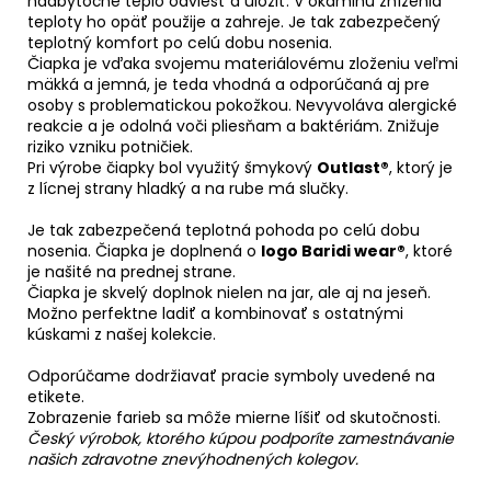
nadbytočné teplo odviesť a uložiť. V okamihu zníženia
teploty ho opäť použije a zahreje. Je tak zabezpečený
teplotný komfort po celú dobu nosenia.
Čiapka je vďaka svojemu materiálovému zloženiu veľmi
mäkká a jemná, je teda vhodná a odporúčaná aj pre
osoby s problematickou pokožkou. Nevyvoláva alergické
reakcie a je odolná voči pliesňam a baktériám. Znižuje
riziko vzniku potničiek.
Pri výrobe čiapky bol využitý šmykový
Outlast®
, ktorý je
z lícnej strany hladký a na rube má slučky.
Je tak zabezpečená teplotná pohoda po celú dobu
nosenia. Čiapka je doplnená o
logo Baridi wear®
, ktoré
je našité na prednej strane.
Čiapka je skvelý doplnok nielen na jar, ale aj na jeseň.
Možno perfektne ladiť a kombinovať s ostatnými
kúskami z našej kolekcie.
Odporúčame dodržiavať pracie symboly uvedené na
etikete.
Zobrazenie farieb sa môže mierne líšiť od skutočnosti.
Český výrobok, ktorého kúpou podporíte zamestnávanie
našich zdravotne znevýhodnených kolegov.