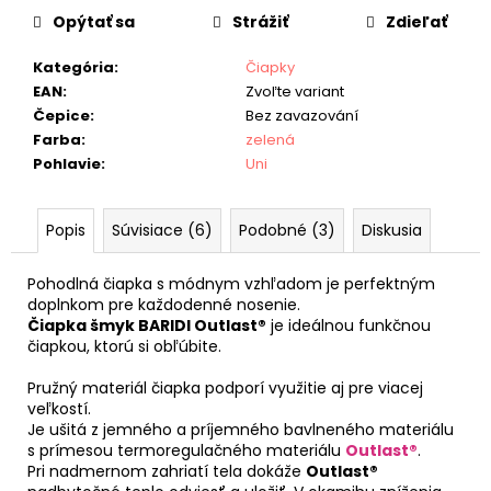
Opýtať sa
Strážiť
Zdieľať
Kategória
:
Čiapky
EAN
:
Zvoľte variant
Čepice
:
Bez zavazování
Farba
:
zelená
Pohlavie
:
Uni
Popis
Súvisiace (6)
Podobné (3)
Diskusia
Pohodlná čiapka s módnym vzhľadom je perfektným
doplnkom pre každodenné nosenie.
Čiapka šmyk BARIDI Outlast®
je ideálnou funkčnou
čiapkou, ktorú si obľúbite.
Pružný materiál čiapka podporí využitie aj pre viacej
veľkostí.
Je ušitá z jemného a príjemného bavlneného materiálu
s prímesou termoregulačného materiálu
Outlast®
.
Pri nadmernom zahriatí tela dokáže
Outlast®