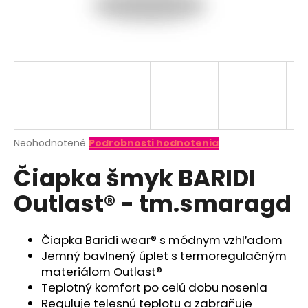
á
j
s
ť
?
Priemerné
Neohodnotené
Podrobnosti hodnotenia
hodnotenie
HĽADAŤ
Čiapka šmyk BARIDI
produktu
je
Outlast® - tm.smaragd
0,0
z
O
5
d
hviezdičiek.
Čiapka Baridi wear® s módnym vzhľadom
p
Jemný bavlnený úplet s termoregulačným
o
materiálom Outlast®
r
Teplotný komfort po celú dobu nosenia
ú
Reguluje telesnú teplotu a zabraňuje