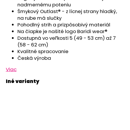
č
nadmernému poteniu
a
Šmykový Outlast® - z lícnej strany hladký,
m
na rube má slučky
e
Pohodlný strih a prizpôsobivý materiál
Na čiapke je našité logo Baridi wear®
SET
Dostupná vo veľkosti 5 (49 - 53 cm) až 7
NÁKRČNÍK
(58 - 62 cm)
MULTIFUNKČNÝ
Kvalitné spracovanie
TENKÝ
OUTLAST®
Česká výroba
-
PRUH
Viac
RUŽOVOZELENÝ/
ČIERNA
€9,05
Pôvodne:
€15,08