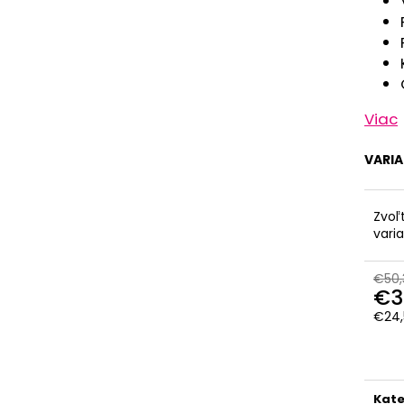
Viac
VARI
Zvoľ
vari
€50,
€3
€24,
Jedn
cena
Kate