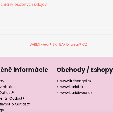
chrany osobných údajov
BARIDI wear® SK
BARIDI wear® CZ
očné informácie
Obchody / Eshopy
kty
www.littleangel.cz
z histórie
www.baridi.sk
Outlast®
www.baridiwear.cz
riáli Outlast®
tlivosť o Outlast®
ógy