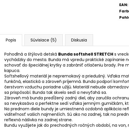
EAN
:
Far
Pohl
Popis
Súvisiace (5)
Diskusia
Pohodlná a štýlová detská
Bunda softshell STRETCH
s vreck
vychádzky do mesta. Bunda má vpredu praktické zapínanie na
schovať do špeciálnej krytky a zabrániť otlačeniu brady. Pre
kapuca.
Softshellový materiál je nepremokavý a priedušný. Vďaka mater
funkčná, elastická a zároveň príjemná. Bunda podporí komfort
čerstvom vzduchu poriadne užijú. Materiál nebude obmedzova
sa prispôsobí. Bunda tak skvelo sedí a nevyťahá sa.
Zároveň má bunda predĺžený zadný diel, aby zaručila ochra
sa nevykasáva a perfektne sedí vďaka jemným gumičkám, kto
Na prednom diele bundy je umiestnená ozdobná aplikácia ref
viditeľnosť vašich najmenších. Sú ako na zadnej, tak na prednej
reflexná nášivka na zadnej strane.
Bundu využijete jak do prechodných ročných období, na von, 