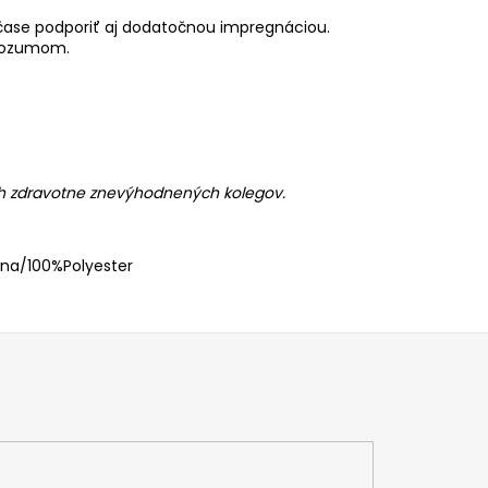
 čase podporiť aj dodatočnou impregnáciou.
 rozumom.
ch zdravotne znevýhodnených kolegov.
na/100%Polyester