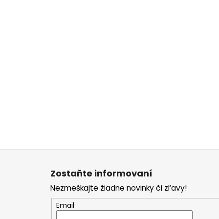
Z
á
Zostaňte informovaní
p
Nezmeškajte žiadne novinky či zľavy!
ä
t
Email
i