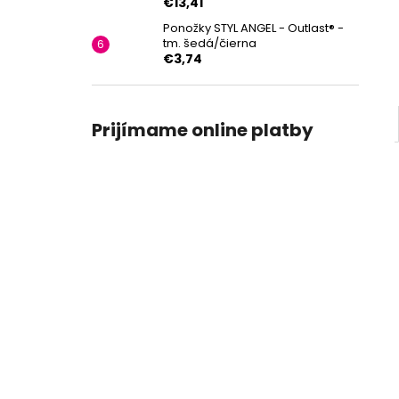
€13,41
Ponožky STYL ANGEL - Outlast® -
tm. šedá/čierna
€3,74
Prijímame online platby