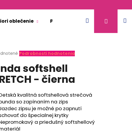
Hľadať
N
Prihláse
iori oblečenie
Pre dospelých
Doplnkový 
k
erné
dnotené
Podrobnosti hodnotenia
tenie
nda softshell
ktu
RETCH - čierna
ičiek.
Detská kvalitná softshellová strečová
bunda so zapínaním na zips
Jazdec zipsu je možné po zapnutí
schovať do špecialnej krytky
Nepromokavý a priedušný softshellový
KR TENKÉ VÝSTRIH U
materiál