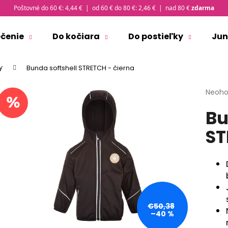
Poštovné do 60 €: 4,44 € | od 60 € do 80 €: 2,46 € | nad 80 €
zdarma
ečenie
Do kočiara
Do postieľky
Jun
Čo potrebujete nájsť?
y
Bunda softshell STRETCH - čierna
Priem
Neoho
HĽADAŤ
hodno
Bu
produ
je
ST
0,0
Odporúčame
z
5
hviezd
€50,38
–40 %
ČIAPKA TENKÁ PLOCHÝ ŠEV OUTLAST® -
TRIČKO PÁNSKE 