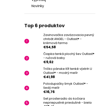
Novinky
Top 6 produktov
Zavinovačka zaväzovacia pevný
chrbát ANGEL - Outlast® -
krémová farma
€54,58
Čiapka tenká plochý šev Outlast®
- ružová baby
€9,62
Tričko pánske KR tenké výstrih U
Outlast® - modrý melír
€41,98
Polodupačky šmyk Outlast® -
šedý melír
€16,76
Set prosteradlo do kočiara
nepriepustné priedušné - biela