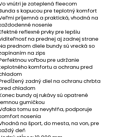
RÝ MELÍR
Vo vnútri je zateplená fleecom
Bunda s kapucou pre teplotný komfort
Veľmi príjemná a praktická, vhodná na
každodenné nosenie
Efektné reflexné prvky pre lepšiu
viditeľnosť na prednej aj zadnej strane
Na prednom diele bundy sú vrecká so
zapínaním na zips
Perfektnou voľbou pre udržanie
teplotného komfortu a ochranu pred
chladom
Predĺžený zadný diel na ochranu chrbta
pred chladom
Konec bundy aj rukávy sú opatrené
jemnou gumičkou
Vďaka tomu sa nevyhŕňa, podporuje
komfort nosenia
Vhodná na šport, do mesta, na von, pre
každý deň