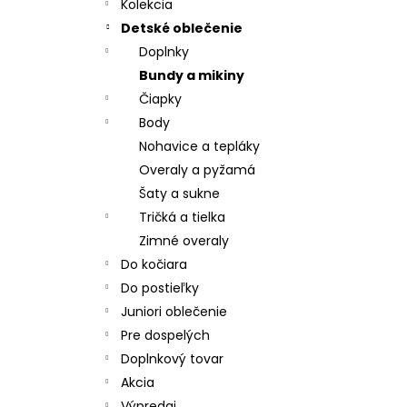
CHRBÁT ANGEL - OUTLAST® - KRÉMOVÁ
Kolekcia
FARMA
Detské oblečenie
€54,58
Doplnky
Bundy a mikiny
Čiapky
Body
Nohavice a tepláky
Overaly a pyžamá
Šaty a sukne
Tričká a tielka
Zimné overaly
Do kočiara
Do postieľky
Juniori oblečenie
Pre dospelých
Doplnkový tovar
Akcia
Výpredaj