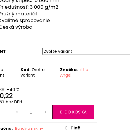
Vodný stĺpec: 10 000 mm
Priedušnosť: 3 000 g/m2
Pružný materiál
Kvalitné spracovanie
Česká výroba
ANT
te
Kód:
Zvoľte
Značka:
Little
ant
variant
Angel
38
–40 %
0,22
57 bez DPH
otková
DO KOŠÍKA
:
Tlač
gória
:
Bundy a mikiny