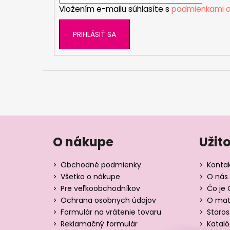
Vložením e-mailu súhlasíte s
podmienkami o
e
PRIHLÁSIŤ SA
O nákupe
Užit
Obchodné podmienky
Konta
Všetko o nákupe
O nás 
Pre veľkoobchodníkov
Čo je 
Ochrana osobnych údajov
O mate
Formulár na vrátenie tovaru
Staros
Reklamačný formulár
Katal