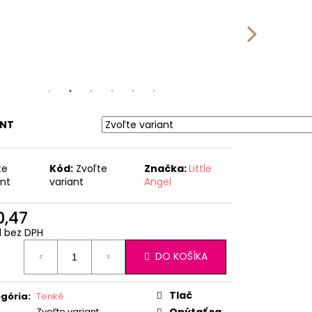
RÝ MELÍR
ANT
te
Kód:
Zvoľte
Značka:
Little
ant
variant
Angel
0,47
1 bez DPH
otková
DO KOŠÍKA
:
Tlač
gória
:
Tenké
Zvoľte variant
Opýtať sa