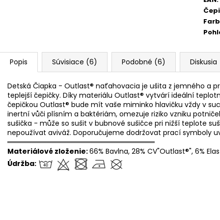
Čep
Far
Pohl
Popis
Súvisiace (6)
Podobné (6)
Diskusia
Detská Čiapka - Outlast® naťahovacia je ušita z jemného a prí
teplejší čepičky. Díky materiálu Outlast® vytvárí ideální tepl
čepičkou Outlast® bude mít vaše miminko hlavičku vždy v such
inertní vůči plísním a baktériám, omezuje riziko vzniku potniček
sušička - může so sušit v bubnové sušičce pri nižší teplote suš
nepoužívat aviváž. Doporučujeme dodržovat prací symboly u
══════════════════════════════
Materiálové zloženie:
66% Bavlna, 28% CV"Outlast®", 6% Ela
Údržba: