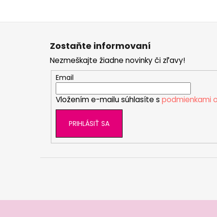
Z
á
Zostaňte informovaní
p
Nezmeškajte žiadne novinky či zľavy!
ä
t
Email
i
Vložením e-mailu súhlasíte s
podmienkami o
e
PRIHLÁSIŤ SA