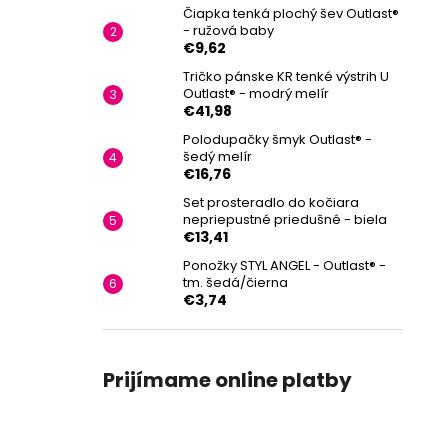
Čiapka tenká plochý šev Outlast®
- ružová baby
€9,62
Tričko pánske KR tenké výstrih U
Outlast® - modrý melír
€41,98
Polodupačky šmyk Outlast® -
šedý melír
€16,76
Set prosteradlo do kočiara
nepriepustné priedušné - biela
€13,41
Ponožky STYL ANGEL - Outlast® -
tm. šedá/čierna
€3,74
Prijímame online platby