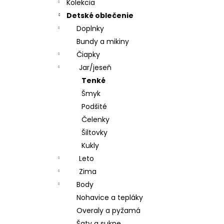
CHRBÁT ANGEL - OUTLAST® - KRÉMOVÁ
Kolekcia
FARMA
Detské oblečenie
€54,58
Doplnky
Bundy a mikiny
Čiapky
Jar/jeseň
Tenké
Šmyk
Podšité
Čelenky
Šiltovky
Kukly
Leto
Zima
Body
Nohavice a tepláky
Overaly a pyžamá
Šaty a sukne