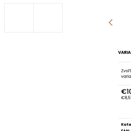
RUŽOVÁ BABY
OUTLAST® - MOD
€9,62
€41,98
VARI
Zvoľ
vari
€1
€8,5
Jedn
cena
Kate
EAN
: