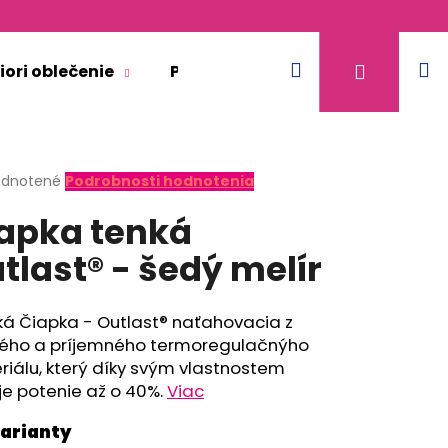
Hľadať
N
Prihláse
iori oblečenie
Pre dospelých
Doplnkový 
k
erné
dnotené
Podrobnosti hodnotenia
tenie
apka tenká
ktu
tlast® - šedý melír
ičiek.
ká Čiapka - Outlast® naťahovacia z
ého a príjemného termoregulačnýho
iálu, který díky svým vlastnostem
je potenie až o 40%.
Viac
KR TENKÉ VÝSTRIH U