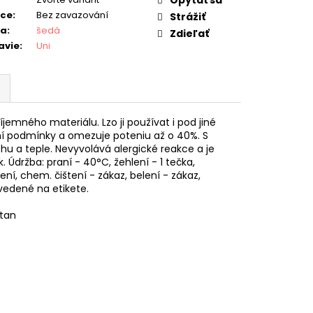
ice
:
Bez zavazování
Strážiť
ba
:
šedá
Zdieľať
avie
:
Uni
jemného materiálu. Lzo ji používat i pod jiné
otní podmínky a omezuje poteniu až o 40%. S
u a teple. Nevyvolává alergické reakce a je
. Údržba: praní - 40°C, žehlení - 1 tečka,
ení, chem. čištení - zákaz, belení - zákaz,
vedené na etikete.
stan