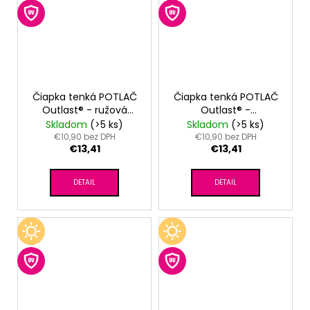
Čiapka tenká POTLAČ
Čiapka tenká POTLAČ
Outlast® - ružová
Outlast® -
baby kvietky
sv.mentolová kvietky
Skladom
(>5 ks)
Skladom
(>5 ks)
€10,90 bez DPH
€10,90 bez DPH
€13,41
€13,41
DETAIL
DETAIL