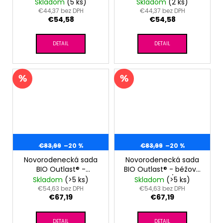
sv.modrá
ružová baby
Skladom
(5 ks)
Skladom
(2 ks)
€44,37 bez DPH
€44,37 bez DPH
€54,58
€54,58
DETAIL
DETAIL
€83,99
–20 %
€83,99
–20 %
Novorodenecká sada
Novorodenecká sada
BIO Outlast® -
BIO Outlast® - béžová
sv.modrá
hviezdičky/biela
Skladom
(>5 ks)
Skladom
(>5 ks)
hviezdičky/sv.modrá
€54,63 bez DPH
€54,63 bez DPH
€67,19
€67,19
DETAIL
DETAIL