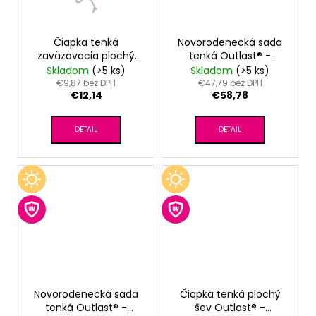
Čiapka tenká
Novorodenecká sada
zaväzovacia plochý
tenká Outlast® -
šev Outlast® -
bledomodrá
Skladom
(>5 ks)
Skladom
(>5 ks)
tm.staroružová
€9,87 bez DPH
€47,79 bez DPH
€12,14
€58,78
DETAIL
DETAIL
Novorodenecká sada
Čiapka tenká plochý
tenká Outlast® -
šev Outlast® -