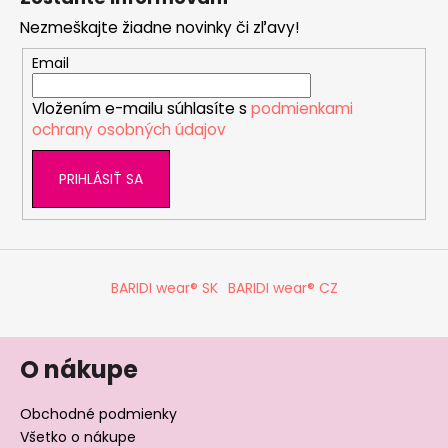
p
n
i
i
Nezmeškajte žiadne novinky či zľavy!
ä
e
e
p
t
Email
r
i
v
Vložením e-mailu súhlasíte s
podmienkami
e
k
ochrany osobných údajov
y
v
PRIHLÁSIŤ SA
ý
p
i
s
u
BARIDI wear® SK
BARIDI wear® CZ
O nákupe
Obchodné podmienky
Všetko o nákupe