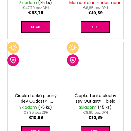
sv.marhuľová
oriešková
Skladom
(>5 ks)
Momentálne nedostupné
€47,79 bez DPH
€8,85 bez DPH
€58,78
€10,89
DETAIL
DETAIL
Čiapka tenká plochý
Čiapka tenká plochý
šev Outlast® -
šev Outlast® - biela
tm.staroružová
Skladom
(>5 ks)
Skladom
(>5 ks)
€8,85 bez DPH
€8,85 bez DPH
€10,89
€10,89