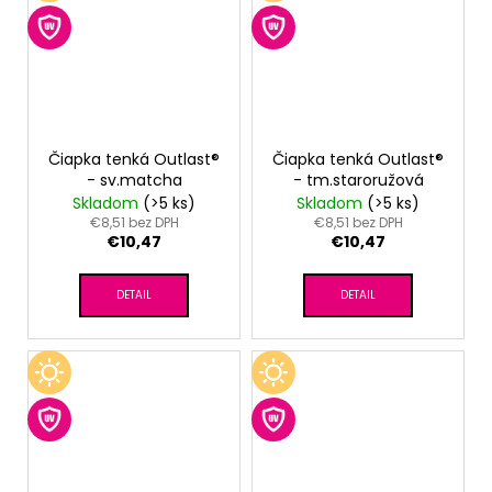
Čiapka tenká Outlast®
Čiapka tenká Outlast®
- sv.matcha
- tm.staroružová
Skladom
(>5 ks)
Skladom
(>5 ks)
€8,51 bez DPH
€8,51 bez DPH
€10,47
€10,47
DETAIL
DETAIL