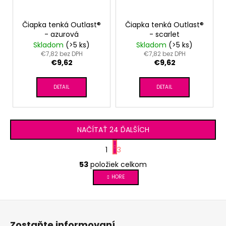
Čiapka tenká Outlast®
Čiapka tenká Outlast®
- azurová
- scarlet
Skladom
(>5 ks)
Skladom
(>5 ks)
€7,82 bez DPH
€7,82 bez DPH
€9,62
€9,62
DETAIL
DETAIL
NAČÍTAŤ 24 ĎALŠÍCH
S
1
3
t
O
r
53
položiek celkom
v
á
l
HORE
n
á
k
d
o
Z
v
a
á
a
c
Zostaňte informovaní