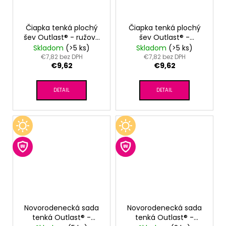
Čiapka tenká plochý
Čiapka tenká plochý
šev Outlast® - ružová
šev Outlast® -
baby
sv.modrá
Skladom
(>5 ks)
Skladom
(>5 ks)
€7,82 bez DPH
€7,82 bez DPH
€9,62
€9,62
DETAIL
DETAIL
Novorodenecká sada
Novorodenecká sada
tenká Outlast® -
tenká Outlast® -