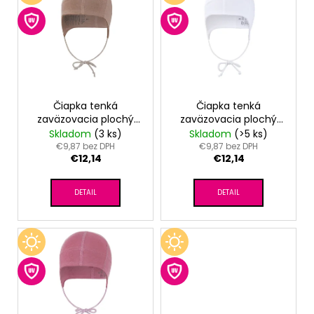
č
o
p
a
d
m
i
u
e
s
k
p
t
r
TRIČKO
o
PÁNSKE
o
Čiapka tenká
Čiapka tenká
KR
v
zaväzovacia plochý
zaväzovacia plochý
d
TENKÉ
šev Outlast® -
šev Outlast® - biela
Skladom
(3 ks)
Skladom
(>5 ks)
VÝSTRIH
u
oriešková
€9,87 bez DPH
€9,87 bez DPH
U
€12,14
€12,14
k
OUTLAST®
-
t
MODRÝ
DETAIL
DETAIL
MELÍR
o
v
€41,98