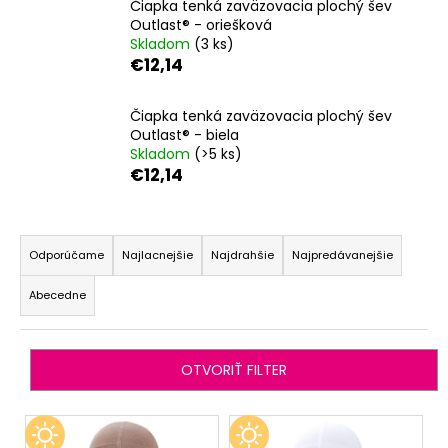
Čiapka tenká zaväzovacia plochý šev
á
Outlast® - oriešková
Skladom
(3 ks)
j
€12,14
s
ť
Čiapka tenká zaväzovacia plochý šev
?
Outlast® - biela
Skladom
(>5 ks)
€12,14
R
HĽADAŤ
a
Odporúčame
Najlacnejšie
Najdrahšie
Najpredávanejšie
d
Abecedne
e
O
n
d
i
p
OTVORIŤ FILTER
o
e
r
p
V
ú
r
ý