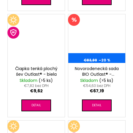
€83,99
–20 %
Čiapka tenká plochý
Novorodenecká sada
šev Outlast® - biela
BIO Outlast® -
sv.ružová
Skladom
(>5 ks)
Skladom
(>5 ks)
hviezdičky/ružová
€7,82 bez DPH
€54,63 bez DPH
€9,62
€67,19
baby
DETAIL
DETAIL